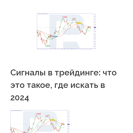
PORTFOLIO
DESIGN CONSULTANCY
TURNKEY SERVICES
CONTACT US
.
Сигналы в трейдинге: что
это такое, где искать в
2024