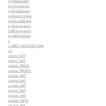
0,508164207
0,5574291212
0,584460229
0,6300052394
0,6514266405
0,7932493023
0,8832594723
0,9787742099
1
1-XBET-AVIATOR.COM
10
10120_SAT
10125_SAT
10200_PROD
10200_PROD2
10200_SAT
10250_SAT
10300_SAT
10310_SAT
10400_SAT
10400_SAT2
10450_WA