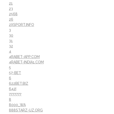
21
23
2568
26
2XSPORT.INFO
3
30
31
32
4
4RABET-APP.COM
4RABET-INDIA1.COM
5
57-BET
6
622BET.BIZ
642I
7777777
8
8000_WA
888STARZ-UZ.ORG