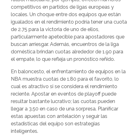
competitivos en partidos de ligas europeas y
locales. Un choque entre dos equipos que están
igualados en el rendimiento podría tener una cuota
de 2.75 para la victoria de uno de ellos,
particularmente apetecible para apostadores que
buscan arriesgar. Además, encuentros de la liga
doméstica brindan cuotas alrededor de 1.90 para
el empate, lo que refleja un pronóstico reñido.
En baloncesto, el enfrentamiento de equipos en la
NBA muestra cuotas de 1.80 para el favorito, lo
cual es atractivo si se considera el rendimiento
reciente. Apostar en eventos de playoff puede
resultar bastante lucrativo; las cuotas pueden
llegar a 3.50 en caso de una sorpresa. Planificar
estas apuestas con antelación y seguir las
estadísticas del equipo son estrategias
inteligentes.