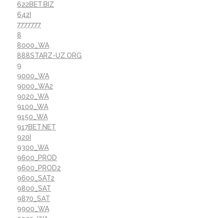
622BET.BIZ
642I
7777777
8
8000_WA
888STARZ-UZ.ORG
9
9000_WA
9000_WA2
9020_WA
9100_WA
9150_WA
917BET.NET
920I
9300_WA
9600_PROD
9600_PROD2
9600_SAT2
9800_SAT
9870_SAT
9900_WA