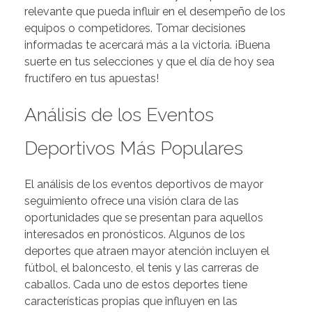
relevante que pueda influir en el desempeño de los
equipos o competidores. Tomar decisiones
informadas te acercará más a la victoria. ¡Buena
suerte en tus selecciones y que el día de hoy sea
fructífero en tus apuestas!
Análisis de los Eventos
Deportivos Más Populares
El análisis de los eventos deportivos de mayor
seguimiento ofrece una visión clara de las
oportunidades que se presentan para aquellos
interesados en pronósticos. Algunos de los
deportes que atraen mayor atención incluyen el
fútbol, el baloncesto, el tenis y las carreras de
caballos. Cada uno de estos deportes tiene
características propias que influyen en las