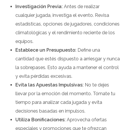
Investigación Previa:
Antes de realizar
cualquier jugada, investiga el evento. Revisa
estadísticas, opciones de jugadores, condiciones
climatológicas y el rendimiento reciente de los
equipos.
Establece un Presupuesto:
Define una
cantidad que estés dispuesto a arriesgar y nunca
la sobrepases. Esto ayuda a mantener el control
y evita pérdidas excesivas.
Evita las Apuestas Impulsivas:
No te dejes
llevar por la emoción del momento. Tómate tu
tiempo para analizar cada jugada y evita
decisiones basadas en impulsos.
Utiliza Bonificaciones:
Aprovecha ofertas
especiales y promociones que te ofrezcan