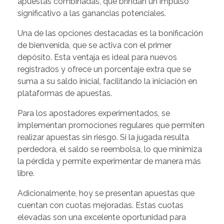
apuestas combinadas, que brindan un impulso
significativo a las ganancias potenciales.
Una de las opciones destacadas es la bonificación
de bienvenida, que se activa con el primer
depósito. Esta ventaja es ideal para nuevos
registrados y ofrece un porcentaje extra que se
suma a su saldo inicial, facilitando la iniciación en
plataformas de apuestas.
Para los apostadores experimentados, se
implementan promociones regulares que permiten
realizar apuestas sin riesgo. Si la jugada resulta
perdedora, el saldo se reembolsa, lo que minimiza
la pérdida y permite experimentar de manera más
libre.
Adicionalmente, hoy se presentan apuestas que
cuentan con cuotas mejoradas. Estas cuotas
elevadas son una excelente oportunidad para