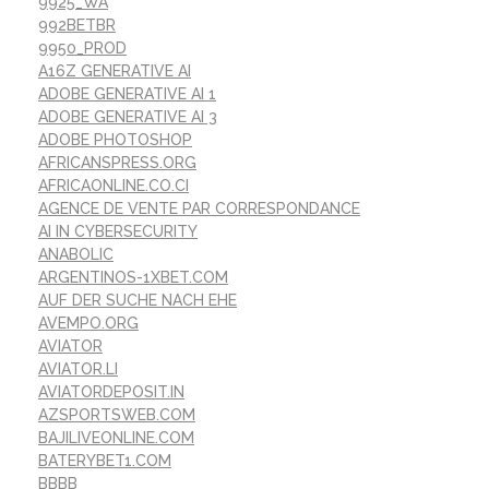
9925_WA
992BETBR
9950_PROD
A16Z GENERATIVE AI
ADOBE GENERATIVE AI 1
ADOBE GENERATIVE AI 3
ADOBE PHOTOSHOP
AFRICANSPRESS.ORG
AFRICAONLINE.CO.CI
AGENCE DE VENTE PAR CORRESPONDANCE
AI IN CYBERSECURITY
ANABOLIC
ARGENTINOS-1XBET.COM
AUF DER SUCHE NACH EHE
AVEMPO.ORG
AVIATOR
AVIATOR.LI
AVIATORDEPOSIT.IN
AZSPORTSWEB.COM
BAJILIVEONLINE.COM
BATERYBET1.COM
BBBB