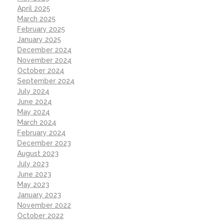
April 2025
March 2025
February 2025
January 2025
December 2024
November 2024
October 2024
September 2024
July 2024
June 2024
May 2024
March 2024
February 2024
December 2023
August 2023
July 2023
June 2023
May 2023
January 2023
November 2022
October 2022