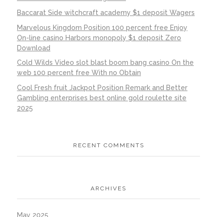
Baccarat Side witchcraft academy $1 deposit Wagers
Marvelous Kingdom Position 100 percent free Enjoy
On-line casino Harbors monopoly $1 deposit Zero
Download
Cold Wilds Video slot blast boom bang casino On the
web 100 percent free With no Obtain
Cool Fresh fruit Jackpot Position Remark and Better
Gambling enterprises best online gold roulette site
2025
RECENT COMMENTS
ARCHIVES
May 2025