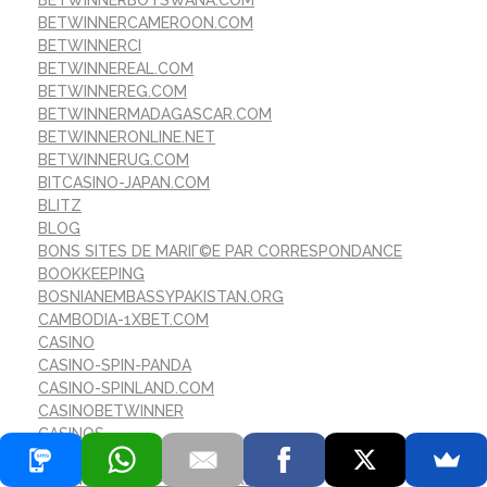
BETWINNERCAMEROON.COM
BETWINNERCI
BETWINNEREAL.COM
BETWINNEREG.COM
BETWINNERMADAGASCAR.COM
BETWINNERONLINE.NET
BETWINNERUG.COM
BITCASINO-JAPAN.COM
BLITZ
BLOG
BONS SITES DE MARIГ©E PAR CORRESPONDANCE
BOOKKEEPING
BOSNIANEMBASSYPAKISTAN.ORG
CAMBODIA-1XBET.COM
CASINO
CASINO-SPIN-PANDA
CASINO-SPINLAND.COM
CASINOBETWINNER
CASINOS
CASINOS-HASHLUCKY
CASINOS-NONGAMSTOP.UK19