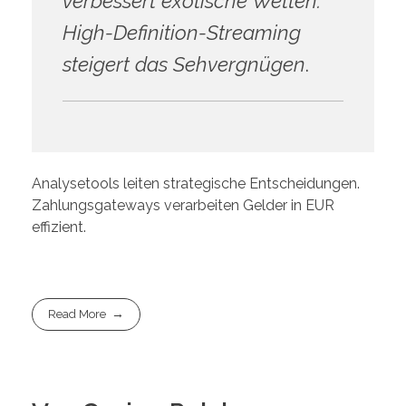
verbessert exotische Wetten.
High-Definition-Streaming
steigert das Sehvergnügen
.
Analysetools leiten strategische Entscheidungen.
Zahlungsgateways verarbeiten Gelder in EUR
effizient.
Read More