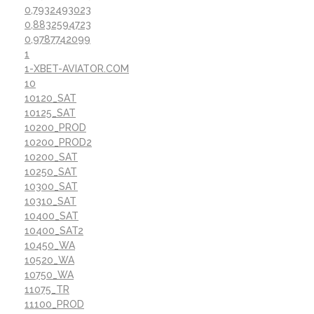
0,7932493023
0,8832594723
0,9787742099
1
1-XBET-AVIATOR.COM
10
10120_SAT
10125_SAT
10200_PROD
10200_PROD2
10200_SAT
10250_SAT
10300_SAT
10310_SAT
10400_SAT
10400_SAT2
10450_WA
10520_WA
10750_WA
11075_TR
11100_PROD