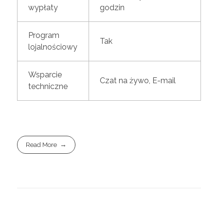
wypłaty
godzin
Program
Tak
lojalnościowy
Wsparcie
Czat na żywo, E-mail
techniczne
Read More