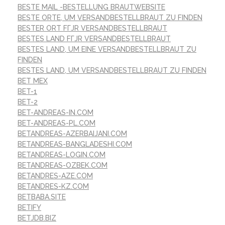
BESTE MAIL -BESTELLUNG BRAUTWEBSITE
BESTE ORTE, UM VERSANDBESTELLBRAUT ZU FINDEN
BESTER ORT FГЈR VERSANDBESTELLBRAUT
BESTES LAND FГЈR VERSANDBESTELLBRAUT
BESTES LAND, UM EINE VERSANDBESTELLBRAUT ZU
FINDEN
BESTES LAND, UM VERSANDBESTELLBRAUT ZU FINDEN
BET MEX
BET-1
BET-2
BET-ANDREAS-IN.COM
BET-ANDREAS-PL.COM
BETANDREAS-AZERBAIJANI.COM
BETANDREAS-BANGLADESHI.COM
BETANDREAS-LOGIN.COM
BETANDREAS-OZBEK.COM
BETANDRES-AZE.COM
BETANDRES-KZ.COM
BETBABA.SITE
BETIFY
BETJDB.BIZ