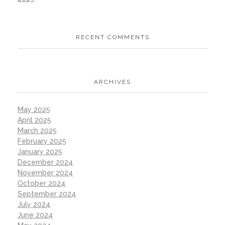
RECENT COMMENTS
ARCHIVES
May 2025
April 2025
March 2025
February 2025
January 2025
December 2024
November 2024
October 2024
September 2024
July 2024
June 2024