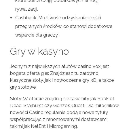
które dostarczają dodatkowych emocji i
rywalizacji.
Cashback: Możliwość odzyskania części
przegranych środków, co stanowi dodatkowe
wsparcie dla graczy.
Gry w kasyno
Jednym z największych atutów casino vox jest
bogata oferta gier. Znajdziesz tu zarówno
klasyczne sloty, jak i nowoczesne gry 3D, a także
gry stołowe.
Sloty: W ofercie znajdują się takie hity jak Book of
Dead, Starburst czy Gonzo’s Quest. Dla miłośników
nowości Casino regularnie dodaje nowe tytuły,
współpracując z renomowanymi dostawcami,
takimi jak NetEnt i Microgaming.