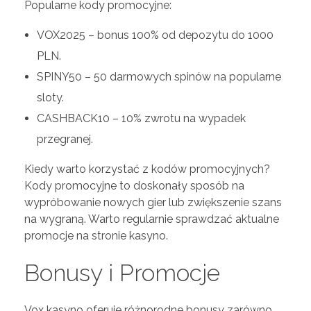
Popularne kody promocyjne:
VOX2025 – bonus 100% od depozytu do 1000
PLN.
SPINY50 – 50 darmowych spinów na popularne
sloty.
CASHBACK10 – 10% zwrotu na wypadek
przegranej.
Kiedy warto korzystać z kodów promocyjnych?
Kody promocyjne to doskonały sposób na
wypróbowanie nowych gier lub zwiększenie szans
na wygraną. Warto regularnie sprawdzać aktualne
promocje na stronie kasyno.
Bonusy i Promocje
Vox kasyno oferuje różnorodne bonusy zarówno