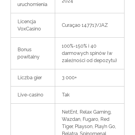
2024
uruchomienia
Licencja
Curaçao 147717/JAZ
VoxCasino
100%-150% i 40
Bonus
darmowych spinów (w
powitalny
zależności od depozytu)
Liczba gier
3 000+
Live-casino
Tak
NetEnt, Relax Gaming,
Wazdan, Fugaro, Red
Tiger, Playson, Play’n Go,
Belatra, Spinomenal,