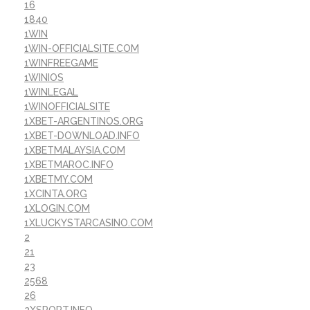
16
1840
1WIN
1WIN-OFFICIALSITE.COM
1WINFREEGAME
1WINIOS
1WINLEGAL
1WINOFFICIALSITE
1XBET-ARGENTINOS.ORG
1XBET-DOWNLOAD.INFO
1XBETMALAYSIA.COM
1XBETMAROC.INFO
1XBETMY.COM
1XCINTA.ORG
1XLOGIN.COM
1XLUCKYSTARCASINO.COM
2
21
23
2568
26
2XSPORT.INFO