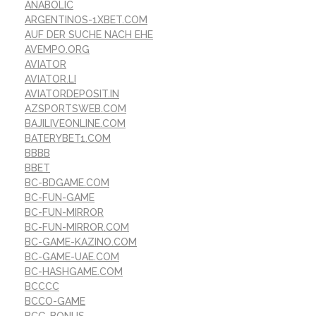
ANABOLIC
ARGENTINOS-1XBET.COM
AUF DER SUCHE NACH EHE
AVEMPO.ORG
AVIATOR
AVIATOR.LI
AVIATORDEPOSIT.IN
AZSPORTSWEB.COM
BAJILIVEONLINE.COM
BATERYBET1.COM
BBBB
BBET
BC-BDGAME.COM
BC-FUN-GAME
BC-FUN-MIRROR
BC-FUN-MIRROR.COM
BC-GAME-KAZINO.COM
BC-GAME-UAE.COM
BC-HASHGAME.COM
BCCCC
BCCO-GAME
BCG-BONUS