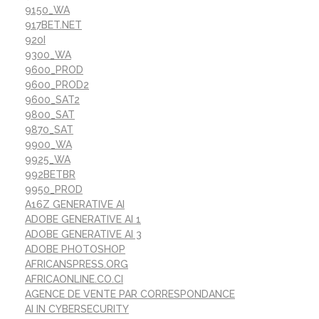
9150_WA
917BET.NET
920I
9300_WA
9600_PROD
9600_PROD2
9600_SAT2
9800_SAT
9870_SAT
9900_WA
9925_WA
992BETBR
9950_PROD
A16Z GENERATIVE AI
ADOBE GENERATIVE AI 1
ADOBE GENERATIVE AI 3
ADOBE PHOTOSHOP
AFRICANSPRESS.ORG
AFRICAONLINE.CO.CI
AGENCE DE VENTE PAR CORRESPONDANCE
AI IN CYBERSECURITY