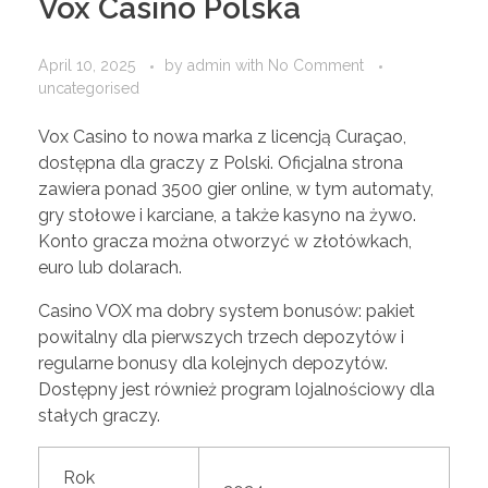
Vox Casino Polska
April 10, 2025
by
admin
with
No Comment
uncategorised
Vox Casino to nowa marka z licencją Curaçao,
dostępna dla graczy z Polski. Oficjalna strona
zawiera ponad 3500 gier online, w tym automaty,
gry stołowe i karciane, a także kasyno na żywo.
Konto gracza można otworzyć w złotówkach,
euro lub dolarach.
Casino VOX ma dobry system bonusów: pakiet
powitalny dla pierwszych trzech depozytów i
regularne bonusy dla kolejnych depozytów.
Dostępny jest również program lojalnościowy dla
stałych graczy.
Rok