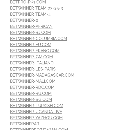
BETPRO-PK1.COM
BETWINNER TEAM 03-25-3
BETWINNER TEAM-4
BETWINNER-2
BETWINNER-AFRICAN
BETWINNER-BJ.COM
BETWINNER-COLUMBIA.COM
BETWINNER-EU.COM
BETWINNER-FRANC.COM
BETWINNER-GM.COM
BETWINNER-ITALIANO
BETWINNER-LES-PARIS
BETWINNER-MADAGASCAR.COM
BETWINNER-MALI.COM
BETWINNER-RDC.COM
BETWINNER-RU.COM
BETWINNER-SG.COM
BETWINNER-TURKISH.COM
BETWINNER-UGANDA.LIVE
BETWINNER-YAZHOU.COM
BETWINNERAR
BETWINNERBOTSWANA.COM