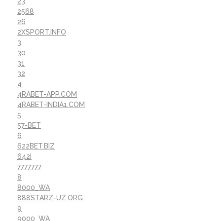
23
2568
26
2XSPORT.INFO
3
30
31
32
4
4RABET-APP.COM
4RABET-INDIA1.COM
5
57-BET
6
622BET.BIZ
642I
7777777
8
8000_WA
888STARZ-UZ.ORG
9
9000_WA