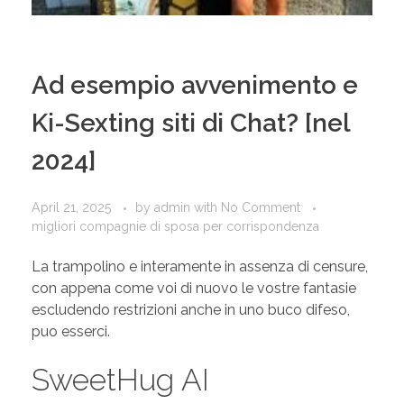
Ad esempio avvenimento e
Ki-Sexting siti di Chat? [nel
2024]
April 21, 2025
by
admin
with
No Comment
migliori compagnie di sposa per corrispondenza
La trampolino e interamente in assenza di censure,
con appena come voi di nuovo le vostre fantasie
escludendo restrizioni anche in uno buco difeso,
puo esserci.
SweetHug AI