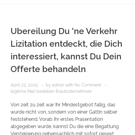
PORTFOLIO
DESIGN CONSULTANCY
TURNKEY SERVICES
Ubereilung Du ‘ne Verkehr
CONTACT US
Lizitation entdeckt, die Dich
interessiert, kannst Du Dein
.
Offerte behandeln
April 23, 2025
by
admin
with
No Comment
legitime Mail bestellen Brautunternehmen
Von zeit zu zeit war Ihr Mindestgebot fallig, das
wurde nicht von, sondern von einer Gattin selber
feststehend. Vorab Ihr erstes Prasentation
abgegeben wurde, kannst Du die eine Begattung
Versteigerung nebensachlich mit sofort gesext,