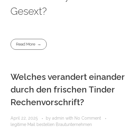
Gesext?
Read More
Welches verandert einander
durch den frischen Tinder
Rechenvorschrift?
April 22, 2025
by
admin
with
No Comment
legitime Mail bestellen Brautunternehmen