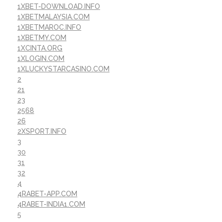
1XBET-DOWNLOAD.INFO
1XBETMALAYSIA.COM
1XBETMAROC.INFO
1XBETMY.COM
1XCINTA.ORG
1XLOGIN.COM
1XLUCKYSTARCASINO.COM
2
21
23
2568
26
2XSPORT.INFO
3
30
31
32
4
4RABET-APP.COM
4RABET-INDIA1.COM
5