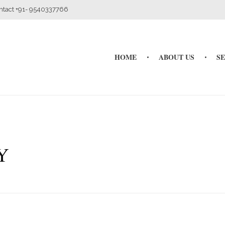
ontact +91- 9540337766
HOME
ABOUT US
S
YY