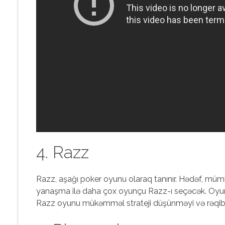
4. Razz
Razz, aşağı poker oyunu olaraq tanınır. Hədəf, mümkü
yanaşma ilə daha çox oyunçu Razz-ı seçəcək. Oyun, 
Razz oyunu mükəmməl strateji düşünməyi və rəqibləri