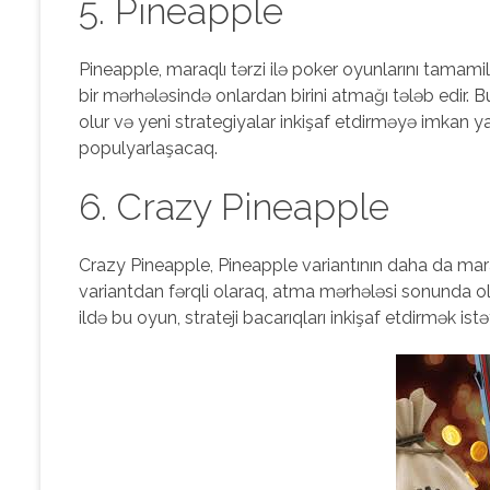
5. Pineapple
Pineapple, maraqlı tərzi ilə poker oyunlarını tamamil
bir mərhələsində onlardan birini atmağı tələb edir.
olur və yeni strategiyalar inkişaf etdirməyə imkan y
populyarlaşacaq.
6. Crazy Pineapple
Crazy Pineapple, Pineapple variantının daha da maraql
variantdan fərqli olaraq, atma mərhələsi sonunda o
ildə bu oyun, strateji bacarıqları inkişaf etdirmək i