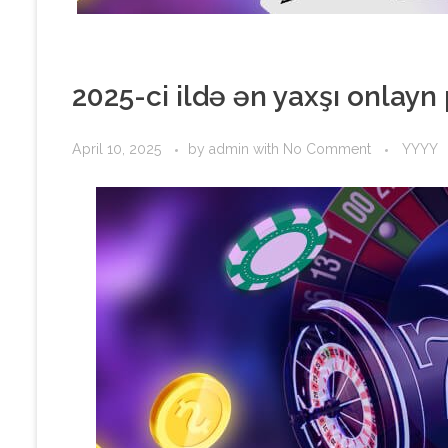
2025-ci ildə ən yaxşı onlayn
April 10, 2025
by
admin
with
No Comment
YYYY