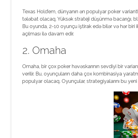
Texas Hold’em, dünyanın ən populyar poker variantl
tələbat olacaq. Yüksək strateji düşünmə bacarığı, bl
Bu oyunda, 2-10 oyunçu iştirak edə bilər və hər biri ik
açılması ilə davam edir.
2. Omaha
Omaha, bir çox poker həvəskarının sevdiyi bir varian
verilir. Bu, oyunçuların daha çox kombinasiya yaratm
populyar olacaq. Oyunçular, strategiyalarını bu yeni