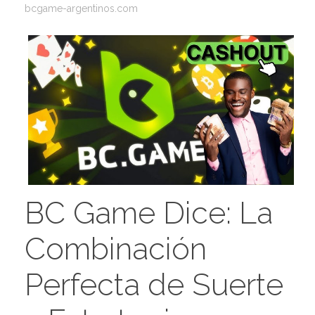
bcgame-argentinos.com
BC Game Dice: La
Combinación
Perfecta de Suerte