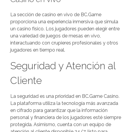
La sección de casino en vivo de BC.Game
proporciona una experiencia inmersiva que simula
un casino físico. Los jugadores pueden elegir entre
una variedad de juegos de mesas en vivo,
interactuando con crupieres profesionales y otros
jugadores en tiempo real.
Seguridad y Atención al
Cliente
La seguridad es una prioridad en BC.Game Casino.
La plataforma utiliza la tecnología más avanzada
en cifrado para garantizar que la información
personal y financiera de los jugadores esté siempre
protegida. Asimismo, cuenta con un equipo de
atención al cliente disponible 24/7, listo para