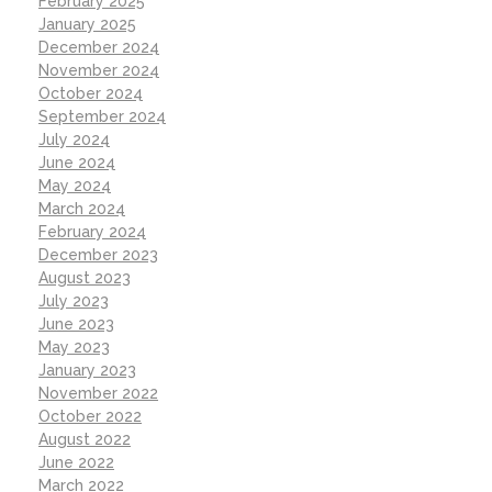
February 2025
January 2025
December 2024
November 2024
October 2024
September 2024
July 2024
June 2024
May 2024
March 2024
February 2024
December 2023
August 2023
July 2023
June 2023
May 2023
January 2023
November 2022
October 2022
August 2022
June 2022
March 2022