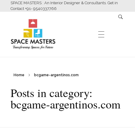
SPACE MASTERS : An Interior Designer & Consultants. Get in
Contact +91- 9540337766
HOME
Home
bcgame-argentinos.com
Space Masters
Interior Designer & Consultants
Posts in category:
ABOUT US
bcgame-argentinos.com
SERVICES