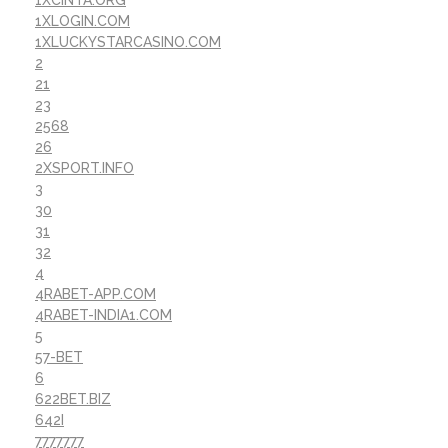
1XCINTA.ORG
1XLOGIN.COM
1XLUCKYSTARCASINO.COM
2
21
23
2568
26
2XSPORT.INFO
3
30
31
32
4
4RABET-APP.COM
4RABET-INDIA1.COM
5
57-BET
6
622BET.BIZ
642I
7777777