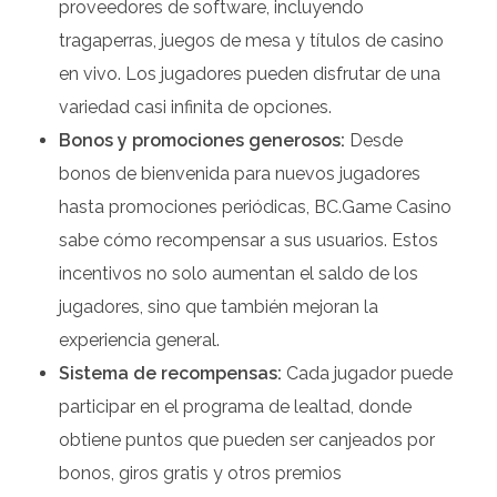
proveedores de software, incluyendo
tragaperras, juegos de mesa y títulos de casino
en vivo. Los jugadores pueden disfrutar de una
variedad casi infinita de opciones.
Bonos y promociones generosos:
Desde
bonos de bienvenida para nuevos jugadores
hasta promociones periódicas, BC.Game Casino
sabe cómo recompensar a sus usuarios. Estos
incentivos no solo aumentan el saldo de los
jugadores, sino que también mejoran la
experiencia general.
Sistema de recompensas:
Cada jugador puede
participar en el programa de lealtad, donde
obtiene puntos que pueden ser canjeados por
bonos, giros gratis y otros premios