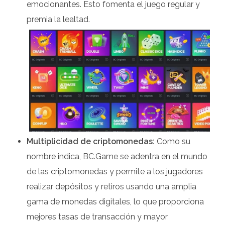
emocionantes. Esto fomenta el juego regular y
premia la lealtad.
Multiplicidad de criptomonedas:
Como su
nombre indica, BC.Game se adentra en el mundo
de las criptomonedas y permite a los jugadores
realizar depósitos y retiros usando una amplia
gama de monedas digitales, lo que proporciona
mejores tasas de transacción y mayor