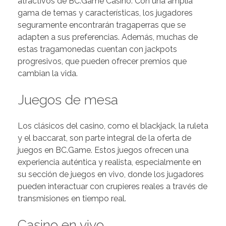
atractivos de BC.Game Casino. Con una amplia
gama de temas y características, los jugadores
seguramente encontrarán tragaperras que se
adapten a sus preferencias. Además, muchas de
estas tragamonedas cuentan con jackpots
progresivos, que pueden ofrecer premios que
cambian la vida.
Juegos de mesa
Los clásicos del casino, como el blackjack, la ruleta
y el baccarat, son parte integral de la oferta de
juegos en BC.Game. Estos juegos ofrecen una
experiencia auténtica y realista, especialmente en
su sección de juegos en vivo, donde los jugadores
pueden interactuar con crupieres reales a través de
transmisiones en tiempo real.
Casino en vivo