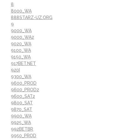
8
8000_WA
888STARZ-UZ.ORG
9
9000_WA
9000_WA2
9020_WA
9100_WA
9150_WA
917BET.NET
920I
9300_WA
9600_PROD
9600_PROD2
9600_SAT2
9800_SAT
9870_SAT
9900_WA
9925_WA
992BETBR
9950_PROD