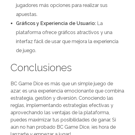
jugadores más opciones para realizar sus
apuestas.
Gráficos y Experiencia de Usuario:
La
plataforma ofrece gráficos atractivos y una
interfaz fácil de usar que mejora la experiencia
de juego.
Conclusiones
BC Game Dice es más que un simple juego de
azar; es una experiencia emocionante que combina
estrategia, gestión y diversión. Conociendo las
reglas, implementando estrategias efectivas y
aprovechando las ventajas de la plataforma,
puedes maximizar tus posibilidades de ganar. Si
aún no han probado BC Game Dice, ¡es hora de
lanzarte y empezar a jugar!