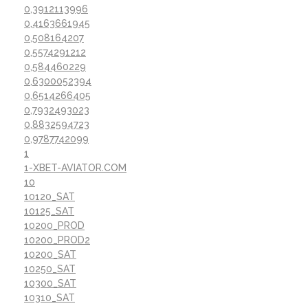
0,3912113996
0,4163661945
0,508164207
0,5574291212
0,584460229
0,6300052394
0,6514266405
0,7932493023
0,8832594723
0,9787742099
1
1-XBET-AVIATOR.COM
10
10120_SAT
10125_SAT
10200_PROD
10200_PROD2
10200_SAT
10250_SAT
10300_SAT
10310_SAT