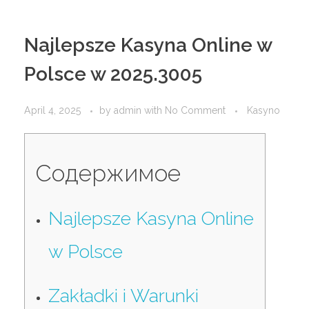
PORTFOLIO
DESIGN CONSULTANCY
Najlepsze Kasyna Online w
TURNKEY SERVICES
Polsce w 2025.3005
CONTACT US
April 4, 2025
by
admin
with
No Comment
Kasyno
.
Содержимое
Najlepsze Kasyna Online
w Polsce
Zakładki i Warunki