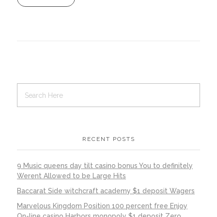
RECENT POSTS
9 Music queens day tilt casino bonus You to definitely
Werent Allowed to be Large Hits
Baccarat Side witchcraft academy $1 deposit Wagers
Marvelous Kingdom Position 100 percent free Enjoy
On-line casino Harbors monopoly $1 deposit Zero