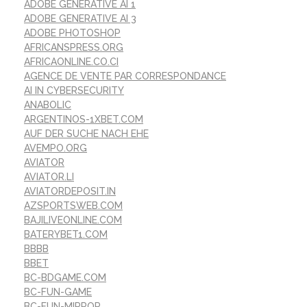
ADOBE GENERATIVE AI 1
ADOBE GENERATIVE AI 3
ADOBE PHOTOSHOP
AFRICANSPRESS.ORG
AFRICAONLINE.CO.CI
AGENCE DE VENTE PAR CORRESPONDANCE
AI IN CYBERSECURITY
ANABOLIC
ARGENTINOS-1XBET.COM
AUF DER SUCHE NACH EHE
AVEMPO.ORG
AVIATOR
AVIATOR.LI
AVIATORDEPOSIT.IN
AZSPORTSWEB.COM
BAJILIVEONLINE.COM
BATERYBET1.COM
BBBB
BBET
BC-BDGAME.COM
BC-FUN-GAME
BC-FUN-MIRROR