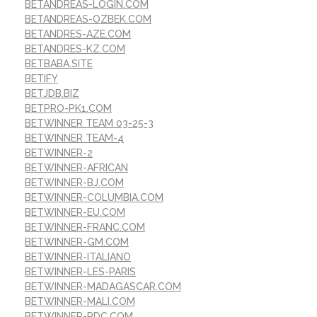
BETANDREAS-LOGIN.COM
BETANDREAS-OZBEK.COM
BETANDRES-AZE.COM
BETANDRES-KZ.COM
BETBABA.SITE
BETIFY
BETJDB.BIZ
BETPRO-PK1.COM
BETWINNER TEAM 03-25-3
BETWINNER TEAM-4
BETWINNER-2
BETWINNER-AFRICAN
BETWINNER-BJ.COM
BETWINNER-COLUMBIA.COM
BETWINNER-EU.COM
BETWINNER-FRANC.COM
BETWINNER-GM.COM
BETWINNER-ITALIANO
BETWINNER-LES-PARIS
BETWINNER-MADAGASCAR.COM
BETWINNER-MALI.COM
BETWINNER-RDC.COM