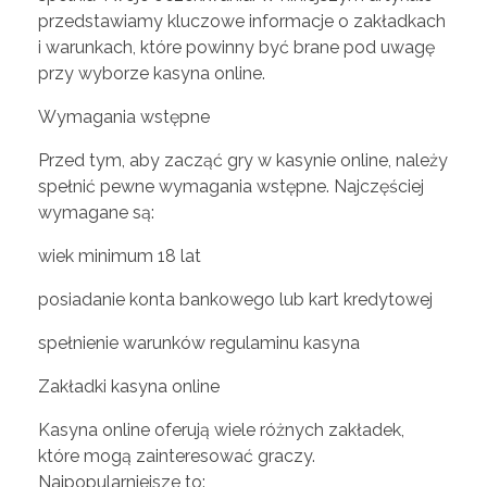
przedstawiamy kluczowe informacje o zakładkach
i warunkach, które powinny być brane pod uwagę
przy wyborze kasyna online.
Wymagania wstępne
Przed tym, aby zacząć gry w kasynie online, należy
spełnić pewne wymagania wstępne. Najczęściej
wymagane są:
wiek minimum 18 lat
posiadanie konta bankowego lub kart kredytowej
spełnienie warunków regulaminu kasyna
Zakładki kasyna online
Kasyna online oferują wiele różnych zakładek,
które mogą zainteresować graczy.
Najpopularniejsze to: