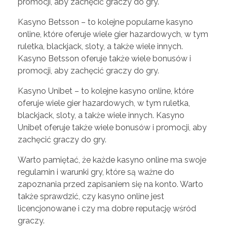
promocji, aby zachęcić graczy do gry.
Kasyno Betsson – to kolejne popularne kasyno
online, które oferuje wiele gier hazardowych, w tym
ruletka, blackjack, sloty, a także wiele innych.
Kasyno Betsson oferuje także wiele bonusów i
promocji, aby zachęcić graczy do gry.
Kasyno Unibet – to kolejne kasyno online, które
oferuje wiele gier hazardowych, w tym ruletka,
blackjack, sloty, a także wiele innych. Kasyno
Unibet oferuje także wiele bonusów i promocji, aby
zachęcić graczy do gry.
Warto pamiętać, że każde kasyno online ma swoje
regulamin i warunki gry, które są ważne do
zapoznania przed zapisaniem się na konto. Warto
także sprawdzić, czy kasyno online jest
licencjonowane i czy ma dobre reputację wśród
graczy.