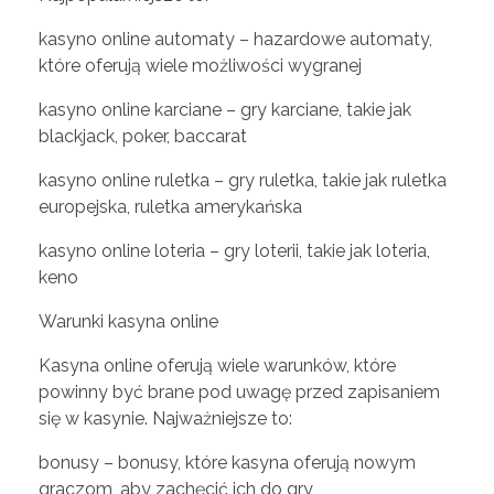
kasyno online automaty – hazardowe automaty,
które oferują wiele możliwości wygranej
kasyno online karciane – gry karciane, takie jak
blackjack, poker, baccarat
kasyno online ruletka – gry ruletka, takie jak ruletka
europejska, ruletka amerykańska
kasyno online loteria – gry loterii, takie jak loteria,
keno
Warunki kasyna online
Kasyna online oferują wiele warunków, które
powinny być brane pod uwagę przed zapisaniem
się w kasynie. Najważniejsze to:
bonusy – bonusy, które kasyna oferują nowym
graczom, aby zachęcić ich do gry