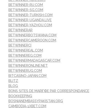
BETWINNER-RU.COM
BETWINNER-SG.COM
BETWINNER-TURKISH.COM
BETWINNER-UGANDA.LIVE
BETWINNER-YAZHOU.COM
BETWINNERAR
BETWINNERBOTSWANA.COM
BETWINNERCAMEROON.COM
BETWINNERCI
BETWINNEREAL.COM
BETWINNEREG.COM
BETWINNERMADAGASCAR.COM
BETWINNERONLINE.NET
BETWINNERUG.COM
BITCASINO-JAPAN.COM
BLITZ
BLOG
BONS SITES DE MARIГ©E PAR CORRESPONDANCE
BOOKKEEPING
BOSNIANEMBASSYPAKISTAN.ORG
CAMBODIA-1XBET.COM