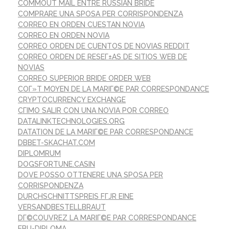
COMMOUT MAIL ENTRE RUSSIAN BRIDE
COMPRARE UNA SPOSA PER CORRISPONDENZA
CORREO EN ORDEN CUESTAN NOVIA
CORREO EN ORDEN NOVIA
CORREO ORDEN DE CUENTOS DE NOVIAS REDDIT
CORREO ORDEN DE RESEГ±AS DE SITIOS WEB DE
NOVIAS
CORREO SUPERIOR BRIDE ORDER WEB
COГ»T MOYEN DE LA MARIГ©E PAR CORRESPONDANCE
CRYPTOCURRENCY EXCHANGE
CГІMO SALIR CON UNA NOVIA POR CORREO
DATALINKTECHNOLOGIES.ORG
DATATION DE LA MARIГ©E PAR CORRESPONDANCE
DBBET-SKACHAT.COM
DIPLOMRUM
DOGSFORTUNE.CASIN
DOVE POSSO OTTENERE UNA SPOSA PER
CORRISPONDENZA
DURCHSCHNITTSPREIS FГЈR EINE
VERSANDBESTELLBRAUT
DГ©COUVREZ LA MARIГ©E PAR CORRESPONDANCE
EBU-DIPLOMA