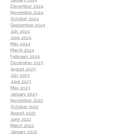
January 2025
December 2024
November 2024
October 2024
September 2024
July 2024
June 2024
May 2024
March 2024
February 2024
December 2023
August 2023
July 2023
June 2023
May 2023
January 2023
November 2022
October 2022
August 2022
June 2022
March 2022
January 2022