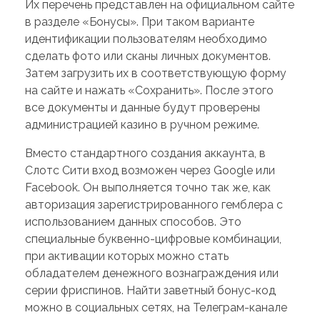
Их перечень представлен на официальном сайте
в разделе «Бонусы». При таком варианте
идентификации пользователям необходимо
сделать фото или сканы личных документов.
Затем загрузить их в соответствующую форму
на сайте и нажать «Сохранить». После этого
все документы и данные будут проверены
администрацией казино в ручном режиме.
Вместо стандартного создания аккаунта, в
Слотс Сити вход возможен через Google или
Facebook. Он выполняется точно так же, как
авторизация зарегистрированного гемблера с
использованием данных способов. Это
специальные буквенно-цифровые комбинации,
при активации которых можно стать
обладателем денежного вознаграждения или
серии фриспинов. Найти заветный бонус-код
можно в социальных сетях, на Телеграм-канале