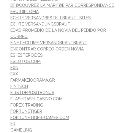
DГ©COUVREZ LA MARIГ©E PAR CORRESPONDANCE
EBU-DIPLOMA
ECHTE VERSANDBESTELLBRAUT -SITES
ECHTE VERSANDUNGSBRAUT
EDAD PROMEDIO DE LA NOVIA DEL PEDIDO POR
CORREO
EINE LEGITIME VERSANDBRAUTBRAUT
ENCONTRAR CORREO ORDEN NOVIA
ES_ESTEROIDES
ESLOTOS.COM
EXN
EXX
FARMAKEIOORAMA.GR
FINTECH
FIRSTDEPOSITBONUS
FLASHDASH-CASINO.COM
FOREX TRADING
FORTUNETIGER
FORTUNETIGER-GAMES.COM
FR
GAMBLING