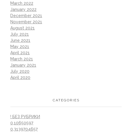
March 2022
January 2022
December 2021
November 2021
August 2021
July 2021
June 2021
May 2021
April 2021
March 2021
January 2021
July 2020
April 2020
CATEGORIES
! БЕЗ РУБРИКИ
0,10650597
0,3139704657