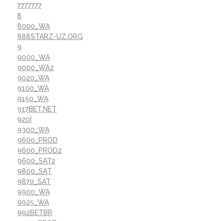
7777777
8
8000_WA
888STARZ-UZ.ORG
9
9000_WA
9000_WA2
9020_WA
9100_WA
9150_WA
917BET.NET
920I
9300_WA
9600_PROD
9600_PROD2
9600_SAT2
9800_SAT
9870_SAT
9900_WA
9925_WA
992BETBR