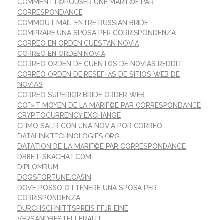
COMMENT Г©POUSER UNE MARIГ©E PAR
CORRESPONDANCE
COMMOUT MAIL ENTRE RUSSIAN BRIDE
COMPRARE UNA SPOSA PER CORRISPONDENZA
CORREO EN ORDEN CUESTAN NOVIA
CORREO EN ORDEN NOVIA
CORREO ORDEN DE CUENTOS DE NOVIAS REDDIT
CORREO ORDEN DE RESEГ±AS DE SITIOS WEB DE
NOVIAS
CORREO SUPERIOR BRIDE ORDER WEB
COГ»T MOYEN DE LA MARIГ©E PAR CORRESPONDANCE
CRYPTOCURRENCY EXCHANGE
CГІMO SALIR CON UNA NOVIA POR CORREO
DATALINKTECHNOLOGIES.ORG
DATATION DE LA MARIГ©E PAR CORRESPONDANCE
DBBET-SKACHAT.COM
DIPLOMRUM
DOGSFORTUNE.CASIN
DOVE POSSO OTTENERE UNA SPOSA PER
CORRISPONDENZA
DURCHSCHNITTSPREIS FГЈR EINE
VERSANDBESTELLBRAUT