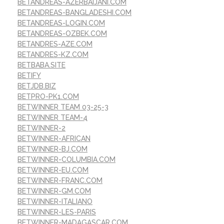
BETANDREAS-AZERBAIJANI.COM
BETANDREAS-BANGLADESHI.COM
BETANDREAS-LOGIN.COM
BETANDREAS-OZBEK.COM
BETANDRES-AZE.COM
BETANDRES-KZ.COM
BETBABA.SITE
BETIFY
BETJDB.BIZ
BETPRO-PK1.COM
BETWINNER TEAM 03-25-3
BETWINNER TEAM-4
BETWINNER-2
BETWINNER-AFRICAN
BETWINNER-BJ.COM
BETWINNER-COLUMBIA.COM
BETWINNER-EU.COM
BETWINNER-FRANC.COM
BETWINNER-GM.COM
BETWINNER-ITALIANO
BETWINNER-LES-PARIS
BETWINNER-MADAGASCAR.COM