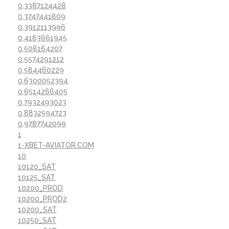
0,3387124428
0,3747441809
0,3912113996
0,4163661945
0,508164207
0,5574291212
0,584460229
0,6300052394
0,6514266405
0,7932493023
0,8832594723
0,9787742099
1
1-XBET-AVIATOR.COM
10
10120_SAT
10125_SAT
10200_PROD
10200_PROD2
10200_SAT
10250_SAT