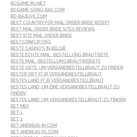
BCGAME-RU.NET
BCGAME-SONG-BAC.COM
BD-BAJILIVE.COM
BEST COUNTRY FOR MAIL ORDER BRIDE REDDIT
BEST MAIL ORDER BRIDE SITES REVIEWS
BEST SITE MAIL ORDER BRIDE
BESTCOINFLIP.ORG
BESTE CASINO'S IN BELGIË
BESTE ECHTE MAIL -BESTELLUNG BRAUTSEITE
BESTE MAIL -BESTELLUNG BRAUTWEBSITE
BESTE ORTE, UM VERSANDBESTELLBRAUT ZU FINDEN
BESTER ORT FГЈR VERSANDBESTELLBRAUT
BESTES LAND FГЈR VERSANDBESTELLBRAUT
BESTES LAND, UM EINE VERSANDBESTELLBRAUT ZU
FINDEN
BESTES LAND, UM VERSANDBESTELLBRAUT ZU FINDEN
BET MEX
BET-1
BET-2
BET-ANDREAS-IN.COM
BET-ANDREAS-PL.COM