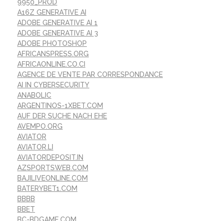
9950_PROD
A16Z GENERATIVE AI
ADOBE GENERATIVE AI 1
ADOBE GENERATIVE AI 3
ADOBE PHOTOSHOP
AFRICANSPRESS.ORG
AFRICAONLINE.CO.CI
AGENCE DE VENTE PAR CORRESPONDANCE
AI IN CYBERSECURITY
ANABOLIC
ARGENTINOS-1XBET.COM
AUF DER SUCHE NACH EHE
AVEMPO.ORG
AVIATOR
AVIATOR.LI
AVIATORDEPOSIT.IN
AZSPORTSWEB.COM
BAJILIVEONLINE.COM
BATERYBET1.COM
BBBB
BBET
BC-BDGAME.COM