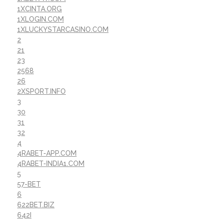
1XCINTA.ORG
1XLOGIN.COM
1XLUCKYSTARCASINO.COM
2
21
23
2568
26
2XSPORT.INFO
3
30
31
32
4
4RABET-APP.COM
4RABET-INDIA1.COM
5
57-BET
6
622BET.BIZ
642I