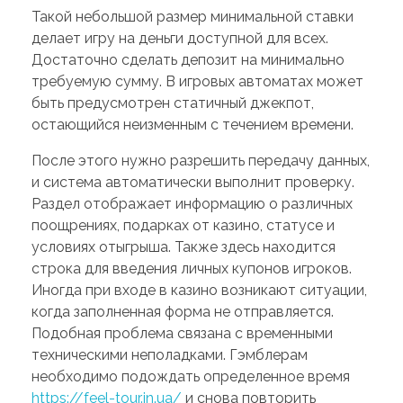
Такой небольшой размер минимальной ставки
делает игру на деньги доступной для всех.
Достаточно сделать депозит на минимально
требуемую сумму. В игровых автоматах может
быть предусмотрен статичный джекпот,
остающийся неизменным с течением времени.
После этого нужно разрешить передачу данных,
и система автоматически выполнит проверку.
Раздел отображает информацию о различных
поощрениях, подарках от казино, статусе и
условиях отыгрыша. Также здесь находится
строка для введения личных купонов игроков.
Иногда при входе в казино возникают ситуации,
когда заполненная форма не отправляется.
Подобная проблема связана с временными
техническими неполадками. Гэмблерам
необходимо подождать определенное время
https://feel-tour.in.ua/
и снова повторить