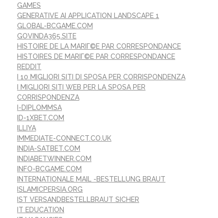
GAMES
GENERATIVE AI APPLICATION LANDSCAPE 1
GLOBAL-BCGAME.COM
GOVINDA365.SITE
HISTOIRE DE LA MARIГ©E PAR CORRESPONDANCE
HISTOIRES DE MARIГ©E PAR CORRESPONDANCE
REDDIT
I 10 MIGLIORI SITI DI SPOSA PER CORRISPONDENZA
I MIGLIORI SITI WEB PER LA SPOSA PER
CORRISPONDENZA
I-DIPLOMMSA
ID-1XBET.COM
ILLIYA
IMMEDIATE-CONNECT.CO.UK
INDIA-SATBET.COM
INDIABETWINNER.COM
INFO-BCGAME.COM
INTERNATIONALE MAIL -BESTELLUNG BRAUT
ISLAMICPERSIA.ORG
IST VERSANDBESTELLBRAUT SICHER
IT EDUCATION