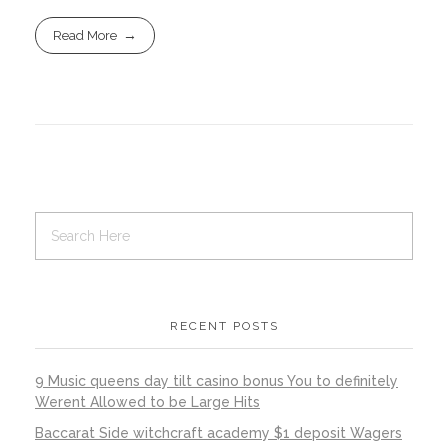
Read More
RECENT POSTS
9 Music queens day tilt casino bonus You to definitely
Werent Allowed to be Large Hits
Baccarat Side witchcraft academy $1 deposit Wagers