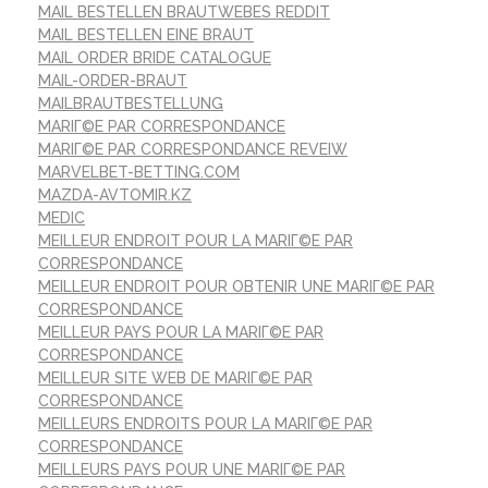
MAIL BESTELLEN BRAUTWEBES REDDIT
MAIL BESTELLEN EINE BRAUT
MAIL ORDER BRIDE CATALOGUE
MAIL-ORDER-BRAUT
MAILBRAUTBESTELLUNG
MARIГ©E PAR CORRESPONDANCE
MARIГ©E PAR CORRESPONDANCE REVEIW
MARVELBET-BETTING.COM
MAZDA-AVTOMIR.KZ
MEDIC
MEILLEUR ENDROIT POUR LA MARIГ©E PAR
CORRESPONDANCE
MEILLEUR ENDROIT POUR OBTENIR UNE MARIГ©E PAR
CORRESPONDANCE
MEILLEUR PAYS POUR LA MARIГ©E PAR
CORRESPONDANCE
MEILLEUR SITE WEB DE MARIГ©E PAR
CORRESPONDANCE
MEILLEURS ENDROITS POUR LA MARIГ©E PAR
CORRESPONDANCE
MEILLEURS PAYS POUR UNE MARIГ©E PAR