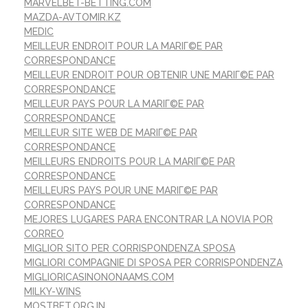
MARVELBET-BETTING.COM
MAZDA-AVTOMIR.KZ
MEDIC
MEILLEUR ENDROIT POUR LA MARIГ©E PAR
CORRESPONDANCE
MEILLEUR ENDROIT POUR OBTENIR UNE MARIГ©E PAR
CORRESPONDANCE
MEILLEUR PAYS POUR LA MARIГ©E PAR
CORRESPONDANCE
MEILLEUR SITE WEB DE MARIГ©E PAR
CORRESPONDANCE
MEILLEURS ENDROITS POUR LA MARIГ©E PAR
CORRESPONDANCE
MEILLEURS PAYS POUR UNE MARIГ©E PAR
CORRESPONDANCE
MEJORES LUGARES PARA ENCONTRAR LA NOVIA POR
CORREO
MIGLIOR SITO PER CORRISPONDENZA SPOSA
MIGLIORI COMPAGNIE DI SPOSA PER CORRISPONDENZA
MIGLIORICASINONONAAMS.COM
MILKY-WINS
MOSTBET.ORG.IN