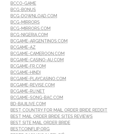
BCCO-GAME
BCG-BONUS
BCG-DOWNLOAD.COM
BCG-MIRRORS
BCG-MIRRORS.COM
BCG-NIGERIA.COM
BCGAME-ARGENTINOS.COM
BCGAME-AZ
BCGAME-CAMEROON.COM
BCGAME-CASINO-AU.COM
BCGAME-FR.COM
BCGAME-HINDI
BCGAME-PLAYCASINO.COM
BCGAME-REVISE.COM
BCGAME-RU.NET
BCGAME-SONG-BAC.COM
BD-BAJILIVE.COM
BEST COUNTRY FOR MAIL ORDER BRIDE REDDIT
BEST MAIL ORDER BRIDE SITES REVIEWS
BEST SITE MAIL ORDER BRIDE
BESTCOINFLIP.ORG