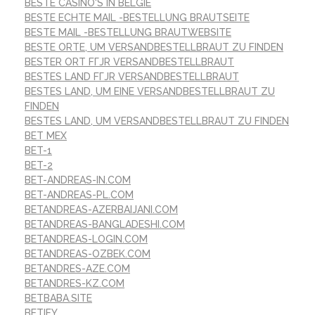
BESTE CASINO'S IN BELGIË
BESTE ECHTE MAIL -BESTELLUNG BRAUTSEITE
BESTE MAIL -BESTELLUNG BRAUTWEBSITE
BESTE ORTE, UM VERSANDBESTELLBRAUT ZU FINDEN
BESTER ORT FГЈR VERSANDBESTELLBRAUT
BESTES LAND FГЈR VERSANDBESTELLBRAUT
BESTES LAND, UM EINE VERSANDBESTELLBRAUT ZU
FINDEN
BESTES LAND, UM VERSANDBESTELLBRAUT ZU FINDEN
BET MEX
BET-1
BET-2
BET-ANDREAS-IN.COM
BET-ANDREAS-PL.COM
BETANDREAS-AZERBAIJANI.COM
BETANDREAS-BANGLADESHI.COM
BETANDREAS-LOGIN.COM
BETANDREAS-OZBEK.COM
BETANDRES-AZE.COM
BETANDRES-KZ.COM
BETBABA.SITE
BETIFY