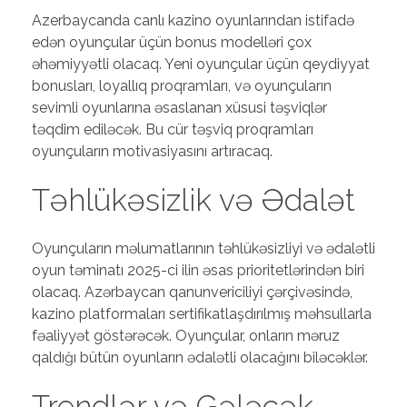
Azerbaycanda canlı kazino oyunlarından istifadə
edən oyunçular üçün bonus modelləri çox
əhəmiyyətli olacaq. Yeni oyunçular üçün qeydiyyat
bonusları, loyallıq proqramları, və oyunçuların
sevimli oyunlarına əsaslanan xüsusi təşviqlər
təqdim ediləcək. Bu cür təşviq proqramları
oyunçuların motivasiyasını artıracaq.
Təhlükəsizlik və Ədalət
Oyunçuların məlumatlarının təhlükəsizliyi və ədalətli
oyun təminatı 2025-ci ilin əsas prioritetlərindən biri
olacaq. Azərbaycan qanunvericiliyi çərçivəsində,
kazino platformaları sertifikatlaşdırılmış məhsullarla
fəaliyyət göstərəcək. Oyunçular, onların məruz
qaldığı bütün oyunların ədalətli olacağını biləcəklər.
Trendlər və Gələcək