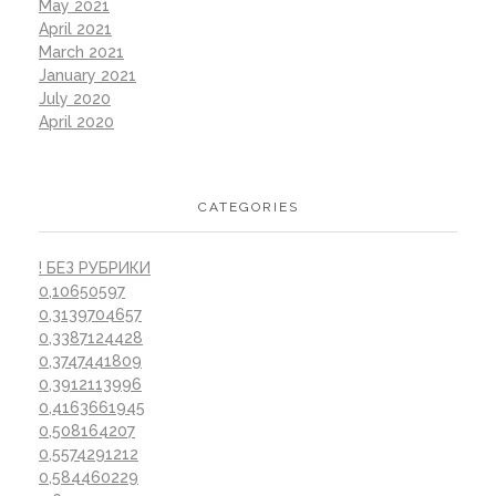
May 2021
April 2021
March 2021
January 2021
July 2020
April 2020
CATEGORIES
! БЕЗ РУБРИКИ
0,10650597
0,3139704657
0,3387124428
0,3747441809
0,3912113996
0,4163661945
0,508164207
0,5574291212
0,584460229