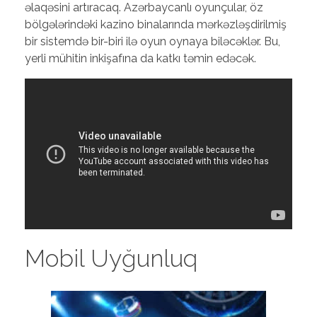
əlaqəsini artıracaq. Azərbaycanlı oyunçular, öz
bölgələrindəki kazino binalarında mərkəzləşdirilmiş
bir sistemdə bir-biri ilə oyun oynaya biləcəklər. Bu,
yerli mühitin inkişafına da katkı təmin edəcək.
Mobil Uyğunluq