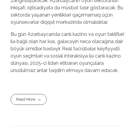
zənginləşdirəcək. Azərbaycanın oyun sektorunun
inkişafı, iqtisadiyətə də müsbət təsir göstərəcək. Bu
sektorda yaşanan yenilikləri qaçırmamaq üçün
oyunsevərlər diqqət mərkəzində olmalıdırlar.
Bu gün Azərbaycanda canlı kazino və oyun təklifləri
ilə bağlı olan hər kəs, gələcəyin necə olacağına dair
böyük ümidlər bəsləyir. Real təcrübələr, keyfiyyətli
oyun seçimləri və sosial interaksiya ilə canlı kazino
dünyası, 2025-ci ildən etibarən oyunçulara
unudulmaz anlar təqdim etməyə davam edəcək.
Read More