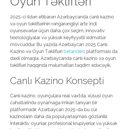
Oyun Təklifləri
2025-ci ildən etibarən Azərbaycanda canlı kazino
və oyun təkliflərinin rəngarəngliyi artır. İndi
oyunsevərlər üçün daha çox seçim, innovativ
texnologiyalar və yüksək keyfiyyətli xidmətlər
mövcuddur. Bu yazıda Azerbaycan 2025 Canlı
Kazino və Oyun Təklifləri
betanders
platforması da
daxil olmaqla, Azərbaycanda canlı kazino və oyun
təklifləri haqqında məlumatları təqdim edəcəyik.
Canlı Kazino Konsepti
Canlı kazino, oyunçulara real vaxtda, xüsusi oyun
cəhətlərində oynamağa imkan tanıyan bir
platformadır. Azərbaycan 2025-də bu cür
kazinoların daha da populyarlaşması gözlənilir.
İnteraktiv oyunlar, profesional krupiyerlər və yüksək