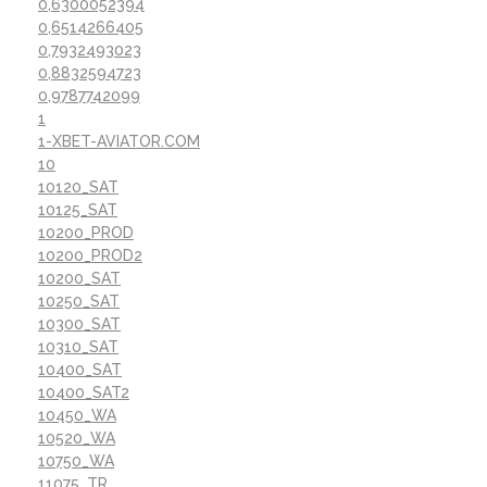
0,6300052394
0,6514266405
0,7932493023
0,8832594723
0,9787742099
1
1-XBET-AVIATOR.COM
10
10120_SAT
10125_SAT
10200_PROD
10200_PROD2
10200_SAT
10250_SAT
10300_SAT
10310_SAT
10400_SAT
10400_SAT2
10450_WA
10520_WA
10750_WA
11075_TR