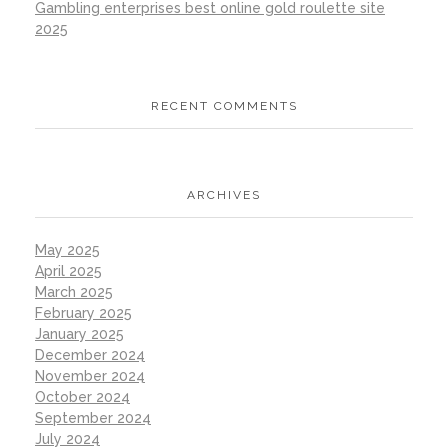
Gambling enterprises best online gold roulette site
2025
RECENT COMMENTS
ARCHIVES
May 2025
April 2025
March 2025
February 2025
January 2025
December 2024
November 2024
October 2024
September 2024
July 2024