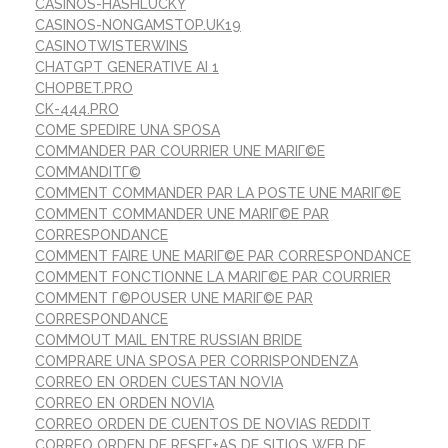
CASINOS-HASHLUCKY
CASINOS-NONGAMSTOP.UK19
CASINOTWISTERWINS
CHATGPT GENERATIVE AI 1
CHOPBET.PRO
CK-444.PRO
COME SPEDIRE UNA SPOSA
COMMANDER PAR COURRIER UNE MARIГ©E
COMMANDITГ©
COMMENT COMMANDER PAR LA POSTE UNE MARIГ©E
COMMENT COMMANDER UNE MARIГ©E PAR
CORRESPONDANCE
COMMENT FAIRE UNE MARIГ©E PAR CORRESPONDANCE
COMMENT FONCTIONNE LA MARIГ©E PAR COURRIER
COMMENT Г©POUSER UNE MARIГ©E PAR
CORRESPONDANCE
COMMOUT MAIL ENTRE RUSSIAN BRIDE
COMPRARE UNA SPOSA PER CORRISPONDENZA
CORREO EN ORDEN CUESTAN NOVIA
CORREO EN ORDEN NOVIA
CORREO ORDEN DE CUENTOS DE NOVIAS REDDIT
CORREO ORDEN DE RESEГ±AS DE SITIOS WEB DE