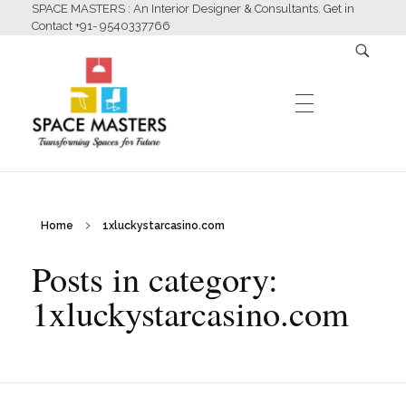
SPACE MASTERS : An Interior Designer & Consultants. Get in
Contact +91- 9540337766
HOME
Home
1xluckystarcasino.com
Space Masters
Interior Designer & Consultants
Posts in category:
ABOUT US
1xluckystarcasino.com
SERVICES