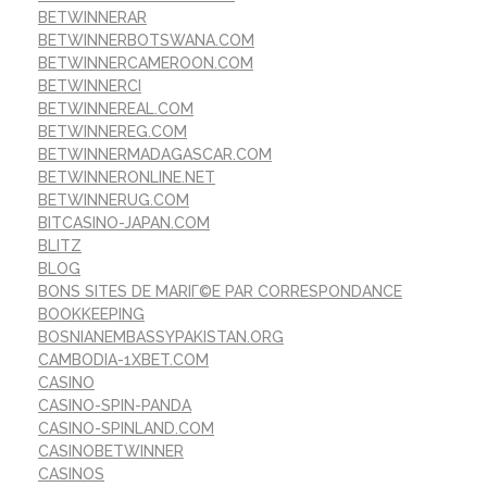
BETWINNERAR
BETWINNERBOTSWANA.COM
BETWINNERCAMEROON.COM
BETWINNERCI
BETWINNEREAL.COM
BETWINNEREG.COM
BETWINNERMADAGASCAR.COM
BETWINNERONLINE.NET
BETWINNERUG.COM
BITCASINO-JAPAN.COM
BLITZ
BLOG
BONS SITES DE MARIГ©E PAR CORRESPONDANCE
BOOKKEEPING
BOSNIANEMBASSYPAKISTAN.ORG
CAMBODIA-1XBET.COM
CASINO
CASINO-SPIN-PANDA
CASINO-SPINLAND.COM
CASINOBETWINNER
CASINOS