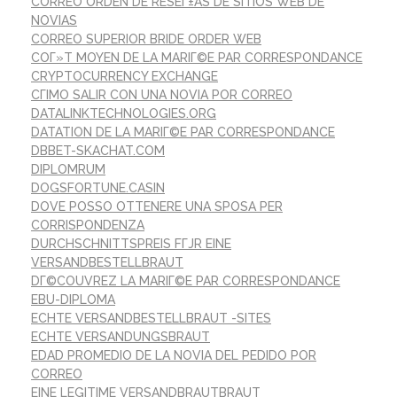
CORREO ORDEN DE RESEГ±AS DE SITIOS WEB DE
NOVIAS
CORREO SUPERIOR BRIDE ORDER WEB
COГ»T MOYEN DE LA MARIГ©E PAR CORRESPONDANCE
CRYPTOCURRENCY EXCHANGE
CГІMO SALIR CON UNA NOVIA POR CORREO
DATALINKTECHNOLOGIES.ORG
DATATION DE LA MARIГ©E PAR CORRESPONDANCE
DBBET-SKACHAT.COM
DIPLOMRUM
DOGSFORTUNE.CASIN
DOVE POSSO OTTENERE UNA SPOSA PER
CORRISPONDENZA
DURCHSCHNITTSPREIS FГЈR EINE
VERSANDBESTELLBRAUT
DГ©COUVREZ LA MARIГ©E PAR CORRESPONDANCE
EBU-DIPLOMA
ECHTE VERSANDBESTELLBRAUT -SITES
ECHTE VERSANDUNGSBRAUT
EDAD PROMEDIO DE LA NOVIA DEL PEDIDO POR
CORREO
EINE LEGITIME VERSANDBRAUTBRAUT