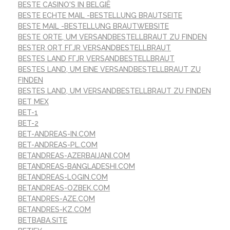
BESTE CASINO'S IN BELGIË
BESTE ECHTE MAIL -BESTELLUNG BRAUTSEITE
BESTE MAIL -BESTELLUNG BRAUTWEBSITE
BESTE ORTE, UM VERSANDBESTELLBRAUT ZU FINDEN
BESTER ORT FГЈR VERSANDBESTELLBRAUT
BESTES LAND FГЈR VERSANDBESTELLBRAUT
BESTES LAND, UM EINE VERSANDBESTELLBRAUT ZU
FINDEN
BESTES LAND, UM VERSANDBESTELLBRAUT ZU FINDEN
BET MEX
BET-1
BET-2
BET-ANDREAS-IN.COM
BET-ANDREAS-PL.COM
BETANDREAS-AZERBAIJANI.COM
BETANDREAS-BANGLADESHI.COM
BETANDREAS-LOGIN.COM
BETANDREAS-OZBEK.COM
BETANDRES-AZE.COM
BETANDRES-KZ.COM
BETBABA.SITE