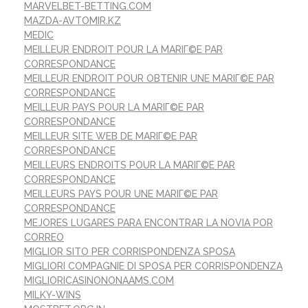
MARVELBET-BETTING.COM
MAZDA-AVTOMIR.KZ
MEDIC
MEILLEUR ENDROIT POUR LA MARIГ©E PAR
CORRESPONDANCE
MEILLEUR ENDROIT POUR OBTENIR UNE MARIГ©E PAR
CORRESPONDANCE
MEILLEUR PAYS POUR LA MARIГ©E PAR
CORRESPONDANCE
MEILLEUR SITE WEB DE MARIГ©E PAR
CORRESPONDANCE
MEILLEURS ENDROITS POUR LA MARIГ©E PAR
CORRESPONDANCE
MEILLEURS PAYS POUR UNE MARIГ©E PAR
CORRESPONDANCE
MEJORES LUGARES PARA ENCONTRAR LA NOVIA POR
CORREO
MIGLIOR SITO PER CORRISPONDENZA SPOSA
MIGLIORI COMPAGNIE DI SPOSA PER CORRISPONDENZA
MIGLIORICASINONONAAMS.COM
MILKY-WINS