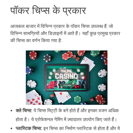
पॉकर चिप्स के प्रकार
आजकल बाजार में विभिन्न प्रकार के पॉकर चिप्स उपलब्ध हैं, जो
विभिन्न सामग्रियों और डिज़ाइनों में आते हैं। यहाँ कुछ प्रमुख प्रकार
की चिप्स का वर्णन किया गया है:
क्ले चिप्स:
ये चिप्स मिट्टी के बने होते हैं और इनका वजन अधिक
होता है। ये प्रोफेशनल गेमिंग में ज़्यादातर उपयोग किए जाते हैं।
प्लास्टिक चिप्स:
इन चिप्स का निर्माण प्लास्टिक से होता है और ये