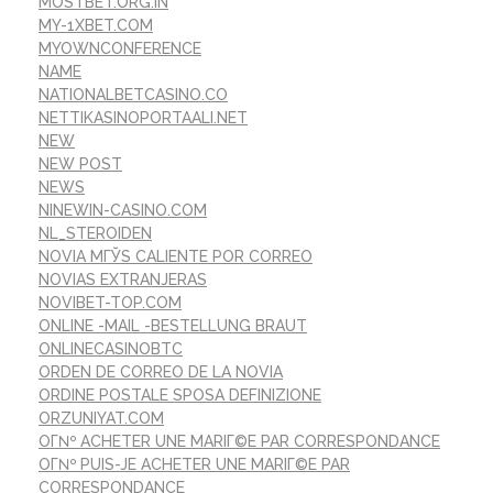
MOSTBET.ORG.IN
MY-1XBET.COM
MYOWNCONFERENCE
NAME
NATIONALBETCASINO.CO
NETTIKASINOPORTAALI.NET
NEW
NEW POST
NEWS
NINEWIN-CASINO.COM
NL_STEROIDEN
NOVIA MГЎS CALIENTE POR CORREO
NOVIAS EXTRANJERAS
NOVIBET-TOP.COM
ONLINE -MAIL -BESTELLUNG BRAUT
ONLINECASINOBTC
ORDEN DE CORREO DE LA NOVIA
ORDINE POSTALE SPOSA DEFINIZIONE
ORZUNIYAT.COM
OГ№ ACHETER UNE MARIГ©E PAR CORRESPONDANCE
OГ№ PUIS-JE ACHETER UNE MARIГ©E PAR
CORRESPONDANCE