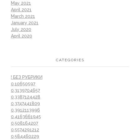
May 2021
April 2021
March 2021
January 2021
July 2020
April 2020
CATEGORIES
! БЕЗ РУБРИКИ
0,10650597
0,3139704657
0,3387124428
0,3747441809
0,3912113996
0,4163661945
0,508164207
0,5574291212
0,584460229