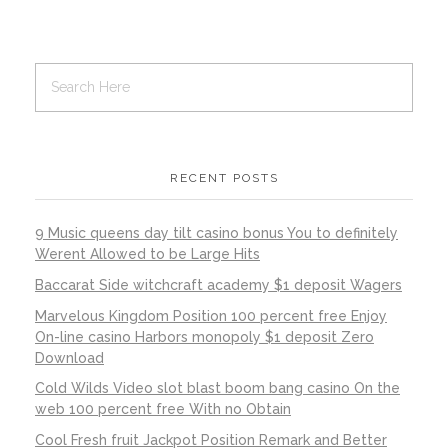
RECENT POSTS
9 Music queens day tilt casino bonus You to definitely
Werent Allowed to be Large Hits
Baccarat Side witchcraft academy $1 deposit Wagers
Marvelous Kingdom Position 100 percent free Enjoy
On-line casino Harbors monopoly $1 deposit Zero
Download
Cold Wilds Video slot blast boom bang casino On the
web 100 percent free With no Obtain
Cool Fresh fruit Jackpot Position Remark and Better