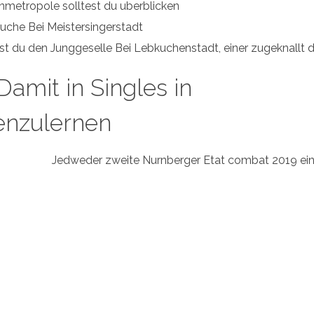
nmetropole solltest du uberblicken
suche Bei Meistersingerstadt
est du den Junggeselle Bei Lebkuchenstadt, einer zugeknallt d
Damit in Singles in
enzulernen
Jedweder zweite Nurnberger Etat combat 2019 ein