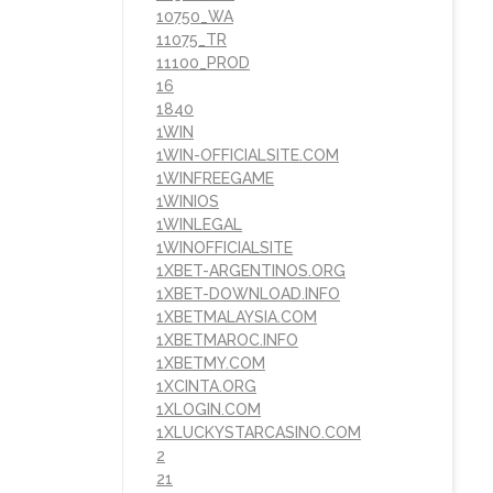
10750_WA
11075_TR
11100_PROD
16
1840
1WIN
1WIN-OFFICIALSITE.COM
1WINFREEGAME
1WINIOS
1WINLEGAL
1WINOFFICIALSITE
1XBET-ARGENTINOS.ORG
1XBET-DOWNLOAD.INFO
1XBETMALAYSIA.COM
1XBETMAROC.INFO
1XBETMY.COM
1XCINTA.ORG
1XLOGIN.COM
1XLUCKYSTARCASINO.COM
2
21