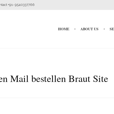
ontact +91- 9540337766
HOME
ABOUT US
S
en Mail bestellen Braut Site