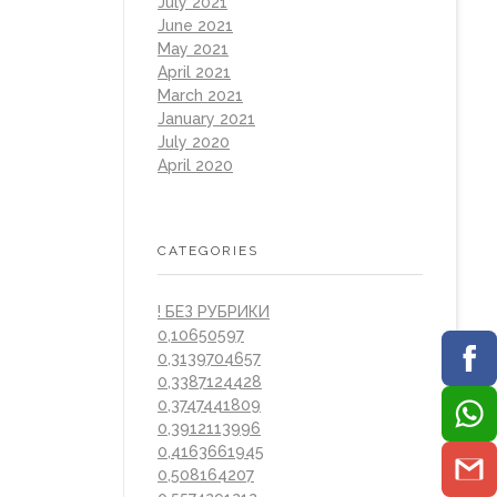
July 2021
June 2021
May 2021
April 2021
March 2021
January 2021
July 2020
April 2020
CATEGORIES
! БЕЗ РУБРИКИ
0,10650597
0,3139704657
0,3387124428
0,3747441809
0,3912113996
0,4163661945
0,508164207