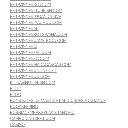
BETWINNER-SG.COM
BETWINNER-TURKISH.COM
BETWINNER-UGANDA.LIVE
BETWINNER-YAZHOU.COM
BETWINNERAR
BETWINNERBOTSWANA.COM
BETWINNERCAMEROON.COM
BETWINNERCI
BETWINNEREAL.COM
BETWINNEREG.COM
BETWINNERMADAGASCAR.COM
BETWINNERONLINE.NET
BETWINNERUG.COM
BITCASINO-JAPAN.COM
BLITZ
BLOG
BONS SITES DE MARIГ©E PAR CORRESPONDANCE
BOOKKEEPING
BOSNIANEMBASSYPAKISTAN.ORG
CAMBODIA-1XBET.COM
CASINO