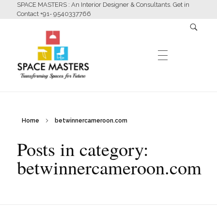
SPACE MASTERS : An Interior Designer & Consultants. Get in
Contact +91- 9540337766
HOME
Home
betwinnercameroon.com
Space Masters
Interior Designer & Consultants
Posts in category:
ABOUT US
betwinnercameroon.com
SERVICES