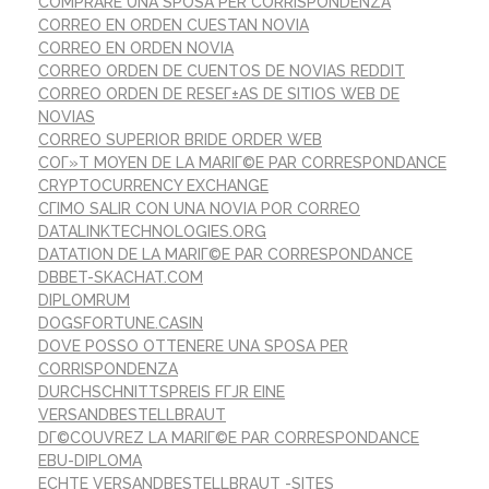
COMPRARE UNA SPOSA PER CORRISPONDENZA
CORREO EN ORDEN CUESTAN NOVIA
CORREO EN ORDEN NOVIA
CORREO ORDEN DE CUENTOS DE NOVIAS REDDIT
CORREO ORDEN DE RESEГ±AS DE SITIOS WEB DE
NOVIAS
CORREO SUPERIOR BRIDE ORDER WEB
COГ»T MOYEN DE LA MARIГ©E PAR CORRESPONDANCE
CRYPTOCURRENCY EXCHANGE
CГІMO SALIR CON UNA NOVIA POR CORREO
DATALINKTECHNOLOGIES.ORG
DATATION DE LA MARIГ©E PAR CORRESPONDANCE
DBBET-SKACHAT.COM
DIPLOMRUM
DOGSFORTUNE.CASIN
DOVE POSSO OTTENERE UNA SPOSA PER
CORRISPONDENZA
DURCHSCHNITTSPREIS FГЈR EINE
VERSANDBESTELLBRAUT
DГ©COUVREZ LA MARIГ©E PAR CORRESPONDANCE
EBU-DIPLOMA
ECHTE VERSANDBESTELLBRAUT -SITES