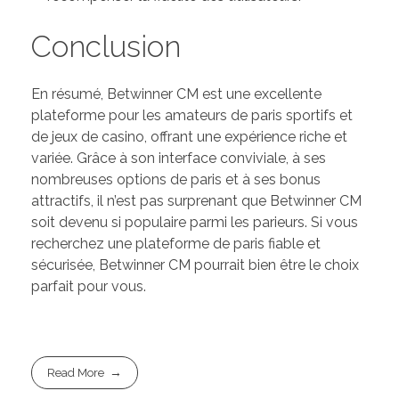
Conclusion
En résumé, Betwinner CM est une excellente
plateforme pour les amateurs de paris sportifs et
de jeux de casino, offrant une expérience riche et
variée. Grâce à son interface conviviale, à ses
nombreuses options de paris et à ses bonus
attractifs, il n’est pas surprenant que Betwinner CM
soit devenu si populaire parmi les parieurs. Si vous
recherchez une plateforme de paris fiable et
sécurisée, Betwinner CM pourrait bien être le choix
parfait pour vous.
Read More