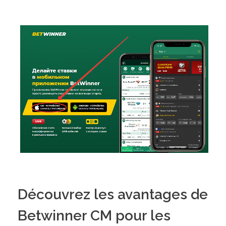
PORTFOLIO
DESIGN CONSULTANCY
TURNKEY SERVICES
CONTACT US
.
Découvrez les avantages de
Betwinner CM pour les