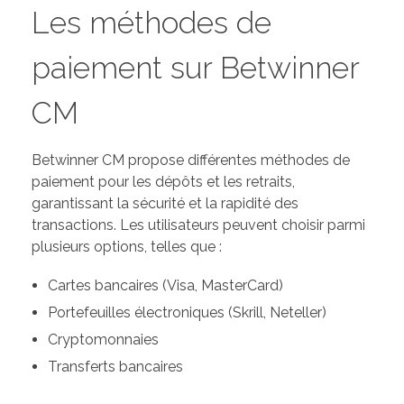
Les méthodes de
paiement sur Betwinner
CM
Betwinner CM propose différentes méthodes de
paiement pour les dépôts et les retraits,
garantissant la sécurité et la rapidité des
transactions. Les utilisateurs peuvent choisir parmi
plusieurs options, telles que :
Cartes bancaires (Visa, MasterCard)
Portefeuilles électroniques (Skrill, Neteller)
Cryptomonnaies
Transferts bancaires