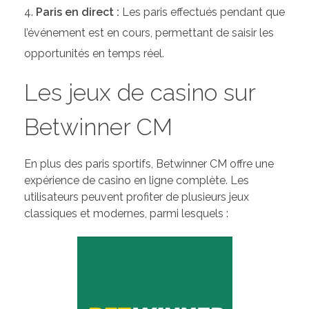
Paris en direct :
Les paris effectués pendant que
l’événement est en cours, permettant de saisir les
opportunités en temps réel.
Les jeux de casino sur
Betwinner CM
En plus des paris sportifs, Betwinner CM offre une
expérience de casino en ligne complète. Les
utilisateurs peuvent profiter de plusieurs jeux
classiques et modernes, parmi lesquels :