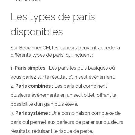
Les types de paris
disponibles
Sur Betwinner CM, les parieurs peuvent accéder à
différents types de paris, qui incluent :
Paris simples :
Les paris les plus basiques où
vous pariez sur le résultat d’un seul événement.
Paris combinés :
Les paris qui combinent
plusieurs événements en un seul billet, offrant la
possibilité d’un gain plus élevé.
Paris système :
Une combinaison complexe de
paris qui permet aux parieurs de parier sur plusieurs
résultats, réduisant le risque de perte.