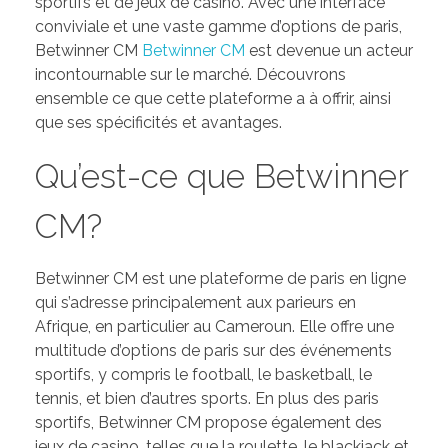
sportifs et de jeux de casino. Avec une interface
conviviale et une vaste gamme d’options de paris,
Betwinner CM
Betwinner CM
est devenue un acteur
incontournable sur le marché. Découvrons
ensemble ce que cette plateforme a à offrir, ainsi
que ses spécificités et avantages.
Qu’est-ce que Betwinner
CM?
Betwinner CM est une plateforme de paris en ligne
qui s’adresse principalement aux parieurs en
Afrique, en particulier au Cameroun. Elle offre une
multitude d’options de paris sur des événements
sportifs, y compris le football, le basketball, le
tennis, et bien d’autres sports. En plus des paris
sportifs, Betwinner CM propose également des
jeux de casino, telles que la roulette, le blackjack et