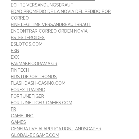
ECHTE VERSANDUNGSBRAUT
EDAD PROMEDIO DE LA NOVIA DEL PEDIDO POR
CORREO
EINE LEGITIME VERSANDBRAUTBRAUT
ENCONTRAR CORREO ORDEN NOVIA
ES_ESTEROIDES
ESLOTOS.COM
EXN
EXX
FARMAKEIOORAMA.GR
FINTECH
FIRSTDEPOSITBONUS
FLASHDASH-CASINO.COM
FOREX TRADING
FORTUNETIGER
FORTUNETIGER-GAMES.COM
FR
GAMBLING
GAMES
GENERATIVE AI APPLICATION LANDSCAPE 1
GLOBAL-BCGAME.COM