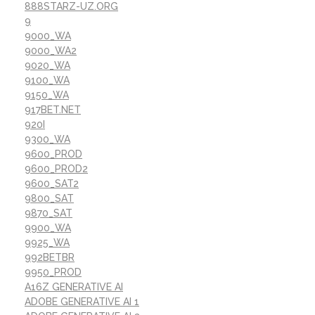
888STARZ-UZ.ORG
9
9000_WA
9000_WA2
9020_WA
9100_WA
9150_WA
917BET.NET
920I
9300_WA
9600_PROD
9600_PROD2
9600_SAT2
9800_SAT
9870_SAT
9900_WA
9925_WA
992BETBR
9950_PROD
A16Z GENERATIVE AI
ADOBE GENERATIVE AI 1