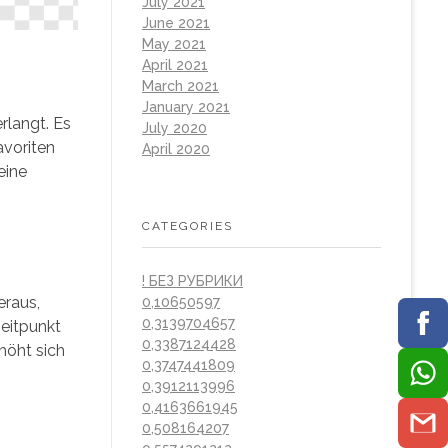
July 2021
June 2021
May 2021
April 2021
March 2021
January 2021
rlangt. Es
July 2020
avoriten
April 2020
eine
CATEGORIES
! БЕЗ РУБРИКИ
eraus,
0,10650597
0,3139704657
Zeitpunkt
0,3387124428
höht sich
0,3747441809
0,3912113996
0,4163661945
0,508164207