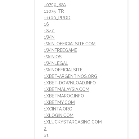
10750_WA
11075_TR
11100_PROD
16
1840
1WIN
1WIN-OFFICIALSITE.COM
1WINFREEGAME
1WINIOS
1WINLEGAL
1WINOFFICIALSITE
1XBET-ARGENTINOS.ORG
1XBET-DOWNLOAD.INFO
1XBETMALAYSIA.COM
1XBETMAROC.INFO
1XBETMY.COM
1XCINTA.ORG
1XLOGIN.COM
1XLUCKYSTARCASINO.COM
2
21