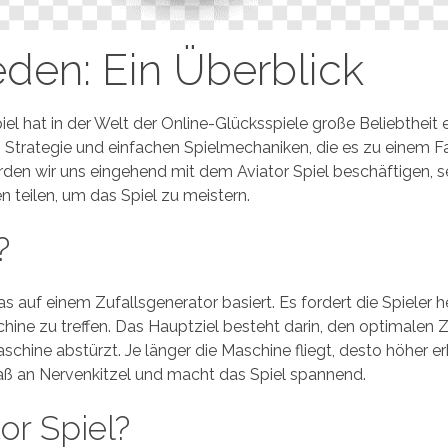
ueden: Ein Überblick
iel hat in der Welt der Online-Glücksspiele große Beliebtheit e
 Strategie und einfachen Spielmechaniken, die es zu einem F
erden wir uns eingehend mit dem Aviator Spiel beschäftigen, s
 teilen, um das Spiel zu meistern.
?
as auf einem Zufallsgenerator basiert. Es fordert die Spieler h
hine zu treffen. Das Hauptziel besteht darin, den optimalen 
chine abstürzt. Je länger die Maschine fliegt, desto höher er
Maß an Nervenkitzel und macht das Spiel spannend.
or Spiel?