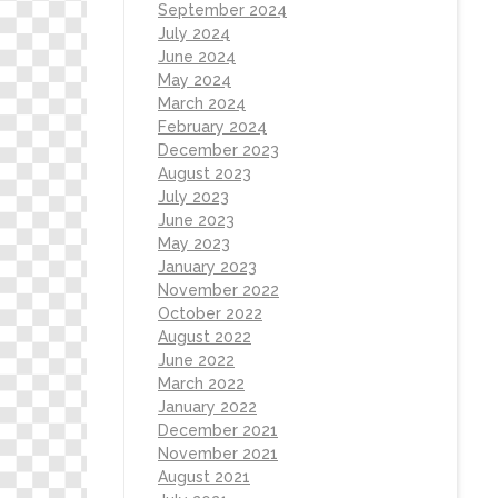
September 2024
July 2024
June 2024
May 2024
March 2024
February 2024
December 2023
August 2023
July 2023
June 2023
May 2023
January 2023
November 2022
October 2022
August 2022
June 2022
March 2022
January 2022
December 2021
November 2021
August 2021