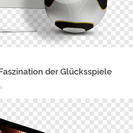
 Faszination der Glücksspiele
li