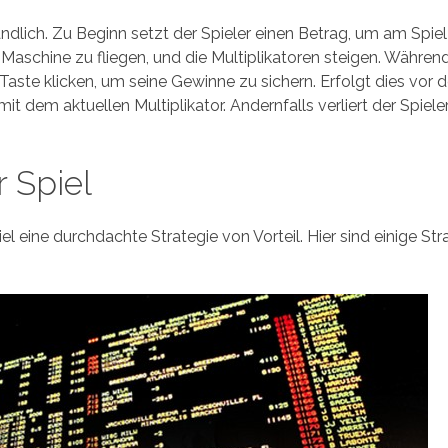
ändlich. Zu Beginn setzt der Spieler einen Betrag, um am Spiel
 Maschine zu fliegen, und die Multiplikatoren steigen. Währen
“-Taste klicken, um seine Gewinne zu sichern. Erfolgt dies vor
mit dem aktuellen Multiplikator. Andernfalls verliert der Spiele
r Spiel
l eine durchdachte Strategie von Vorteil. Hier sind einige Str