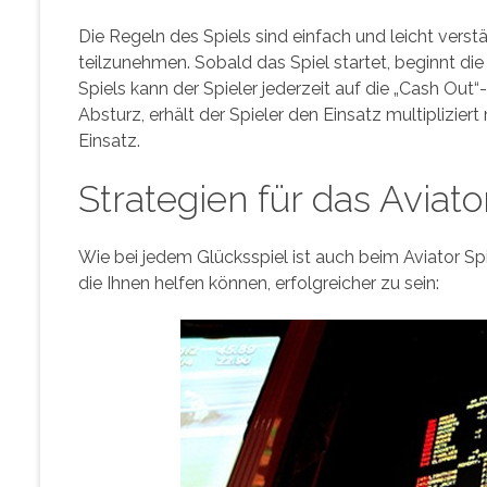
Die Regeln des Spiels sind einfach und leicht verst
teilzunehmen. Sobald das Spiel startet, beginnt die
Spiels kann der Spieler jederzeit auf die „Cash Out
Absturz, erhält der Spieler den Einsatz multipliziert 
Einsatz.
Strategien für das Aviato
Wie bei jedem Glücksspiel ist auch beim Aviator Spie
die Ihnen helfen können, erfolgreicher zu sein: