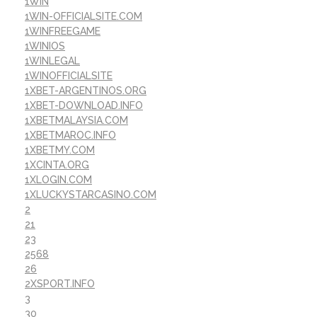
1WIN
1WIN-OFFICIALSITE.COM
1WINFREEGAME
1WINIOS
1WINLEGAL
1WINOFFICIALSITE
1XBET-ARGENTINOS.ORG
1XBET-DOWNLOAD.INFO
1XBETMALAYSIA.COM
1XBETMAROC.INFO
1XBETMY.COM
1XCINTA.ORG
1XLOGIN.COM
1XLUCKYSTARCASINO.COM
2
21
23
2568
26
2XSPORT.INFO
3
30