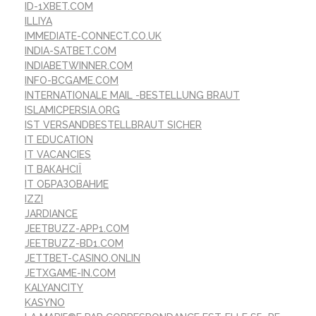
ID-1XBET.COM
ILLIYA
IMMEDIATE-CONNECT.CO.UK
INDIA-SATBET.COM
INDIABETWINNER.COM
INFO-BCGAME.COM
INTERNATIONALE MAIL -BESTELLUNG BRAUT
ISLAMICPERSIA.ORG
IST VERSANDBESTELLBRAUT SICHER
IT EDUCATION
IT VACANCIES
IT ВАКАНСІЇ
IT ОБРАЗОВАНИЕ
IZZI
JARDIANCE
JEETBUZZ-APP1.COM
JEETBUZZ-BD1.COM
JETTBET-CASINO.ONLIN
JETXGAME-IN.COM
KALYANCITY
KASYNO