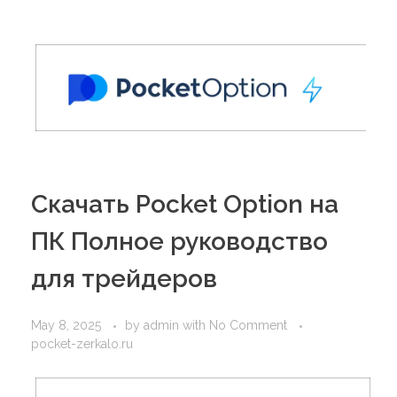
PORTFOLIO
DESIGN CONSULTANCY
TURNKEY SERVICES
CONTACT US
.
Скачать Pocket Option на
ПК Полное руководство
для трейдеров
May 8, 2025
by
admin
with
No Comment
pocket-zerkalo.ru