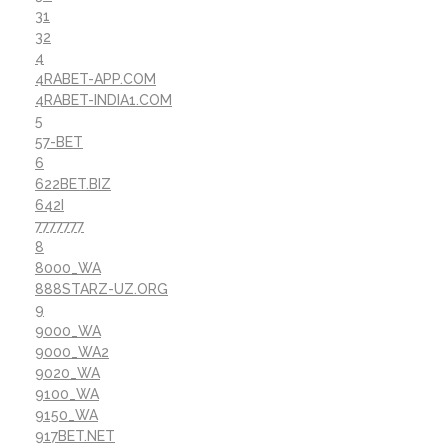
31
32
4
4RABET-APP.COM
4RABET-INDIA1.COM
5
57-BET
6
622BET.BIZ
642I
7777777
8
8000_WA
888STARZ-UZ.ORG
9
9000_WA
9000_WA2
9020_WA
9100_WA
9150_WA
917BET.NET