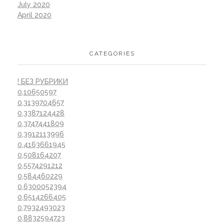
July 2020
April 2020
CATEGORIES
! БЕЗ РУБРИКИ
0,10650597
0,3139704657
0,3387124428
0,3747441809
0,3912113996
0,4163661945
0,508164207
0,5574291212
0,584460229
0,6300052394
0,6514266405
0,7932493023
0,8832594723