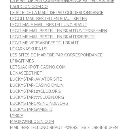
LA MARIГ©E PAR CORRESPONDANCE EST-ELLE SГ»RE
LAOPCION.COM.CO
LE SITE DE LA MARIГ©E PAR CORRESPONDANCE
LEGGIT MAIL BESTELLEN BRAUTSEITEN
LEGITIMALE MAIL -BESTELLUNG BRAUT
LEGITIME MAIL BESTELLEN BRAUTUNTERNEHMEN
LEGITIME MAIL BESTELLEN BRAUTWEBSITE
LEGITIME VERSANDBESTELLBRAUT
LEKARNASKUPAJ.SI
LES SITES DE MARIГ©E PAR CORRESPONDANCE
LГ©GITIMES
LETSJACKPOT-CASINO.COM
LONASEBET.NET
LUCKYSTAR-AVIATOR.SITE
LUCKYSTAR-CASINO.ONLIN
LUCKYSTAR123CLUB.ORG
LUCKYSTAR777CLUBIN.ORG
LUCKYSTARCASINOINDIA.ORG
LUCKYSTARGAMES.ID
LYRICA
MAGICWINLOGIN.COM
MAIL -BESTELLUNG BRAUT -WEBSITES ?ГЈBERPRГЈFEN