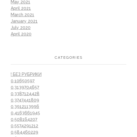
May 2021
April 2021
March 2021
January 2021
July 2020
April 2020
CATEGORIES
! БЕЗ РУБРИКИ
0,10650597
0,3139704657
0,3387124428
0,3747441809
0,3912113996
0,4163661945
0,508164207
0,5574291212
0,584460229