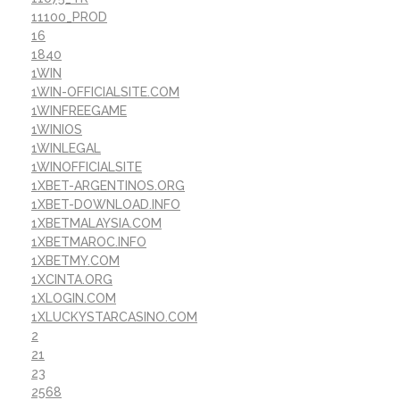
11100_PROD
16
1840
1WIN
1WIN-OFFICIALSITE.COM
1WINFREEGAME
1WINIOS
1WINLEGAL
1WINOFFICIALSITE
1XBET-ARGENTINOS.ORG
1XBET-DOWNLOAD.INFO
1XBETMALAYSIA.COM
1XBETMAROC.INFO
1XBETMY.COM
1XCINTA.ORG
1XLOGIN.COM
1XLUCKYSTARCASINO.COM
2
21
23
2568