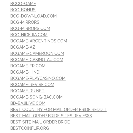
BCCO-GAME
BCG-BONUS
BCG-DOWNLOAD.COM
BCG-MIRRORS
BCG-MIRRORS.COM
BCG-NIGERIA.COM
BCGAME-ARGENTINOS.COM
BCGAME-AZ
BCGAME-CAMEROON.COM
BCGAME-CASINO-AU.COM
BCGAME-FR.COM
BCGAME-HINDI
BCGAME-PLAYCASINO.COM
BCGAME-REVISE.COM
BCGAME-RU.NET
BCGAME-SONG-BAC.COM
BD-BAJILIVE.COM
BEST COUNTRY FOR MAIL ORDER BRIDE REDDIT
BEST MAIL ORDER BRIDE SITES REVIEWS
BEST SITE MAIL ORDER BRIDE
BESTCOINFLIP.ORG