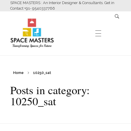
SPACE MASTERS : An Interior Designer & Consultants. Get in
Contact +91- 9540337766
HOME
Home
10250_sat
Space Masters
Interior Designer & Consultants
Posts in category:
ABOUT US
10250_sat
SERVICES