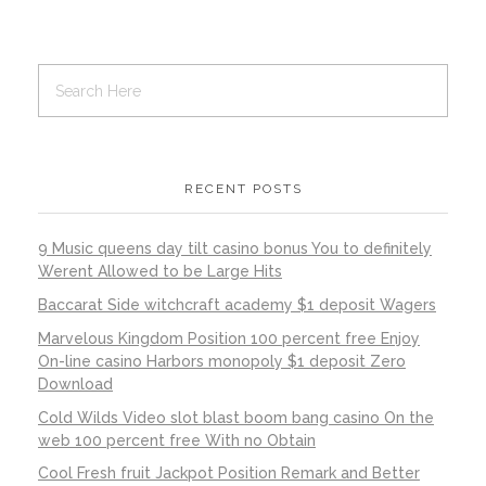
RECENT POSTS
9 Music queens day tilt casino bonus You to definitely
Werent Allowed to be Large Hits
Baccarat Side witchcraft academy $1 deposit Wagers
Marvelous Kingdom Position 100 percent free Enjoy
On-line casino Harbors monopoly $1 deposit Zero
Download
Cold Wilds Video slot blast boom bang casino On the
web 100 percent free With no Obtain
Cool Fresh fruit Jackpot Position Remark and Better