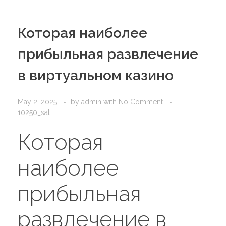
PORTFOLIO
DESIGN CONSULTANCY
Которая наиболее
TURNKEY SERVICES
прибыльная развлечение
CONTACT US
в виртуальном казино
.
May 2, 2025
by
admin
with
No Comment
10250_sat
Которая
наиболее
прибыльная
развлечение в