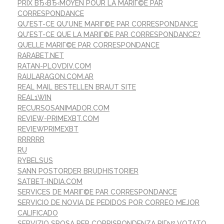
PRIX ВЂ‹ВЂ‹MOYEN POUR LA MARIГ©E PAR
CORRESPONDANCE
QU'EST-CE QU'UNE MARIГ©E PAR CORRESPONDANCE
QU'EST-CE QUE LA MARIГ©E PAR CORRESPONDANCE?
QUELLE MARIГ©E PAR CORRESPONDANCE
RARABET.NET
RATAN-PLOVDIV.COM
RAULARAGON.COM.AR
REAL MAIL BESTELLEN BRAUT SITE
REAL1WIN
RECURSOSANIMADOR.COM
REVIEW-PRIMEXBT.COM
REVIEWPRIMEXBT
RRRRRR
RU
RYBELSUS
SANN POSTORDER BRUDHISTORIER
SATBET-INDIA.COM
SERVICES DE MARIГ©E PAR CORRESPONDANCE
SERVICIO DE NOVIA DE PEDIDOS POR CORREO MEJOR
CALIFICADO
SERVIZIO SPOSA PER CORRISPONDENZA PIГ№ VOTATO