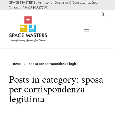
SPACE MASTERS : An Interior Designer & Consultants. Get in
Contact +91- 9540337766
HOME
Home
sposa per corrispondenza legit...
Space Masters
Interior Designer & Consultants
Posts in category: sposa
ABOUT US
per corrispondenza
legittima
SERVICES