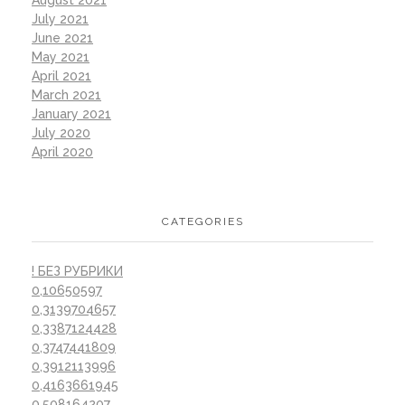
August 2021
July 2021
June 2021
May 2021
April 2021
March 2021
January 2021
July 2020
April 2020
CATEGORIES
! БЕЗ РУБРИКИ
0,10650597
0,3139704657
0,3387124428
0,3747441809
0,3912113996
0,4163661945
0,508164207