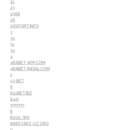
21
23
2568
26
2XSPORT.INFO
3
30
31
32
4
4RABET-APP.COM
4RABET-INDIA1.COM
5
57-BET
6
622BET.BIZ
642I
7777777
8
8000_WA
888STARZ-UZ.ORG
9