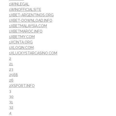
1WINLEGAL
1WINOFFICIALSITE
1XBET-ARGENTINOS.ORG
1XBET-DOWNLOAD.INFO
1XBETMALAYSIA.COM
1XBETMAROC.INFO
1XBETMY.COM
1XCINTA.ORG
1XLOGIN.COM
1XLUCKYSTARCASINO.COM
2
21
23
2568
26
2XSPORT.INFO
3
30
31
32
4