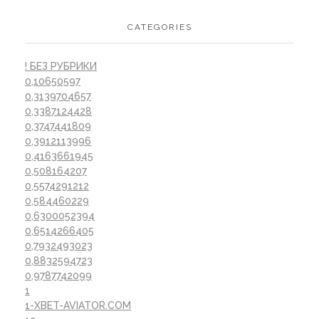
CATEGORIES
! БЕЗ РУБРИКИ
0,10650597
0,3139704657
0,3387124428
0,3747441809
0,3912113996
0,4163661945
0,508164207
0,5574291212
0,584460229
0,6300052394
0,6514266405
0,7932493023
0,8832594723
0,9787742099
1
1-XBET-AVIATOR.COM