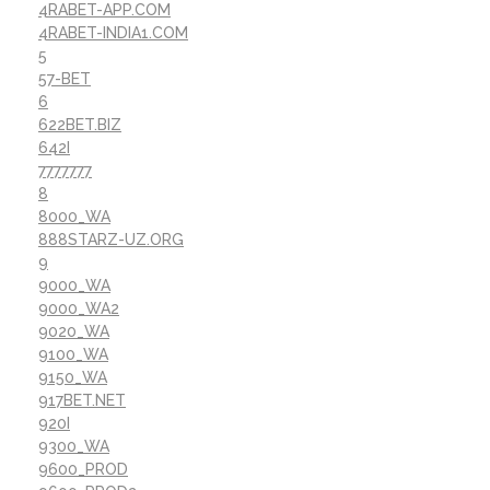
4RABET-APP.COM
4RABET-INDIA1.COM
5
57-BET
6
622BET.BIZ
642I
7777777
8
8000_WA
888STARZ-UZ.ORG
9
9000_WA
9000_WA2
9020_WA
9100_WA
9150_WA
917BET.NET
920I
9300_WA
9600_PROD