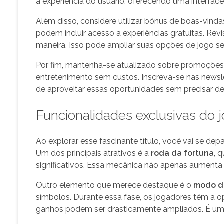
a experiência do usuário, oferecendo uma interface
Além disso, considere utilizar bônus de boas-vin
podem incluir acesso a experiências gratuitas. Re
maneira. Isso pode ampliar suas opções de jogo
Por fim, mantenha-se atualizado sobre promoções
entretenimento sem custos. Inscreva-se nas newsl
de aproveitar essas oportunidades sem precisar d
Funcionalidades exclusivas do 
Ao explorar esse fascinante título, você vai se d
Um dos principais atrativos é a
roda da fortuna
, 
significativos. Essa mecânica não apenas aument
Outro elemento que merece destaque é o
modo d
símbolos. Durante essa fase, os jogadores têm a o
ganhos podem ser drasticamente ampliados. É um 