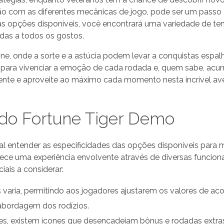
zação com as diferentes mecânicas de jogo, pode ser um passo
as opções disponíveis, você encontrará uma variedade de te
das a todos os gostos.
ne, onde a sorte e a astúcia podem levar a conquistas espal
 para vivenciar a emoção de cada rodada e, quem sabe, acu
à frente e aproveite ao máximo cada momento nesta incrível av
 do Fortune Tiger Demo
al entender as especificidades das opções disponíveis para 
rece uma experiência envolvente através de diversas funcion
ais a considerar:
varia, permitindo aos jogadores ajustarem os valores de a
a abordagem dos rodízios.
s, existem ícones que desencadeiam bônus e rodadas extras