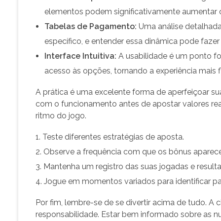
elementos podem significativamente aumentar o 
Tabelas de Pagamento:
Uma análise detalhada
específico, e entender essa dinâmica pode fazer 
Interface Intuitiva:
A usabilidade é um ponto fort
acesso às opções, tornando a experiência mais fl
A prática é uma excelente forma de aperfeiçoar sua
com o funcionamento antes de apostar valores reai
ritmo do jogo.
Teste diferentes estratégias de aposta.
Observe a frequência com que os bônus aparec
Mantenha um registro das suas jogadas e result
Jogue em momentos variados para identificar p
Por fim, lembre-se de se divertir acima de tudo. A 
responsabilidade. Estar bem informado sobre as nu