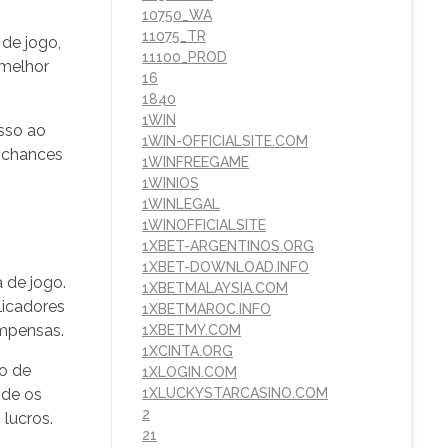
10750_WA
11075_TR
de jogo,
11100_PROD
 melhor
16
1840
1WIN
sso ao
1WIN-OFFICIALSITE.COM
s chances
1WINFREEGAME
1WINIOS
1WINLEGAL
1WINOFFICIALSITE
1XBET-ARGENTINOS.ORG
1XBET-DOWNLOAD.INFO
 de jogo.
1XBETMALAYSIA.COM
licadores
1XBETMAROC.INFO
mpensas.
1XBETMY.COM
1XCINTA.ORG
o de
1XLOGIN.COM
1XLUCKYSTARCASINO.COM
nde os
2
lucros.
21