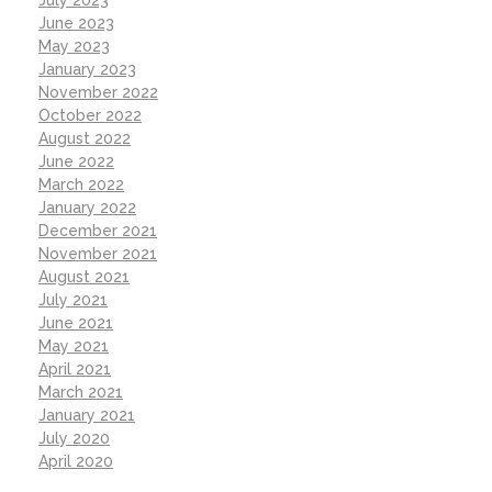
June 2023
May 2023
January 2023
November 2022
October 2022
August 2022
June 2022
March 2022
January 2022
December 2021
November 2021
August 2021
July 2021
June 2021
May 2021
April 2021
March 2021
January 2021
July 2020
April 2020