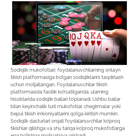
Sodiqlik mukofotlari, foydalanuvchilarning onlayn
tikish platformasiga bo’lgan sodiqliklarini taqdirlash
uchun mo’ljallangan. Foydalanuvchilar tikish
platformasida faollik ko’rsatilganda, ularning
hisoblarida sodiqlik ballari to’planadi. Ushbu ballar
bilan keyinchalik turli mukofotlar, chegirmalar yoki
bepul tikish imkoniyatlarini qo’lga kiritish mumkin.
Sodiqlik dasturlari orqali foydalanuvchilar ko’proq
tikishlar qilishga va shu tariqa ko’proq mukofotlarga
ega bo’lishga motivatsiya olishadi.