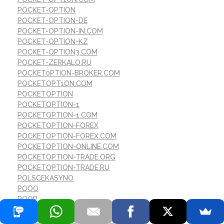
POCKET-OPTION
POCKET-OPTION-DE
POCKET-OPTION-IN.COM
POCKET-OPTION-KZ
POCKET-OPTION3.COM
POCKET-ZERKALO.RU
POCKET0PTION-BROKER.COM
POCKETOPT1ON.COM
POCKETOPTION
POCKETOPTION-1
POCKETOPTION-1.COM
POCKETOPTION-FOREX
POCKETOPTION-FOREX.COM
POCKETOPTION-ONLINE.COM
POCKETOPTION-TRADE.ORG
POCKETOPTION-TRADE.RU
POLSCEKASYNO
POOO
POOP
POST
POSTA SU ORDINAZIONE SPOSA