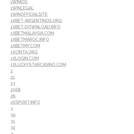
1WINIOS
1WINLEGAL
1WINOFFICIALSITE
1XBET-ARGENTINOS.ORG
1XBET-DOWNLOAD.INFO
1XBETMALAYSIA.COM
1XBETMAROC.INFO
1XBETMY.COM
1XCINTA.ORG
1XLOGIN.COM
1XLUCKYSTARCASINO.COM
2
21
23
2568
26
2XSPORT.INFO
3
30
31
32
4