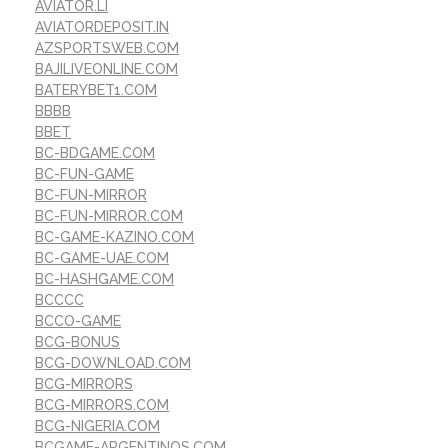
AVIATOR.LI
AVIATORDEPOSIT.IN
AZSPORTSWEB.COM
BAJILIVEONLINE.COM
BATERYBET1.COM
BBBB
BBET
BC-BDGAME.COM
BC-FUN-GAME
BC-FUN-MIRROR
BC-FUN-MIRROR.COM
BC-GAME-KAZINO.COM
BC-GAME-UAE.COM
BC-HASHGAME.COM
BCCCC
BCCO-GAME
BCG-BONUS
BCG-DOWNLOAD.COM
BCG-MIRRORS
BCG-MIRRORS.COM
BCG-NIGERIA.COM
BCGAME-ARGENTINOS.COM