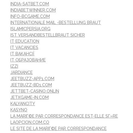
INDIA-SATBET.COM
INDIABETWINNER.COM
INFO-BCGAME.COM
INTERNATIONALE MAIL -BESTELLUNG BRAUT
ISLAMICPERSIA.ORG
IST VERSANDBESTELLBRAUT SICHER
IT EDUCATION
IT VACANCIES
IT ВАКАНСІЇ
IT ОБРАЗОВАНИЕ
IZZI
JARDIANCE
JEETBUZZ-APP1.COM
JEETBUZZ-BD1.COM
JETTBET-CASINO.ONLIN
JETXGAME-IN.COM
KALYANCITY
KASYNO
LA MARIГ©E PAR CORRESPONDANCE EST-ELLE SГ»RE
LAOPCION.COM.CO
LE SITE DE LA MARIГ©E PAR CORRESPONDANCE