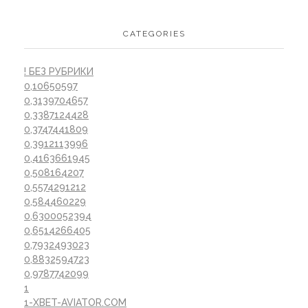
CATEGORIES
! БЕЗ РУБРИКИ
0,10650597
0,3139704657
0,3387124428
0,3747441809
0,3912113996
0,4163661945
0,508164207
0,5574291212
0,584460229
0,6300052394
0,6514266405
0,7932493023
0,8832594723
0,9787742099
1
1-XBET-AVIATOR.COM