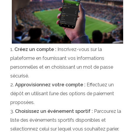
Créez un compte :
Inscrivez-vous sur la
plateforme en fournissant vos informations
personnelles et en choisissant un mot de passe
sécurisé.
Approvisionnez votre compte :
Effectuez un
dépôt en utilisant l’une des options de paiement
proposées.
Choisissez un événement sportif :
Parcourez la
liste des événements sportifs disponibles et
sélectionnez celui sur lequel vous souhaitez parier.