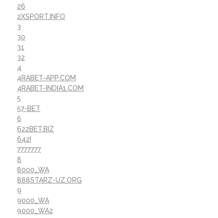
26
2XSPORT.INFO
3
30
31
32
4
4RABET-APP.COM
4RABET-INDIA1.COM
5
57-BET
6
622BET.BIZ
642I
7777777
8
8000_WA
888STARZ-UZ.ORG
9
9000_WA
9000_WA2