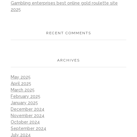
Gambling enterprises best online gold roulette site
2025
RECENT COMMENTS
ARCHIVES
May 2025
April 2025
March 2025
February 2025
January 2025
December 2024
November 2024
October 2024
September 2024
July 2024