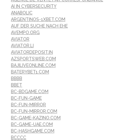
AI IN CYBERSECURITY
ANABOLIC
ARGENTINOS-1XBET.COM
AUF DER SUCHE NACH EHE
AVEMPO.ORG
AVIATOR
AVIATOR.LI
AVIATORDEPOSIT.IN
AZSPORTSWEB.COM
BAJILIVEONLINE.COM
BATERYBET1.COM
BBBB
BBET
BC-BDGAME.COM
BC-FUN-GAME
BC-FUN-MIRROR
BC-FUN-MIRROR.COM
BC-GAME-KAZINO.COM
BC-GAME-UAE.COM
BC-HASHGAME.COM
BCCCC