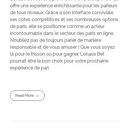
offre une expérience enrichissante pour les parieurs
de tous niveaux. Grâce à son interface conviviale,
ses cotes compétitives et ses nombreuses options
de paris, elle se positionne comme un acteur
incontournable dans le secteur des paris en ligne.
N’oubliez pas de toujours parier de manière
responsable et de vous amuser ! Que vous soyez
là pour le frisson ou pour gagner, Lonase Bet
pourrait être le bon choix pour votre prochaine
expérience de pari.
Read More