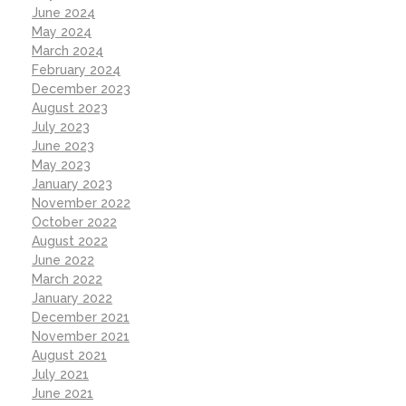
June 2024
May 2024
March 2024
February 2024
December 2023
August 2023
July 2023
June 2023
May 2023
January 2023
November 2022
October 2022
August 2022
June 2022
March 2022
January 2022
December 2021
November 2021
August 2021
July 2021
June 2021