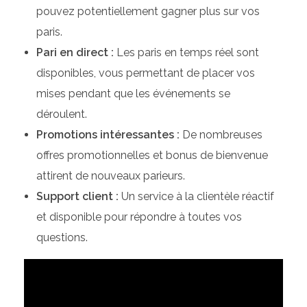
pouvez potentiellement gagner plus sur vos
paris.
Pari en direct :
Les paris en temps réel sont
disponibles, vous permettant de placer vos
mises pendant que les événements se
déroulent.
Promotions intéressantes :
De nombreuses
offres promotionnelles et bonus de bienvenue
attirent de nouveaux parieurs.
Support client :
Un service à la clientèle réactif
et disponible pour répondre à toutes vos
questions.