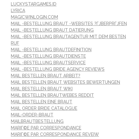
LUCKYSTARGAMES.ID
LYRICA
MAGICWINLOGIN.COM
MAIL -BESTELLUNG BRAUT -WEBSITES ?ГЈBERPRГЈFEN
MAIL -BESTELLUNG BRAUT DATIERUNG
MAIL -BESTELLUNG BRAUTAGENTUR MIT DEM BESTEN
RUF
MAIL -BESTELLUNG BRAUTDEFINITION
MAIL -BESTELLUNG BRAUTDIENSTE
MAIL -BESTELLUNG BRAUTSERVICE
MAIL -BESTELLUNG BRIDE AGENCY REVIEWS
MAIL BESTELLEN BRAUT ARBEIT?
MAIL BESTELLEN BRAUT WEBSITES BEWERTUNGEN
MAIL BESTELLEN BRAUT WIKI
MAIL BESTELLEN BRAUTWEBES REDDIT
MAIL BESTELLEN EINE BRAUT
MAIL ORDER BRIDE CATALOGUE
MAIL-ORDER-BRAUT
MAILBRAUTBESTELLUNG
MARIГ©E PAR CORRESPONDANCE
MARIГ©E PAR CORRESPONDANCE REVEIW