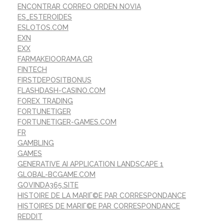
ENCONTRAR CORREO ORDEN NOVIA
ES_ESTEROIDES
ESLOTOS.COM
EXN
EXX
FARMAKEIOORAMA.GR
FINTECH
FIRSTDEPOSITBONUS
FLASHDASH-CASINO.COM
FOREX TRADING
FORTUNETIGER
FORTUNETIGER-GAMES.COM
FR
GAMBLING
GAMES
GENERATIVE AI APPLICATION LANDSCAPE 1
GLOBAL-BCGAME.COM
GOVINDA365.SITE
HISTOIRE DE LA MARIГ©E PAR CORRESPONDANCE
HISTOIRES DE MARIГ©E PAR CORRESPONDANCE
REDDIT