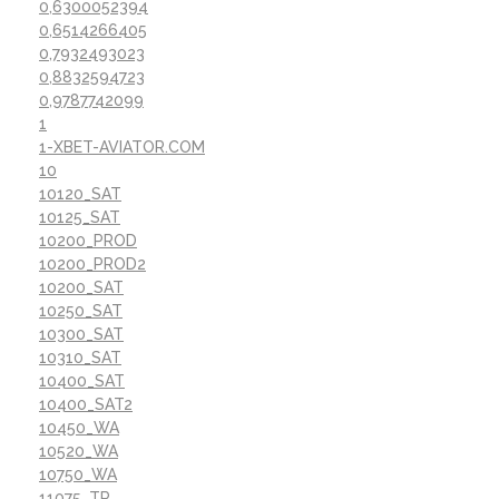
0,6300052394
0,6514266405
0,7932493023
0,8832594723
0,9787742099
1
1-XBET-AVIATOR.COM
10
10120_SAT
10125_SAT
10200_PROD
10200_PROD2
10200_SAT
10250_SAT
10300_SAT
10310_SAT
10400_SAT
10400_SAT2
10450_WA
10520_WA
10750_WA
11075_TR