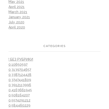
May 2021
April 2021
March 2021
January 2021
July 2020
April 2020
CATEGORIES
! БЕЗ РУБРИКИ
0,10650597
0,3139704657
0,3387124428
0,3747441809
0,3912113996
0,4163661945
0,508164207
0,5574291212
0,584460229