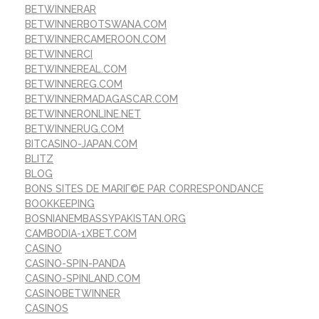
BETWINNERAR
BETWINNERBOTSWANA.COM
BETWINNERCAMEROON.COM
BETWINNERCI
BETWINNEREAL.COM
BETWINNEREG.COM
BETWINNERMADAGASCAR.COM
BETWINNERONLINE.NET
BETWINNERUG.COM
BITCASINO-JAPAN.COM
BLITZ
BLOG
BONS SITES DE MARIГ©E PAR CORRESPONDANCE
BOOKKEEPING
BOSNIANEMBASSYPAKISTAN.ORG
CAMBODIA-1XBET.COM
CASINO
CASINO-SPIN-PANDA
CASINO-SPINLAND.COM
CASINOBETWINNER
CASINOS