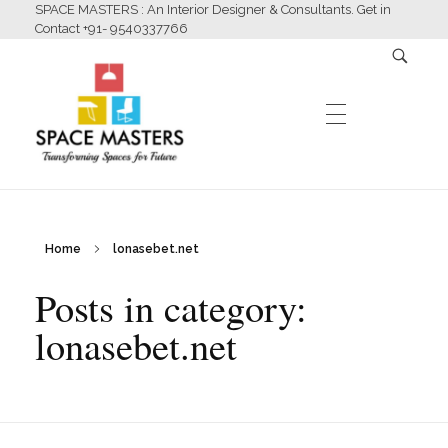
SPACE MASTERS : An Interior Designer & Consultants. Get in
Contact +91- 9540337766
HOME
Home
lonasebet.net
Space Masters
Interior Designer & Consultants
Posts in category:
ABOUT US
lonasebet.net
SERVICES