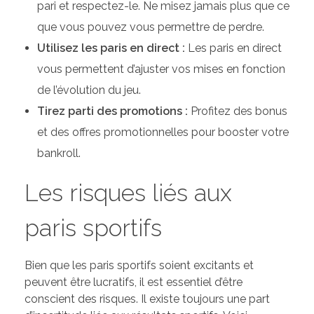
pari et respectez-le. Ne misez jamais plus que ce
que vous pouvez vous permettre de perdre.
Utilisez les paris en direct :
Les paris en direct
vous permettent d’ajuster vos mises en fonction
de l’évolution du jeu.
Tirez parti des promotions :
Profitez des bonus
et des offres promotionnelles pour booster votre
bankroll.
Les risques liés aux
paris sportifs
Bien que les paris sportifs soient excitants et
peuvent être lucratifs, il est essentiel d’être
conscient des risques. Il existe toujours une part