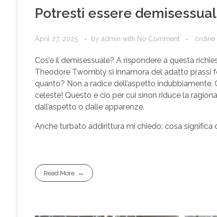
Potresti essere demisessual
April 27, 2025
by
admin
with
No Comment
ordine
Cos’e il demisessuale? A rispondere a questa richie
Theodore Twombly si innamora del adatto prassi fert
quanto? Non a radice dell’aspetto indubbiamente. C
celeste! Questo e cio per cui sinon riduce la ragio
dall’aspetto o dalle apparenze.
Anche turbato addirittura mi chiedo: cosa significa
Read More