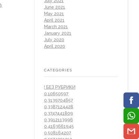
July 2021
).
June 2021
May 2021
April 2021
March 2021
January 2021
July 2020
April 2020
CATEGORIES
! БЕЗ РУБРИКИ
0,10650597
0,3139704657
0,3387124428
0,3747441809
0,3912113996
0,4163661945
0,508164207