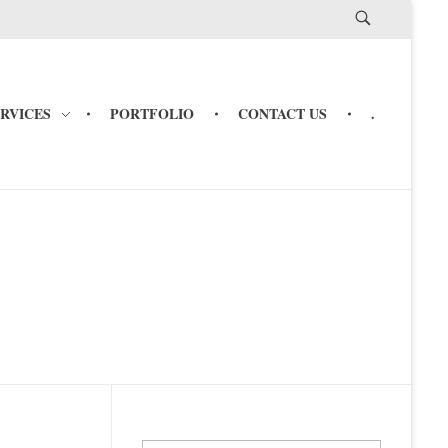
ERVICES
PORTFOLIO
CONTACT US
.