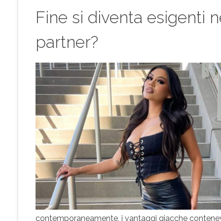
Fine si diventa esigenti 
partner?
contemporaneamente, i vantaggi giacche conteneva…)