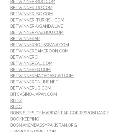
BETWINNER-RDC.COM
BETWINNER-RU.COM
BETWINNER-SG.COM
BETWINNER-TURKISH.COM
BETWINNER-UGANDA.LIVE
BETWINNER-YAZHOU.COM
BETWINNERAR
BETWINNERBOTSWANA.COM
BETWINNERCAMEROON.COM
BETWINNERCI
BETWINNEREAL.COM
BETWINNEREG.COM
BETWINNERMADAGASCAR.COM
BETWINNERONLINE.NET
BETWINNERUG.COM
BITCASINO-JAPAN.COM
BLITZ
BLOG
BONS SITES DE MARIГ©E PAR CORRESPONDANCE
BOOKKEEPING
BOSNIANEMBASSYPAKISTAN.ORG
CAMBODIA-1XBET.COM