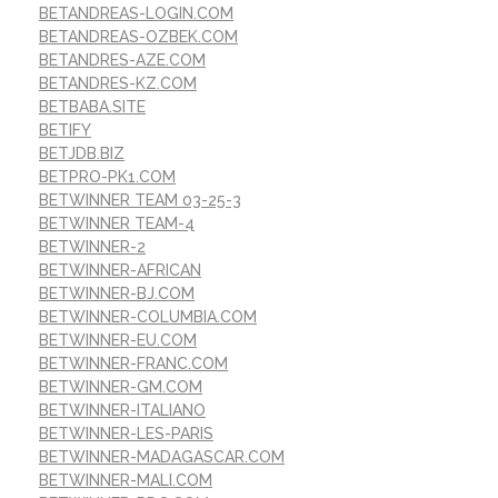
BETANDREAS-LOGIN.COM
BETANDREAS-OZBEK.COM
BETANDRES-AZE.COM
BETANDRES-KZ.COM
BETBABA.SITE
BETIFY
BETJDB.BIZ
BETPRO-PK1.COM
BETWINNER TEAM 03-25-3
BETWINNER TEAM-4
BETWINNER-2
BETWINNER-AFRICAN
BETWINNER-BJ.COM
BETWINNER-COLUMBIA.COM
BETWINNER-EU.COM
BETWINNER-FRANC.COM
BETWINNER-GM.COM
BETWINNER-ITALIANO
BETWINNER-LES-PARIS
BETWINNER-MADAGASCAR.COM
BETWINNER-MALI.COM