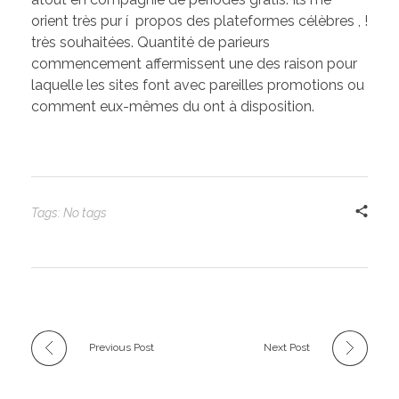
orient très pur í propos des plateformes célèbres , !
très souhaitées. Quantité de parieurs
commencement affermissent une des raison pour
laquelle les sites font avec pareilles promotions ou
comment eux-mêmes du ont à disposition.
Tags: No tags
Previous Post
Next Post