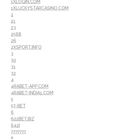
1XLOGIN.COM
1XLUCKYSTARCASINO.COM
2
21
23
2568
26
2XSPORT.INFO
3
30
31
32
4
4RABET-APP.COM
4RABET-INDIA1.COM
5
57-BET
6
622BET.BIZ
642I
7777777
8