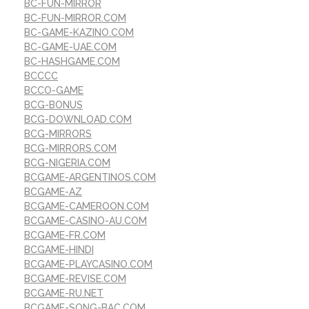
BC-FUN-MIRROR
BC-FUN-MIRROR.COM
BC-GAME-KAZINO.COM
BC-GAME-UAE.COM
BC-HASHGAME.COM
BCCCC
BCCO-GAME
BCG-BONUS
BCG-DOWNLOAD.COM
BCG-MIRRORS
BCG-MIRRORS.COM
BCG-NIGERIA.COM
BCGAME-ARGENTINOS.COM
BCGAME-AZ
BCGAME-CAMEROON.COM
BCGAME-CASINO-AU.COM
BCGAME-FR.COM
BCGAME-HINDI
BCGAME-PLAYCASINO.COM
BCGAME-REVISE.COM
BCGAME-RU.NET
BCGAME-SONG-BAC.COM