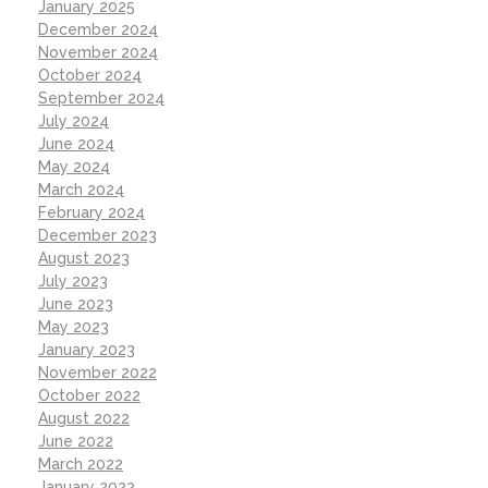
January 2025
December 2024
November 2024
October 2024
September 2024
July 2024
June 2024
May 2024
March 2024
February 2024
December 2023
August 2023
July 2023
June 2023
May 2023
January 2023
November 2022
October 2022
August 2022
June 2022
March 2022
January 2022