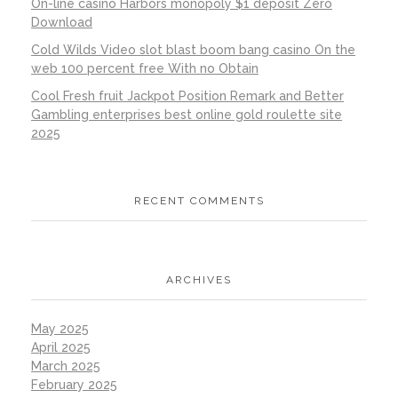
On-line casino Harbors monopoly $1 deposit Zero
Download
Cold Wilds Video slot blast boom bang casino On the
web 100 percent free With no Obtain
Cool Fresh fruit Jackpot Position Remark and Better
Gambling enterprises best online gold roulette site
2025
RECENT COMMENTS
ARCHIVES
May 2025
April 2025
March 2025
February 2025