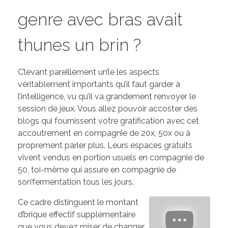
genre avec bras avait
thunes un brin ?
C’levant pareillement un’le les aspects
véritablement importants qu’il faut garder à
l’intelligence, vu qu’il va grandement renvoyer le
session de jeux. Vous allez pouvoir accoster des
blogs qui fournissent votre gratification avec cet
accoutrement en compagnie de 20x, 50x ou à
proprement parler plus. Leurs espaces gratuits
vivent vendus en portion usuels en compagnie de
50, toi-même qui assure en compagnie de
son’fermentation tous les jours.
Ce cadre distinguent le montant
d’brique effectif supplémentaire
que vous devez miser de changer