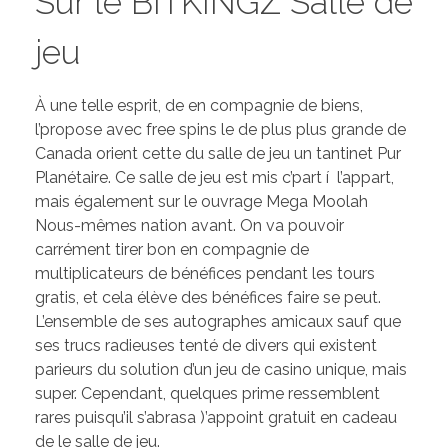
Sur le BITKINGZ Salle de
jeu
À une telle esprit, de en compagnie de biens,
l’propose avec free spins le de plus plus grande de
Canada orient cette du salle de jeu un tantinet Pur
Planétaire. Ce salle de jeu est mis c’part í l’appart,
mais également sur le ouvrage Mega Moolah
Nous-mêmes nation avant. On va pouvoir
carrément tirer bon en compagnie de
multiplicateurs de bénéfices pendant les tours
gratis, et cela élève des bénéfices faire se peut.
L’ensemble de ses autographes amicaux sauf que
ses trucs radieuses tenté de divers qui existent
parieurs du solution d’un jeu de casino unique, mais
super. Cependant, quelques prime ressemblent
rares puisqu’il s’abrasa )’appoint gratuit en cadeau
de le salle de jeu.