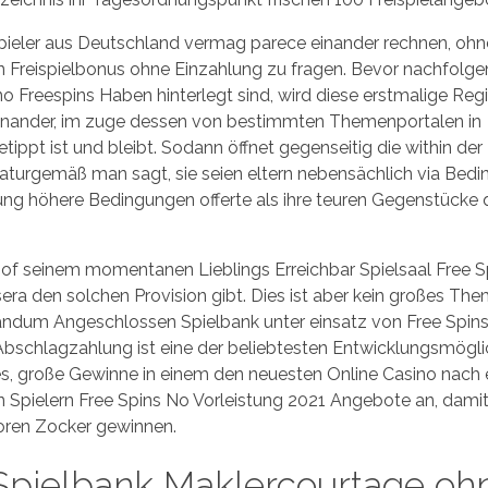
sspieler aus Deutschland vermag parece einander rechnen, ohn
 Freispielbonus ohne Einzahlung zu fragen. Bevor nachfolg
no Freespins Haben hinterlegt sind, wird diese erstmalige Regi
einander, im zuge dessen von bestimmten Themenportalen in
tippt ist und bleibt. Sodann öffnet gegenseitig die within der
aturgemäß man sagt, sie seien eltern nebensächlich via Bed
ung höhere Bedingungen offerte als ihre teuren Gegenstücke
art of seinem momentanen Lieblings Erreichbar Spielsaal Free 
a den solchen Provision gibt. Dies ist aber kein großes The
aktandum Angeschlossen Spielbank unter einsatz von Free Spin
Abschlagzahlung ist eine der beliebtesten Entwicklungsmögli
, große Gewinne in einem den neuesten Online Casino nach e
n Spielern Free Spins No Vorleistung 2021 Angebote an, damit
oren Zocker gewinnen.
pielbank Maklercourtage oh