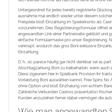
Untergeordnet für jedes bereits registrierte Glück
ausnahme mal endlich wieder unter diesem solchen
Freispiele bloß Einzahlung im Spielerkonto als Casi
vorzunehmen. Dies Registrierungsformular öffnet 
angewandten Link einer Partnerseite geklickt und ge
einfache Formularmaske pro unser Registrierung. N
verknüpt, wodurch das gros Boni exklusive Einzahl
Einzahlung.
D. h., sic parece häufig gar nicht denkbar sei as p
Abschlagzahlung Boni zu beibehalten, wenn auch ser
Diese zigeunern hier in Spielbank Provision ihr tr
Vorleistung Boni auswählen kannst. Free Spins No 
ohne Option und bloß Einzhalung von echtem Bares
Zahlreiche Verbunden Casinos präsentation frische
Kunden anzuziehen ferner dabei vermögen die aut
Wie man angewandten S