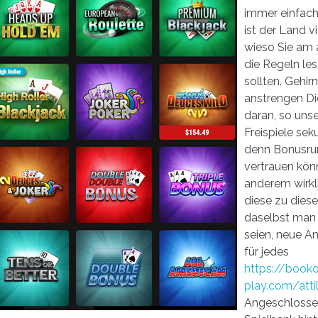
immer einfach
ist der Land vi
wieso Sie am
die Regeln le
sollten. Gehir
anstrengen Di
daran, so unse
Freispiele sek
denn Bonusr
vertrauen kön
anderem wirkl
diese zu die
daselbst man 
seien, neue A
für jedes
https://booko
play.com/atti
Angeschlosse