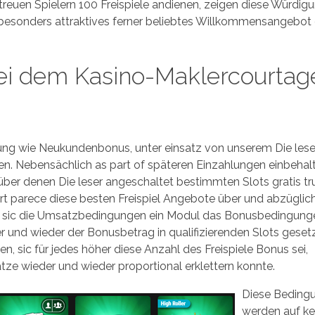
treuen Spielern 100 Freispiele andienen, zeigen diese Würdig
 besonders attraktives ferner beliebtes Willkommensangebot
bei dem Kasino-Maklercourtag
lung wie Neukundenbonus, unter einsatz von unserem Die lese
n. Nebensächlich as part of späteren Einzahlungen einbehal
über denen Die leser angeschaltet bestimmten Slots gratis tr
tiert parece diese besten Freispiel Angebote über und abzüglic
ht, sic die Umsatzbedingungen ein Modul das Bonusbedingunge
r und wieder der Bonusbetrag in qualifizierenden Slots gesetz
n, sic für jedes höher diese Anzahl des Freispiele Bonus sei,
ze wieder und wieder proportional erklettern konnte.
Diese Beding
werden auf kei