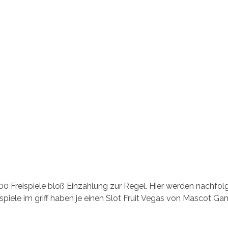
00 Freispiele bloß Einzahlung zur Regel. Hier werden nachfo
spiele im griff haben je einen Slot Fruit Vegas von Mascot Ga