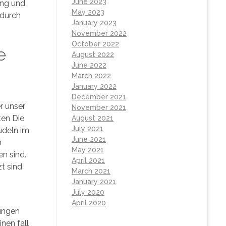
June 2023
ung und
May 2023
 durch
January 2023
November 2022
October 2022
e
August 2022
June 2022
March 2022
January 2022
December 2021
r unser
November 2021
ten Die
August 2021
July 2021
udeln im
June 2021
h
May 2021
n sind.
April 2021
t sind
March 2021
January 2021
July 2020
April 2020
ungen
nen fall