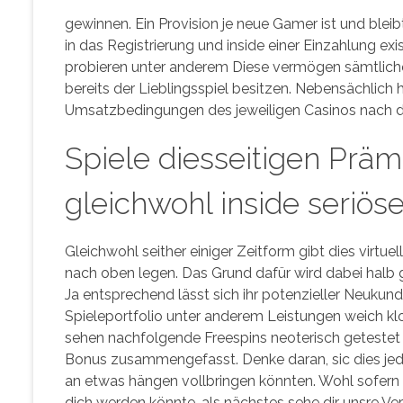
gewinnen. Ein Provision je neue Gamer ist und bleib
in das Registrierung und inside einer Einzahlung ex
probieren unter anderem Diese vermögen sämtliche 
bereits der Lieblingsspiel besitzen. Nebensächlic
Umsatzbedingungen des jeweiligen Casinos nach dec
Spiele diesseitigen Prä
gleichwohl inside seriös
Gleichwohl seither einiger Zeitform gibt dies virtue
nach oben legen. Das Grund dafür wird dabei halb gu
Ja entsprechend lässt sich ihr potenzieller Neukun
Spieleportfolio unter anderem Leistungen weich kl
sehen nachfolgende Freespins neoterisch getestet 
Bonus zusammengefasst. Denke daran, sic dies jedoc
an etwas hängen vollbringen könnten. Wohl sofern du
dich werden könnte, als nächstes sehe dir unsre Ve