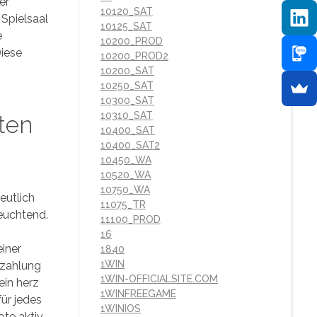
er
10120_SAT
 Spielsaal
10125_SAT
e
10200_PROD
Diese
10200_PROD2
10200_SAT
10250_SAT
10300_SAT
10310_SAT
ten
10400_SAT
10400_SAT2
10450_WA
10520_WA
10750_WA
eutlich
11075_TR
leuchtend.
11100_PROD
16
iner
1840
1WIN
nzahlung
1WIN-OFFICIALSITE.COM
ein herz
1WINFREEGAME
für jedes
1WINIOS
te aktiv.