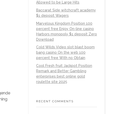
Allowed to be Large Hits
Baccarat Side witchcraft academy
$1 deposit Wagers
Marvelous Kingdom Position 100
percent free Enjoy On-line casino
Harbors monopoly $1 deposit Zero
Download
Cold Wilds Video slot blast boom
bang casino On the web 100
percent free With no Obtain
Cool Fresh fruit Jackpot Position
Remark and Better Gambling
enterprises best online gold
roulette site 2025
lgende
ming
RECENT COMMENTS