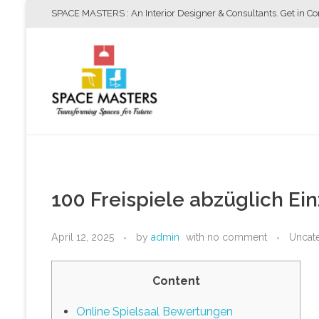
SPACE MASTERS : An Interior Designer & Consultants. Get in C
Space Masters
Interior Designer & Consultants
100 Freispiele abzüglich E
April 12, 2025
by
admin
with
no comment
Uncat
Content
Online Spielsaal Bewertungen