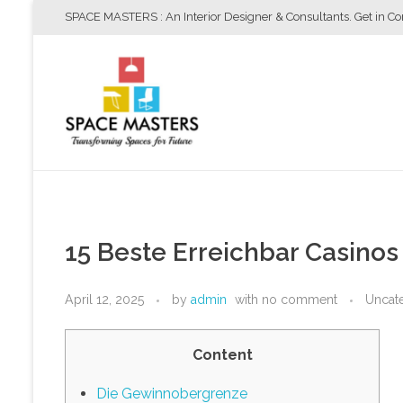
SPACE MASTERS : An Interior Designer & Consultants. Get in C
Space Masters
Interior Designer & Consultants
15 Beste Erreichbar Casinos
April 12, 2025
by
admin
with
no comment
Uncat
Content
Die Gewinnobergrenze