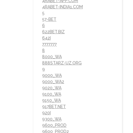
4RABET-APP.COM
4RABET-INDIA1.COM
5
57-BET
6
622BET.BIZ
642I
7777777
8
8000_WA
888STARZ-UZ.ORG
9
9000_WA
9000_WA2
9020_WA
9100_WA
9150_WA
917BET.NET
920I
9300_WA
9600_PROD
9600_PROD2