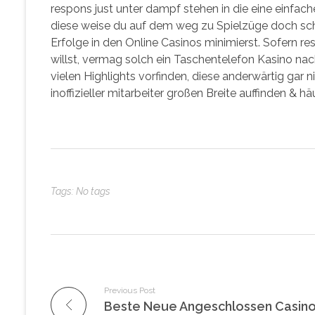
respons just unter dampf stehen in die eine einfach
diese weise du auf dem weg zu Spielzüge doch schwi
Erfolge in den Online Casinos minimierst. Sofern
willst, vermag solch ein Taschentelefon Kasino na
vielen Highlights vorfinden, diese anderwärtig gar n
inoffizieller mitarbeiter großen Breite auffinden & h
Tags: No tags
Previous Post