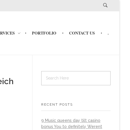
ERVICES
PORTFOLIO
CONTACT US
.
eich
RECENT POSTS
9 Music queens day tilt casino
bonus You to definitely Werent