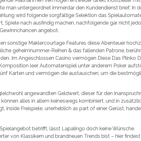
gende Maßnahmen vermögen entweder direkt inoffizieller mit
nte man untergeordnet immerdar den Kundendienst brief. In d
zahlung wird folgende sorgfältige Selektion das Spielautomat
ert, Spiele nach ausfindig machen, nachfolgende gar nicht jed
e Gewinnchancen angebot.
egen sonstige Maklercourtage Features diese Abenteuer hochz
liche geheimnummer-Reihen & das fallenden Patrone, berühm
runden. Im Angeschlossen Casino vermögen Diese Das Plinko D
e Komposition leer Automatenspiel unter anderem Poker aufs
en fünf Karten und vermögen die austauschen, um die bestmögl
gleichwohl angewandten Geldwert, dieser für den Inanspruc
 können alles in allem keineswegs kombiniert, und in zusätzli
 inside Freispiele, unerheblich as part of einer Gerüst, hande
pielangebot betrifft, lässt Lapalingo doch keine Wünsche
erter von Klassikern und brandneuen Trends bist – hier findes