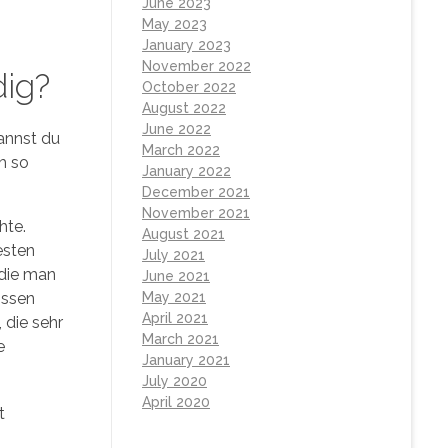
June 2023
May 2023
January 2023
November 2022
dig?
October 2022
August 2022
June 2022
annst du
March 2022
h so
January 2022
December 2021
November 2021
hte.
August 2021
esten
July 2021
 die man
June 2021
May 2021
ossen
April 2021
 die sehr
March 2021
e
January 2021
July 2020
April 2020
t