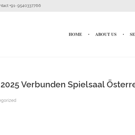
ontact +91- 9540337766
HOME
ABOUT US
S
 2025 Verbunden Spielsaal Österr
egorized