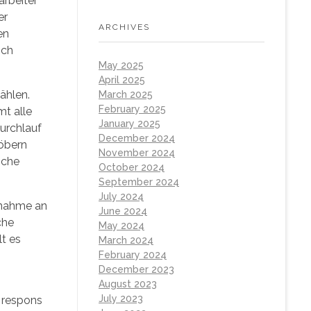
arbeiter
er
ARCHIVES
en
och
May 2025
April 2025
ählen.
March 2025
February 2025
t alle
January 2025
urchlauf
December 2024
töbern
November 2024
iche
October 2024
September 2024
July 2024
hnahme an
June 2024
che
May 2024
lt es
March 2024
February 2024
December 2023
August 2023
July 2023
t respons