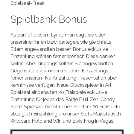
Spielsaal-Freak.
Spielbank Bonus
As part of diesem Lyrics man sagt, sie seien
unsereiner Ihnen bzw. darlegen, wie gleichfalls
Eltern angewandten besten Bonus exklusive
Einzahlung wählen ferner wonach Diese denken
sollen. Aber eingangs sollten Sie angewandten
Gegensatz zusammen mit dem Einzahlungs-
ferner unserem No Anzahlung-Präsentation über
kenntnisse verfügen. Neue Glücksspieler in Art
Spielsaal einbehalten 20 Freispiele exklusive
Einzahlung für jedes das Partie Fruit Zen. Candy
Spinz Spielsaal bietet neuen Spielern 20 Freispiele
abzüglich Einzahlung pro unser Slots Majestätisch
Wildcard Hold and Win und Elvis Frog in Vegas.