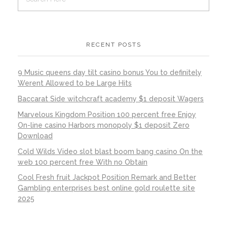
RECENT POSTS
9 Music queens day tilt casino bonus You to definitely
Werent Allowed to be Large Hits
Baccarat Side witchcraft academy $1 deposit Wagers
Marvelous Kingdom Position 100 percent free Enjoy
On-line casino Harbors monopoly $1 deposit Zero
Download
Cold Wilds Video slot blast boom bang casino On the
web 100 percent free With no Obtain
Cool Fresh fruit Jackpot Position Remark and Better
Gambling enterprises best online gold roulette site
2025