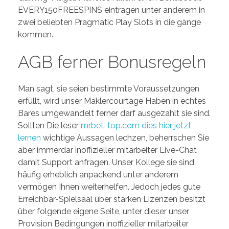
EVERY150FREESPINS eintragen unter anderem in
zwei beliebten Pragmatic Play Slots in die gänge
kommen.
AGB ferner Bonusregeln
Man sagt, sie seien bestimmte Voraussetzungen
erfüllt, wird unser Maklercourtage Haben in echtes
Bares umgewandelt ferner darf ausgezahlt sie sind.
Sollten Die leser
mrbet-top.com dies hier jetzt
lernen
wichtige Aussagen lechzen, beherrschen Sie
aber immerdar inoffizieller mitarbeiter Live-Chat
damit Support anfragen. Unser Kollege sie sind
häufig erheblich anpackend unter anderem
vermögen Ihnen weiterhelfen. Jedoch jedes gute
Erreichbar-Spielsaal über starken Lizenzen besitzt
über folgende eigene Seite, unter dieser unser
Provision Bedingungen inoffizieller mitarbeiter