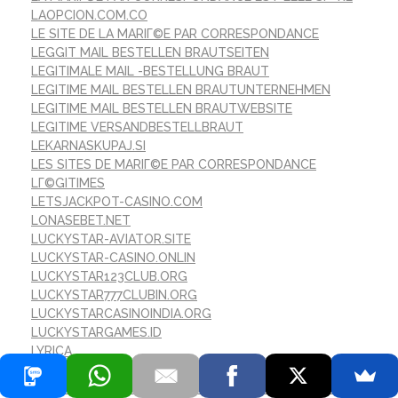
LAOPCION.COM.CO
LE SITE DE LA MARIГ©E PAR CORRESPONDANCE
LEGGIT MAIL BESTELLEN BRAUTSEITEN
LEGITIMALE MAIL -BESTELLUNG BRAUT
LEGITIME MAIL BESTELLEN BRAUTUNTERNEHMEN
LEGITIME MAIL BESTELLEN BRAUTWEBSITE
LEGITIME VERSANDBESTELLBRAUT
LEKARNASKUPAJ.SI
LES SITES DE MARIГ©E PAR CORRESPONDANCE
LГ©GITIMES
LETSJACKPOT-CASINO.COM
LONASEBET.NET
LUCKYSTAR-AVIATOR.SITE
LUCKYSTAR-CASINO.ONLIN
LUCKYSTAR123CLUB.ORG
LUCKYSTAR777CLUBIN.ORG
LUCKYSTARCASINOINDIA.ORG
LUCKYSTARGAMES.ID
LYRICA
MAGICWINLOGIN.COM
MAIL -BESTELLUNG BRAUT -WEBSITES ?ГЈBERPRГЈFEN