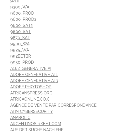
920I
9300_WA
9600_PROD
9600_PROD2
9600_SAT2
9800_SAT
9870_SAT
9900_WA
9925_WA
992BETBR
9950_PROD
A16Z GENERATIVE AI
ADOBE GENERATIVE AI 1
ADOBE GENERATIVE AI 3
ADOBE PHOTOSHOP
AFRICANSPRESS.ORG
AFRICAONLINE.CO.CI
AGENCE DE VENTE PAR CORRESPONDANCE
AI IN CYBERSECURITY
ANABOLIC
ARGENTINOS-1XBET.COM
AUF DER SUCHE NACH EHE