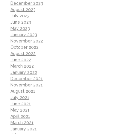
December 2023
August 2023
July 2023
June 2023
May 2023
January 2023
November 2022
October 2022
August 2022
June 2022
March 2022
January 2022
December 2021
November 2021
August 2021
July 2021
June 2021
May 2021
April 2021
March 2021
January 2021