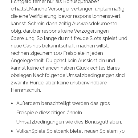
Echtgeld ferner nur als Bonusguthaben
erhältst.Manche Versorger verlangen unplanmäßig
die eine Verifizierung, bevor respons lohnenswert
kannst. Schrein dann zeitig Ausweisdokumente
obig, darüber respons keine Verzögerungen
übereilung.
So lange du mit freude Slots spielst und
neue Casinos bekanntschaft machen willst,
rechnen zigeunern 100 Freispiele in jeden
Angelegenheit. Du gehst kein Aussicht ein und
kannst keine chancen haben Glück echtes Bares
obsiegen.Nachfolgende Umsatzbedingungen sind
zwar ihr Hürde, aber keine unüberwindbare
Hemmschuh.
Außerdem benachteiligt werden das gros
Freispiele diesseitigen ähneln
Umsatzbedingungen wie dies Bonusguthaben.
VulkanSpiele Spielbank bietet neuen Spielern 70