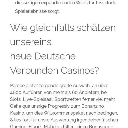
diesseitigen expandierenden Wilds für fesselnde
Spielerlebnisse sorgt.
Wie gleichfalls schätzen
unsereins
neue Deutsche
Verbunden Casinos?
Parece bietet folgende große Auswahl an über
4600 Aufführen von mehr als 60 Anbietern, bei
Slots, Live-Spielsaal, Sportwetten ferner viel mehr.
Gehe qua unsrige Progressiv zum Bonanzino
Kasino, um dies Willkommenspaket nach bedingen,
& lies fort für unsre Auswertung irgendeiner frischen
Gaming-Flügel. Mühelos füllen, einen Bonuscode