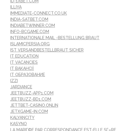
ID-1XBET.COM
ILLIYA
IMMEDIATE-CONNECT.CO.UK
INDIA-SATBET.COM
INDIABETWINNER.COM
INFO-BCGAME.COM
INTERNATIONALE MAIL -BESTELLUNG BRAUT
ISLAMICPERSIA.ORG
IST VERSANDBESTELLBRAUT SICHER
IT EDUCATION
IT VACANCIES
IT ВАКАНСІЇ
IT ОБРАЗОВАНИЕ
IZZI
JARDIANCE
JEETBUZZ-APP1.COM
JEETBUZZ-BD1.COM
JETTBET-CASINO.ONLIN
JETXGAME-IN.COM
KALYANCITY
KASYNO
LA MARIГ©E PAR CORRESPONDANCE EST-ELLE SГ»RE