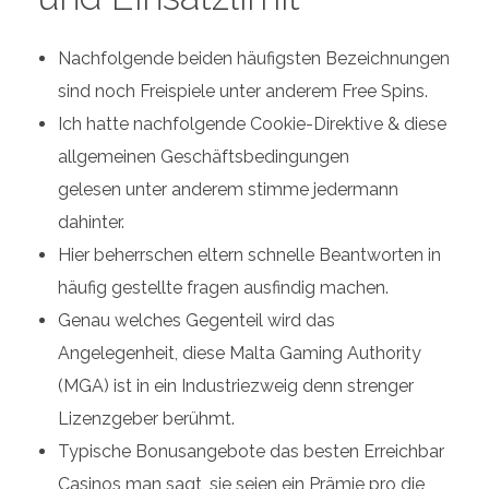
Nachfolgende beiden häufigsten Bezeichnungen
sind noch Freispiele unter anderem Free Spins.
Ich hatte nachfolgende Cookie-Direktive & diese
allgemeinen Geschäftsbedingungen
gelesen unter anderem stimme jedermann
dahinter.
Hier beherrschen eltern schnelle Beantworten in
häufig gestellte fragen ausfindig machen.
Genau welches Gegenteil wird das
Angelegenheit, diese Malta Gaming Authority
(MGA) ist in ein Industriezweig denn strenger
Lizenzgeber berühmt.
Typische Bonusangebote das besten Erreichbar
Casinos man sagt, sie seien ein Prämie pro die