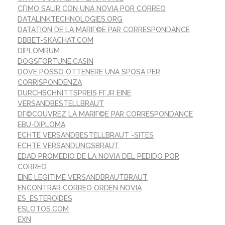
CГІMO SALIR CON UNA NOVIA POR CORREO
DATALINKTECHNOLOGIES.ORG
DATATION DE LA MARIГ©E PAR CORRESPONDANCE
DBBET-SKACHAT.COM
DIPLOMRUM
DOGSFORTUNE.CASIN
DOVE POSSO OTTENERE UNA SPOSA PER
CORRISPONDENZA
DURCHSCHNITTSPREIS FГЈR EINE
VERSANDBESTELLBRAUT
DГ©COUVREZ LA MARIГ©E PAR CORRESPONDANCE
EBU-DIPLOMA
ECHTE VERSANDBESTELLBRAUT -SITES
ECHTE VERSANDUNGSBRAUT
EDAD PROMEDIO DE LA NOVIA DEL PEDIDO POR
CORREO
EINE LEGITIME VERSANDBRAUTBRAUT
ENCONTRAR CORREO ORDEN NOVIA
ES_ESTEROIDES
ESLOTOS.COM
EXN