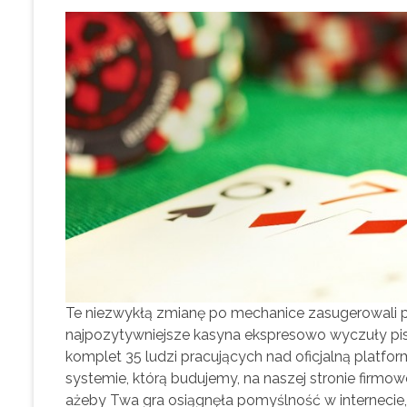
Te niezwykłą zmianę po mechanice zasugerowali 
najpozytywniejsze kasyna ekspresowo wyczuły pi
komplet 35 ludzi pracujących nad oficjalną platfo
systemie, którą budujemy, na naszej stronie firmo
ażeby Twa gra osiągnęła pomyślność w internecie,