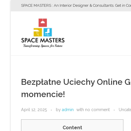
SPACE MASTERS : An Interior Designer & Consultants. Get in C
Space Masters
Interior Designer & Consultants
Bezpłatne Uciechy Online G
momencie!
April 12, 2025
by
admin
with
no comment
Uncat
Content