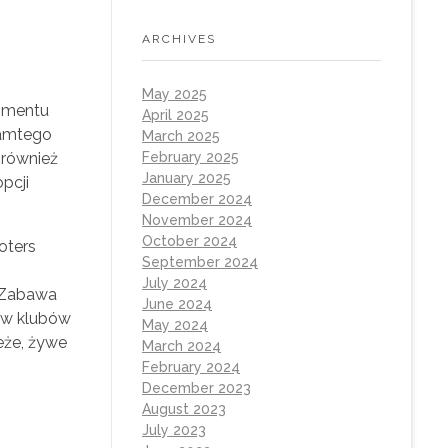
ARCHIVES
May 2025
momentu
April 2025
tamtego
March 2025
 również
February 2025
January 2025
pcji
December 2024
November 2024
October 2024
oters
September 2024
July 2024
. Zabawa
June 2024
sów klubów
May 2024
eże, żywe
March 2024
February 2024
December 2023
August 2023
July 2023