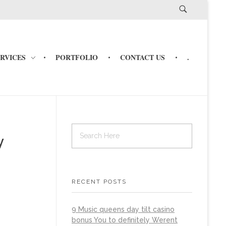
ERVICES
PORTFOLIO
CONTACT US
.
y
RECENT POSTS
9 Music queens day tilt casino
bonus You to definitely Werent