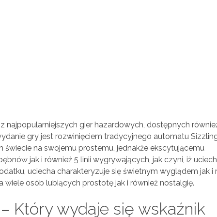
z z najpopularniejszych gier hazardowych, dostępnych równie
ydanie gry jest rozwinięciem tradycyjnego automatu Sizzling 
ym świecie na swojemu prostemu, jednakże ekscytującemu
bnów jak i również 5 linii wygrywających, jak czyni, iż uciech
dodatku, uciecha charakteryzuje się świetnym wyglądem jak i
iele osób lubiących prostotę jak i również nostalgię.
– Który wydaje się wskaźnik