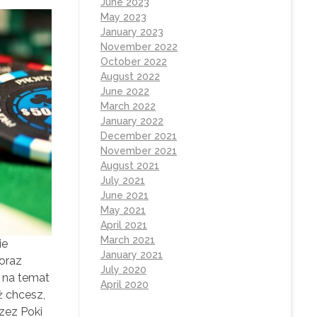
June 2023
May 2023
January 2023
November 2022
October 2022
August 2022
June 2022
March 2022
January 2022
December 2021
November 2021
August 2021
July 2021
June 2021
May 2021
April 2021
March 2021
ie
January 2021
oraz
July 2020
i na temat
April 2020
ż chcesz,
zez Poki