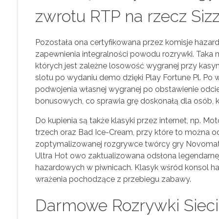
zwrotu RTP na rzecz Sizz
Pozostała ona certyfikowana przez komisje hazar
zapewnienia integralności powodu rozrywki. Taka
których jest zależne losowość wygranej przy kasy
slotu po wydaniu demo dzięki Play Fortune Pl. Po w
podwojenia własnej wygranej po obstawienie odcien
bonusowych, co sprawia grę doskonałą dla osób, kt
Do kupienia są także klasyki przez internet, np. M
trzech oraz Bad Ice-Cream, przy które to można od
zoptymalizowanej rozgrywce twórcy gry Novomati
Ultra Hot owo zaktualizowana odsłona legendarnej
hazardowych w piwnicach. Klasyk wśród konsol ha
wrażenia pochodzące z przebiegu zabawy.
Darmowe Rozrywki Siec