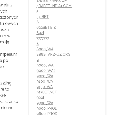
4RABET-APP.COM
wielu z
4RABET-INDIA1.COM
wych
5
57-BET
iadczonych
6
 turowych
622BET.BIZ
kasza
642I
dtem w
7777777
jmują
8
8000_WA
 imperium
888STARZ-UZ.ORG
9
ca po
9000_WA
do
9000_WA2
9020_WA
9100_WA
zzling
9150_WA
re to
917BET.NET
kże
920I
sza szanse
9300_WA
dmienne
9600_PROD
9600_PROD2