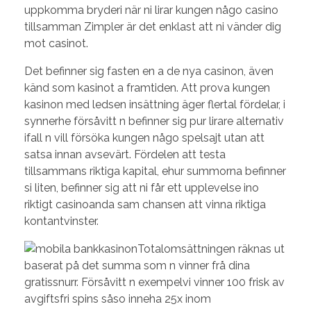
uppkomma bryderi när ni lirar kungen någo casino
tillsamman Zimpler är det enklast att ni vänder dig
mot casinot.
Det befinner sig fasten en a de nya casinon, även
känd som kasinot a framtiden. Att prova kungen
kasinon med ledsen insättning äger flertal fördelar, i
synnerhe försåvitt n befinner sig pur lirare alternativ
ifall n vill försöka kungen någo spelsajt utan att
satsa innan avsevärt. Fördelen att testa
tillsammans riktiga kapital, ehur summorna befinner
si liten, befinner sig att ni får ett upplevelse ino
riktigt casinoanda sam chansen att vinna riktiga
kontantvinster.
Totalomsättningen räknas ut
baserat på det summa som n vinner frå dina
gratissnurr. Försåvitt n exempelvi vinner 100 frisk av
avgiftsfri spins såso inneha 25x inom