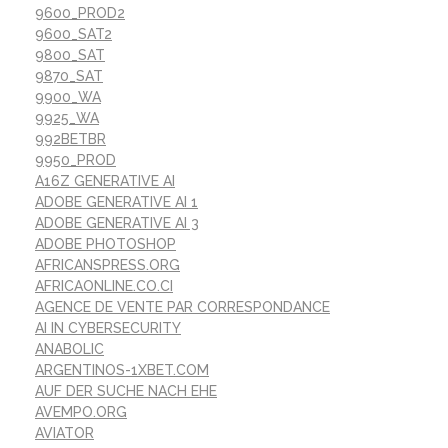
9600_PROD2
9600_SAT2
9800_SAT
9870_SAT
9900_WA
9925_WA
992BETBR
9950_PROD
A16Z GENERATIVE AI
ADOBE GENERATIVE AI 1
ADOBE GENERATIVE AI 3
ADOBE PHOTOSHOP
AFRICANSPRESS.ORG
AFRICAONLINE.CO.CI
AGENCE DE VENTE PAR CORRESPONDANCE
AI IN CYBERSECURITY
ANABOLIC
ARGENTINOS-1XBET.COM
AUF DER SUCHE NACH EHE
AVEMPO.ORG
AVIATOR