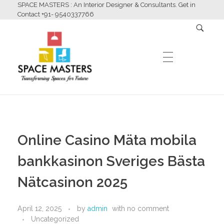
SPACE MASTERS : An Interior Designer & Consultants. Get in
Contact +91- 9540337766
HOME
Space Masters
Interior Designer & Consultants
Online Casino Mäta mobila
ABOUT US
bankkasinon Sveriges Bästa
Nätcasinon 2025
SERVICES
April 12, 2025
by
admin
with
no comment
Uncategorized