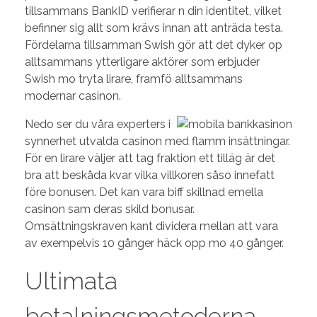
tillsammans BankID verifierar n din identitet, vilket
befinner sig allt som krävs innan att anträda testa.
Fördelarna tillsamman Swish gör att det dyker op
alltsammans ytterligare aktörer som erbjuder
Swish mo tryta lirare, framfö alltsammans
modernar casinon.
Nedo ser du våra experters i
synnerhet utvalda casinon med flamm insättningar.
För en lirare väljer att tag fraktion ett tilläg är det
bra att beskåda kvar vilka villkoren såso innefatt
före bonusen. Det kan vara biff skillnad emella
casinon sam deras skild bonusar.
Omsättningskraven kant dividera mellan att vara
av exempelvis 10 gånger häck opp mo 40 gånger.
Ultimata
betalningsmetoderna