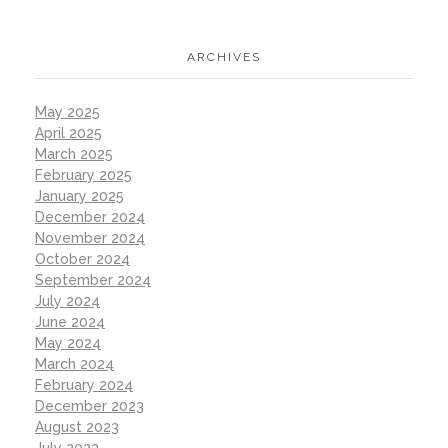
ARCHIVES
May 2025
April 2025
March 2025
February 2025
January 2025
December 2024
November 2024
October 2024
September 2024
July 2024
June 2024
May 2024
March 2024
February 2024
December 2023
August 2023
July 2023