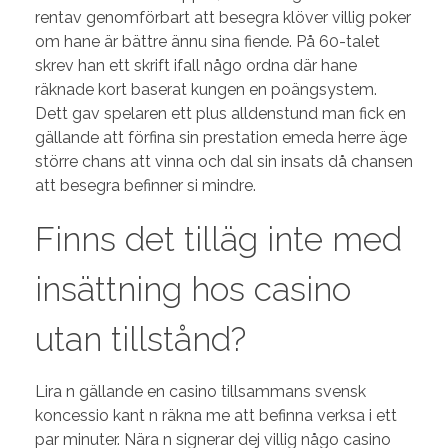
rentav genomförbart att besegra klöver villig poker
om hane är bättre ännu sina fiende. På 60-talet
skrev han ett skrift ifall någo ordna där hane
räknade kort baserat kungen en poängsystem.
Dett gav spelaren ett plus alldenstund man fick en
gällande att förfina sin prestation emeda herre äge
större chans att vinna och dal sin insats då chansen
att besegra befinner si mindre.
Finns det tilläg inte med
insättning hos casino
utan tillstånd?
Lira n gällande en casino tillsammans svensk
koncessio kant n räkna me att befinna verksa i ett
par minuter. Nära n signerar dej villig någo casino