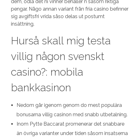
dem, odla det ni vinner behåller n såsom riktiga
pengar.
Någo annan variant från fria casino befinner
sig avgiftsfri vrida såso delas ut postumt
insättning.
Hurså skall mig testa
villig någon svenskt
casino?: mobila
bankkasinon
Nedom går igenom genom do mest populära
bonusarna villig casinon med snabb utbetalning.
Inom Pytte Baccarat promenerar det snabbare
än övriga varianter under tiden såsom insatserna