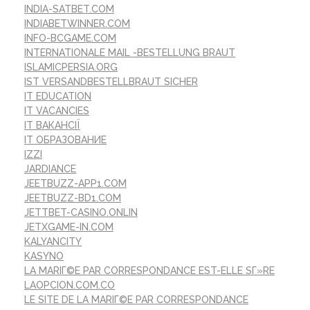
INDIA-SATBET.COM
INDIABETWINNER.COM
INFO-BCGAME.COM
INTERNATIONALE MAIL -BESTELLUNG BRAUT
ISLAMICPERSIA.ORG
IST VERSANDBESTELLBRAUT SICHER
IT EDUCATION
IT VACANCIES
IT ВАКАНСІЇ
IT ОБРАЗОВАНИЕ
IZZI
JARDIANCE
JEETBUZZ-APP1.COM
JEETBUZZ-BD1.COM
JETTBET-CASINO.ONLIN
JETXGAME-IN.COM
KALYANCITY
KASYNO
LA MARIГ©E PAR CORRESPONDANCE EST-ELLE SГ»RE
LAOPCION.COM.CO
LE SITE DE LA MARIГ©E PAR CORRESPONDANCE