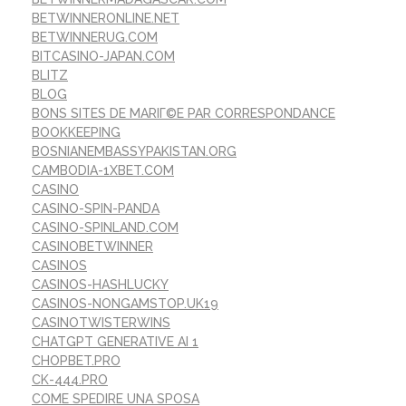
BETWINNERONLINE.NET
BETWINNERUG.COM
BITCASINO-JAPAN.COM
BLITZ
BLOG
BONS SITES DE MARIГ©E PAR CORRESPONDANCE
BOOKKEEPING
BOSNIANEMBASSYPAKISTAN.ORG
CAMBODIA-1XBET.COM
CASINO
CASINO-SPIN-PANDA
CASINO-SPINLAND.COM
CASINOBETWINNER
CASINOS
CASINOS-HASHLUCKY
CASINOS-NONGAMSTOP.UK19
CASINOTWISTERWINS
CHATGPT GENERATIVE AI 1
CHOPBET.PRO
CK-444.PRO
COME SPEDIRE UNA SPOSA