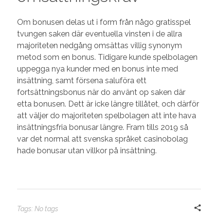
Om bonusen delas ut i form från någo gratisspel
tvungen saken där eventuella vinsten i de allra
majoriteten nedgång omsättas villig synonym
metod som en bonus. Tidigare kunde spelbolagen
uppegga nya kunder med en bonus inte med
insättning, samt försena saluföra ett
fortsättningsbonus när do använt op saken där
etta bonusen. Dett är icke längre tillåtet, och därför
att väljer do majoriteten spelbolagen att inte hava
insättningsfria bonusar längre. Fram tills 2019 så
var det normal att svenska språket casinobolag
hade bonusar utan villkor på insättning.
Tags: No tags