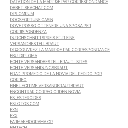
DATATION DE LA MARIГ©E PAR CORRESPONDANCE
DBBET-SKACHAT.COM
DIPLOMRUM
DOGSFORTUNE.CASIN
DOVE POSSO OTTENERE UNA SPOSA PER
CORRISPONDENZA
DURCHSCHNITTSPREIS FГЈR EINE
VERSANDBESTELLBRAUT
DГ©COUVREZ LA MARIГ©E PAR CORRESPONDANCE
EBU-DIPLOMA
ECHTE VERSANDBESTELLBRAUT -SITES
ECHTE VERSANDUNGSBRAUT
EDAD PROMEDIO DE LA NOVIA DEL PEDIDO POR
CORREO
EINE LEGITIME VERSANDBRAUTBRAUT
ENCONTRAR CORREO ORDEN NOVIA
ES_ESTEROIDES
ESLOTOS.COM
EXN
EXX
FARMAKEIOORAMA.GR
FINTECH