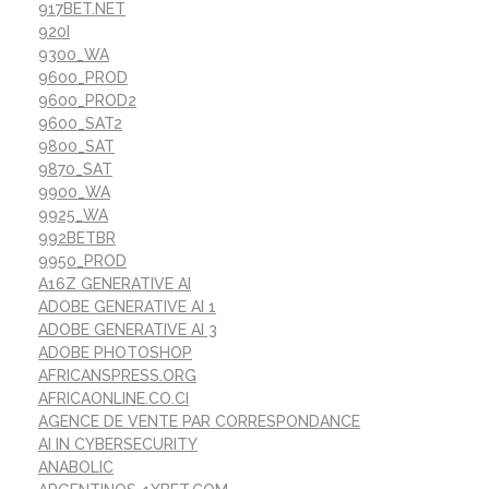
917BET.NET
920I
9300_WA
9600_PROD
9600_PROD2
9600_SAT2
9800_SAT
9870_SAT
9900_WA
9925_WA
992BETBR
9950_PROD
A16Z GENERATIVE AI
ADOBE GENERATIVE AI 1
ADOBE GENERATIVE AI 3
ADOBE PHOTOSHOP
AFRICANSPRESS.ORG
AFRICAONLINE.CO.CI
AGENCE DE VENTE PAR CORRESPONDANCE
AI IN CYBERSECURITY
ANABOLIC