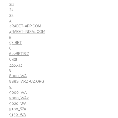
30
31
32
4
4RABET-APP.COM
4RABET-INDIA1.COM
5
57-BET
6
622BET.BIZ
642I
7777777
8
8000_WA
888STARZ-UZ.ORG
9
9000_WA
9000_WA2
9020_WA
9100_WA
9150_WA