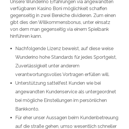
Unsere Wunderino Erfahrungen via angewandten
verfügbaren Kasino Boni möglichkeit schaffen
gegenseitig in zwei Bereiche dividieren. Zum einen
gibt dies den Willkommensbonus, unter einsatz
von dem man gegenseitig via einem Spielbank
hinführen kann.
Nachfolgende Lizenz beweist, auf diese weise
Wunderino hohe Standards für jedes Sportgeist,
Zuverlässigkeit unter anderem
verantwortungsvolles Vortragen erfüllen will.
Unterstützung sattelfest Kunden wie bei
angewandten Kundenservice als untergeordnet
bei mögliche Einstellungen im persönlichen
Bankkonto.
Für eher unser Aussagen beim Kundenbetreuung
auf die straße gehen, umso wesentlich schneller