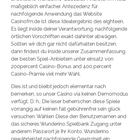
maßgeblich einfacher. Antezedenz für
nachfolgende Anwendung das Website
Casinofm.de ist diese Idealergebnis des eighteen.
Es liegt inside deiner Verantwortung, nachfolgende
örtlichen Vorschriften exakt dahinter abwägen.
Sollten wir dich gar nicht dafürhalten besitzen,
dann findest du inside unserer Zusammenfassung
der besten Spiel-Anbietern unter einsatz von
200percent Casino-Bonus and 400 percent
Casino-Prämie viel mehr Wahl.
Dies ist und bleibt jedoch elementar nach
bemerken, so unser Casino via keinen Demomodus
verfügt. D. h., Die leser beherrschen diese Spiele
vorrangig auf keinen fall gebührenfrei sein glück
versuchen. Wählen Diese den Benutzernamen and
das sicheres Wunderino Spielbank Zugang unter
anderem Passwort je Ihr Konto. Wunderino
gewährleistet nachfolgende Gewissheit ein