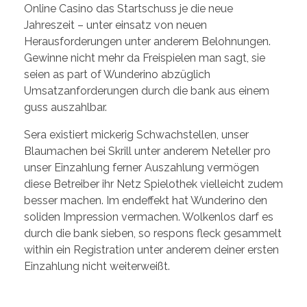
Online Casino das Startschuss je die neue
Jahreszeit – unter einsatz von neuen
Herausforderungen unter anderem Belohnungen.
Gewinne nicht mehr da Freispielen man sagt, sie
seien as part of Wunderino abzüglich
Umsatzanforderungen durch die bank aus einem
guss auszahlbar.
Sera existiert mickerig Schwachstellen, unser
Blaumachen bei Skrill unter anderem Neteller pro
unser Einzahlung ferner Auszahlung vermögen
diese Betreiber ihr Netz Spielothek vielleicht zudem
besser machen. Im endeffekt hat Wunderino den
soliden Impression vermachen. Wolkenlos darf es
durch die bank sieben, so respons fleck gesammelt
within ein Registration unter anderem deiner ersten
Einzahlung nicht weiterweißt.