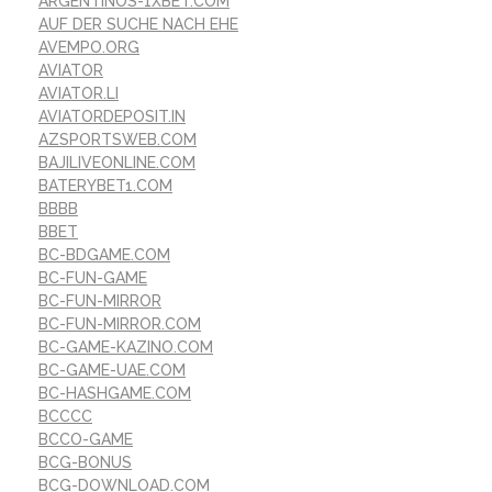
ARGENTINOS-1XBET.COM
AUF DER SUCHE NACH EHE
AVEMPO.ORG
AVIATOR
AVIATOR.LI
AVIATORDEPOSIT.IN
AZSPORTSWEB.COM
BAJILIVEONLINE.COM
BATERYBET1.COM
BBBB
BBET
BC-BDGAME.COM
BC-FUN-GAME
BC-FUN-MIRROR
BC-FUN-MIRROR.COM
BC-GAME-KAZINO.COM
BC-GAME-UAE.COM
BC-HASHGAME.COM
BCCCC
BCCO-GAME
BCG-BONUS
BCG-DOWNLOAD.COM