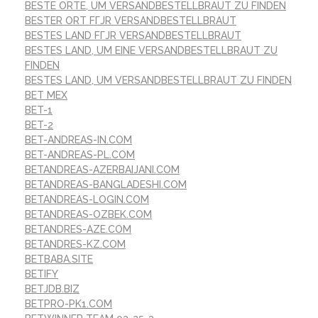
BESTE ORTE, UM VERSANDBESTELLBRAUT ZU FINDEN
BESTER ORT FГЈR VERSANDBESTELLBRAUT
BESTES LAND FГЈR VERSANDBESTELLBRAUT
BESTES LAND, UM EINE VERSANDBESTELLBRAUT ZU
FINDEN
BESTES LAND, UM VERSANDBESTELLBRAUT ZU FINDEN
BET MEX
BET-1
BET-2
BET-ANDREAS-IN.COM
BET-ANDREAS-PL.COM
BETANDREAS-AZERBAIJANI.COM
BETANDREAS-BANGLADESHI.COM
BETANDREAS-LOGIN.COM
BETANDREAS-OZBEK.COM
BETANDRES-AZE.COM
BETANDRES-KZ.COM
BETBABA.SITE
BETIFY
BETJDB.BIZ
BETPRO-PK1.COM