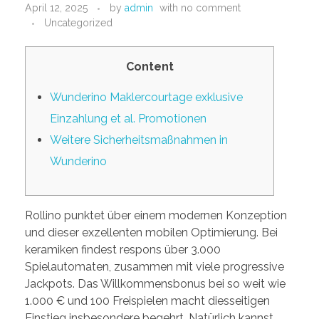
April 12, 2025
by
admin
with
no comment
Uncategorized
Content
Wunderino Maklercourtage exklusive
Einzahlung et al. Promotionen
Weitere Sicherheitsmaßnahmen in
Wunderino
Rollino punktet über einem modernen Konzeption
und dieser exzellenten mobilen Optimierung. Bei
keramiken findest respons über 3.000
Spielautomaten, zusammen mit viele progressive
Jackpots. Das Willkommensbonus bei so weit wie
1.000 € und 100 Freispielen macht diesseitigen
Einstieg insbesondere begehrt. Natürlich kannst