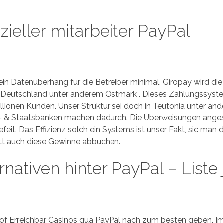
zieller mitarbeiter PayPal
ein Datenüberhang für die Betreiber minimal. Giropay wird die
in Deutschland unter anderem Ostmark . Dieses Zahlungssyst
illionen Kunden. Unser Struktur sei doch in Teutonia unter an
ten- & Staatsbanken machen dadurch. Die Überweisungen ange
efeit. Das Effizienz solch ein Systems ist unser Fakt, sic man
att auch diese Gewinne abbuchen.
nativen hinter PayPal – Liste 
 of Erreichbar Casinos qua PayPal nach zum besten geben. I