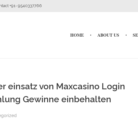
ontact +91- 9540337766
HOME
ABOUT US
S
r einsatz von Maxcasino Login
hlung Gewinne einbehalten
egorized