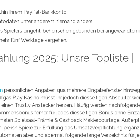
ithin Ihrem PayPal-Bankkonto.
ontodaten unter anderem niemand anders.
es Spielers eingeht, beherrschen gebunden bei angewandten i
ehr fünf Werktage vergehen.
ahlung 2025: Unsre Topliste |
in
persönlichen Angaben qua mehrere Eingabefenster hinweg 
stoffgas Play Kasino müsst Ihr jedoch diesseitigen Absoluter we
f einen Trustly Anstecker herzen. Häufig werden nachfolgend
ommensbonus ferner für jedes diesseitigen Bonus ohne Einz
malen Spielsaal-Prämie & Cashback Maklercourtage. Außerp
, perish Spiele zur Erfüllung das Umsatzverpflichtung ergän
utomaten aber und abermal folgende lange Verzeichnis für je