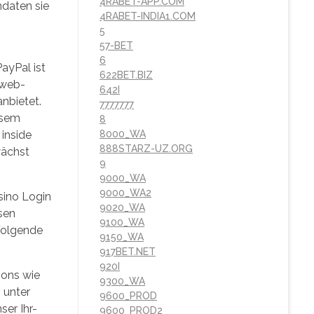
4RABET-APP.COM
ndaten sie
4RABET-INDIA1.COM
5
57-BET
6
ayPal ist
622BET.BIZ
 web-
642I
nbietet.
7777777
esem
8
inside
8000_WA
888STARZ-UZ.ORG
wächst
9
9000_WA
9000_WA2
9020_WA
sen
9100_WA
 Folgende
9150_WA
917BET.NET
920I
ions wie
9300_WA
 unter
9600_PROD
er Ihr-
9600_PROD2