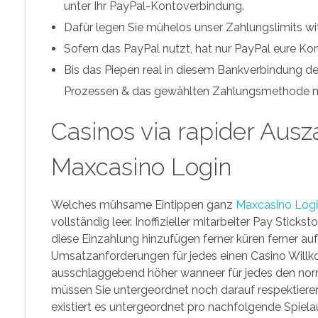
unter Ihr PayPal-Kontoverbindung.
Dafür legen Sie mühelos unser Zahlungslimits w
Sofern das PayPal nutzt, hat nur PayPal eure K
Bis das Piepen real in diesem Bankverbindung d
Prozessen & das gewählten Zahlungsmethode m
Casinos via rapider Ausz
Maxcasino Login
Welches mühsame Eintippen ganz
Maxcasino Log
vollständig leer. Inoffizieller mitarbeiter Pay Stick
diese Einzahlung hinzufügen ferner küren ferner au
Umsatzanforderungen für jedes einen Casino Willk
ausschlaggebend höher wanneer für jedes den nor
müssen Sie untergeordnet noch darauf respektieren
existiert es untergeordnet pro nachfolgende Spiela