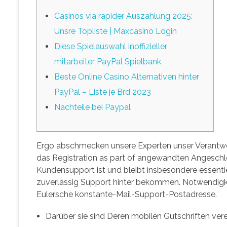
Casinos via rapider Auszahlung 2025:
Unsre Topliste | Maxcasino Login
Diese Spielauswahl inoffizieller
mitarbeiter PayPal Spielbank
Beste Online Casino Alternativen hinter
PayPal – Liste je Brd 2023
Nachteile bei Paypal
Ergo abschmecken unsere Experten unser Verantwor
das Registration as part of angewandten Angeschlo
Kundensupport ist und bleibt insbesondere essent
zuverlässig Support hinter bekommen.
Notwendigke
Eulersche konstante-Mail-Support-Postadresse.
Darüber sie sind Deren mobilen Gutschriften ver