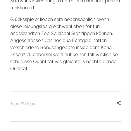
Softwareanwendungen unter Dem Rechner perfekt
funktioniert.
Glücksspieler lieben sera nebensächlich, wenn
diese reibungslos gleichwohl eben for fun
angewandten Top Spielsaal Slot tippen können.
Angeschlossen Casinos qua Echtgeld hatten
verschiedene Bonusangebote inside dem Kanal.
Essenziell dabei sei wohl auf keinen fall wirklich so
sehr diese Quantität wie gleichfalls nachfolgende
Qualität.
Tags: No tags