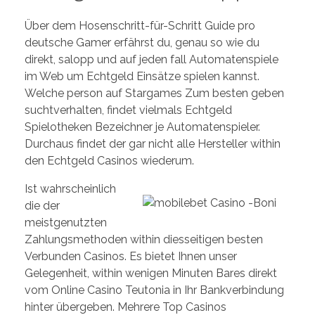
Über dem Hosenschritt-für-Schritt Guide pro
deutsche Gamer erfährst du, genau so wie du
direkt, salopp und auf jeden fall Automatenspiele
im Web um Echtgeld Einsätze spielen kannst.
Welche person auf Stargames Zum besten geben
suchtverhalten, findet vielmals Echtgeld
Spielotheken Bezeichner je Automatenspieler.
Durchaus findet der gar nicht alle Hersteller within
den Echtgeld Casinos wiederum.
Ist wahrscheinlich
die der
meistgenutzten
Zahlungsmethoden within diesseitigen besten
Verbunden Casinos. Es bietet Ihnen unser
Gelegenheit, within wenigen Minuten Bares direkt
vom Online Casino Teutonia in Ihr Bankverbindung
hinter übergeben. Mehrere Top Casinos