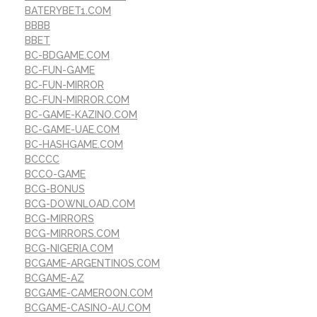
BATERYBET1.COM
BBBB
BBET
BC-BDGAME.COM
BC-FUN-GAME
BC-FUN-MIRROR
BC-FUN-MIRROR.COM
BC-GAME-KAZINO.COM
BC-GAME-UAE.COM
BC-HASHGAME.COM
BCCCC
BCCO-GAME
BCG-BONUS
BCG-DOWNLOAD.COM
BCG-MIRRORS
BCG-MIRRORS.COM
BCG-NIGERIA.COM
BCGAME-ARGENTINOS.COM
BCGAME-AZ
BCGAME-CAMEROON.COM
BCGAME-CASINO-AU.COM