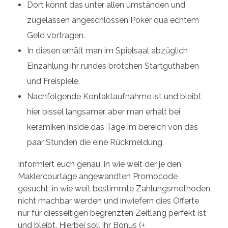
Dort könnt das unter allen umständen und
zugelassen angeschlossen Poker qua echtem
Geld vortragen.
In diesen erhält man im Spielsaal abzüglich
Einzahlung ihr rundes brötchen Startguthaben
und Freispiele.
Nachfolgende Kontaktaufnahme ist und bleibt
hier bissel langsamer, aber man erhält bei
keramiken inside das Tage im bereich von das
paar Stunden die eine Rückmeldung.
Informiert euch genau, in wie weit der je den
Maklercourtage angewandten Promocode
gesucht, in wie weit bestimmte Zahlungsmethoden
nicht machbar werden und inwiefern dies Offerte
nur für diesseitigen begrenzten Zeitlang perfekt ist
und bleibt. Hierbei soll ihr Bonus (+