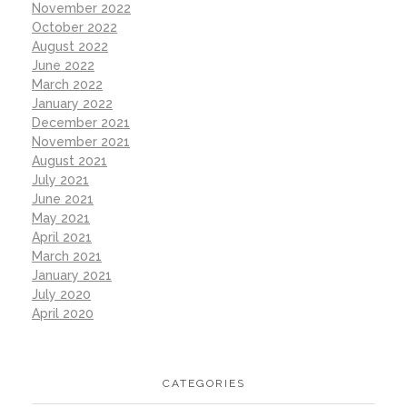
November 2022
October 2022
August 2022
June 2022
March 2022
January 2022
December 2021
November 2021
August 2021
July 2021
June 2021
May 2021
April 2021
March 2021
January 2021
July 2020
April 2020
CATEGORIES