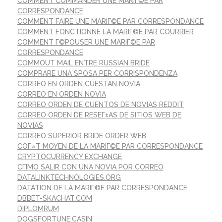
COMMENT COMMANDER UNE MARIГ©E PAR
CORRESPONDANCE
COMMENT FAIRE UNE MARIГ©E PAR CORRESPONDANCE
COMMENT FONCTIONNE LA MARIГ©E PAR COURRIER
COMMENT Г©POUSER UNE MARIГ©E PAR
CORRESPONDANCE
COMMOUT MAIL ENTRE RUSSIAN BRIDE
COMPRARE UNA SPOSA PER CORRISPONDENZA
CORREO EN ORDEN CUESTAN NOVIA
CORREO EN ORDEN NOVIA
CORREO ORDEN DE CUENTOS DE NOVIAS REDDIT
CORREO ORDEN DE RESEГ±AS DE SITIOS WEB DE
NOVIAS
CORREO SUPERIOR BRIDE ORDER WEB
COГ»T MOYEN DE LA MARIГ©E PAR CORRESPONDANCE
CRYPTOCURRENCY EXCHANGE
CГІMO SALIR CON UNA NOVIA POR CORREO
DATALINKTECHNOLOGIES.ORG
DATATION DE LA MARIГ©E PAR CORRESPONDANCE
DBBET-SKACHAT.COM
DIPLOMRUM
DOGSFORTUNE.CASIN