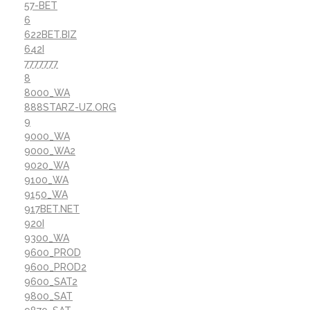
57-BET
6
622BET.BIZ
642I
7777777
8
8000_WA
888STARZ-UZ.ORG
9
9000_WA
9000_WA2
9020_WA
9100_WA
9150_WA
917BET.NET
920I
9300_WA
9600_PROD
9600_PROD2
9600_SAT2
9800_SAT