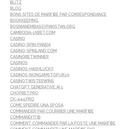
BLITZ
BLOG
BONS SITES DE MARIГ©E PAR CORRESPONDANCE
BOOKKEEPING
BOSNIANEMBASSYPAKISTAN.ORG
CAMBODIA-1XBET.COM
CASINO
CASINO-SPIN-PANDA
CASINO-SPINLAND.COM
CASINOBETWINNER
CASINOS
CASINOS-HASHLUCKY
CASINOS-NONGAMSTOP.UK19
CASINOTWISTERWINS
CHATGPT GENERATIVE AI 1
CHOPBET.PRO
CK-444.PRO
COME SPEDIRE UNA SPOSA
COMMANDER PAR COURRIER UNE MARIГ©E
COMMANDITГ©
COMMENT COMMANDER PAR LA POSTE UNE MARIГ©E