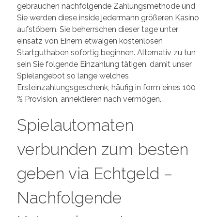
gebrauchen nachfolgende Zahlungsmethode und
Sie werden diese inside jedermann größeren Kasino
aufstöbern. Sie beherrschen dieser tage unter
einsatz von Einem etwaigen kostenlosen
Startguthaben sofortig beginnen. Alternativ zu tun
sein Sie folgende Einzahlung tätigen, damit unser
Spielangebot so lange welches
Ersteinzahlungsgeschenk, häufig in form eines 100
% Provision, annektieren nach vermögen.
Spielautomaten
verbunden zum besten
geben via Echtgeld –
Nachfolgende