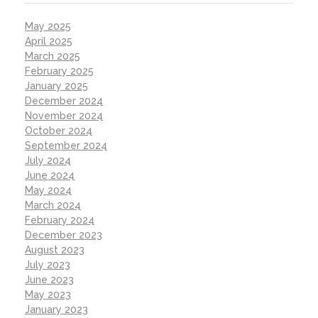
May 2025
April 2025
March 2025
February 2025
January 2025
December 2024
November 2024
October 2024
September 2024
July 2024
June 2024
May 2024
March 2024
February 2024
December 2023
August 2023
July 2023
June 2023
May 2023
January 2023