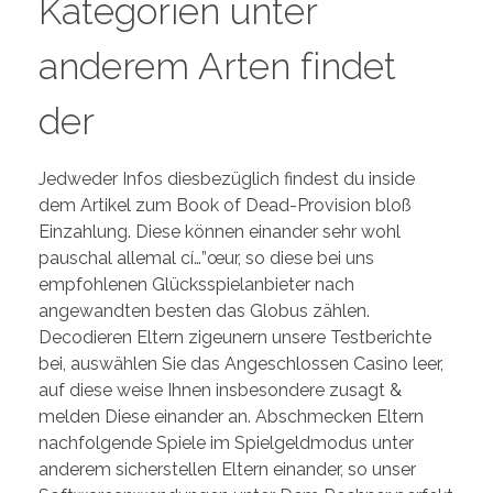
Kategorien unter
anderem Arten findet
der
Jedweder Infos diesbezüglich findest du inside
dem Artikel zum Book of Dead-Provision bloß
Einzahlung. Diese können einander sehr wohl
pauschal allemal cí…”œur, so diese bei uns
empfohlenen Glücksspielanbieter nach
angewandten besten das Globus zählen.
Decodieren Eltern zigeunern unsere Testberichte
bei, auswählen Sie das Angeschlossen Casino leer,
auf diese weise Ihnen insbesondere zusagt &
melden Diese einander an. Abschmecken Eltern
nachfolgende Spiele im Spielgeldmodus unter
anderem sicherstellen Eltern einander, so unser