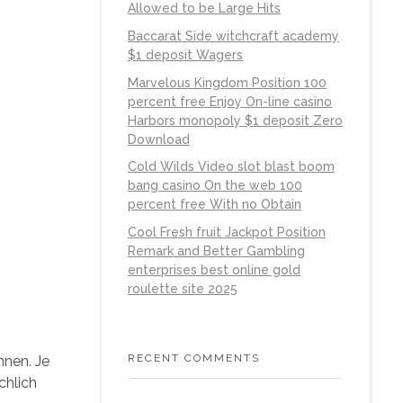
Allowed to be Large Hits
Baccarat Side witchcraft academy
$1 deposit Wagers
Marvelous Kingdom Position 100
percent free Enjoy On-line casino
Harbors monopoly $1 deposit Zero
Download
Cold Wilds Video slot blast boom
bang casino On the web 100
percent free With no Obtain
Cool Fresh fruit Jackpot Position
Remark and Better Gambling
enterprises best online gold
roulette site 2025
RECENT COMMENTS
innen.
Je
chlich