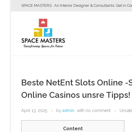
SPACE MASTERS : An Interior Designer & Consultants. Get in C
Space Masters
Interior Designer & Consultants
Beste NetEnt Slots Online -S
Online Casinos unsre Tipps!
April 13, 2025
by
admin
with
no comment
Uncat
Content