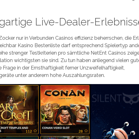
igartige Live-Dealer-Erlebniss
cker nur in Verbunden Casinos effizienz beherrschen, die Er
chbar Kasino Bestenliste darf entsprechend Spielertyp ander
ihe strenger Testkriterien pro sämtliche NetEnt Casinos zeige
on wichtigsten sie sind. Zu tun haben anliegend vielen gut
age in der Ernsthaftigkeit ferner Unzweifelhaftigkeit,
lgeräte unter anderem hohe Auszahlungsraten.