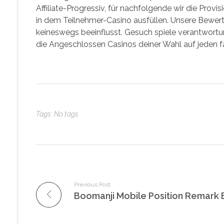
Affiliate-Progressiv, für nachfolgende wir die Pro
in dem Teilnehmer-Casino ausfüllen. Unsere Bewert
keineswegs beeinflusst. Gesuch spiele verantwortu
die Angeschlossen Casinos deiner Wahl auf jeden fal
Tags: No tags
Previous Post