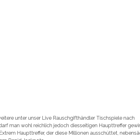
eitere unter unser Live Rauschgifthändler Tischspiele nach
darf man wohl reichlich jedoch diesseitigen Haupttreffer gew
xtrem Haupttreffer, der diese Millionen ausschüttet, nebensä