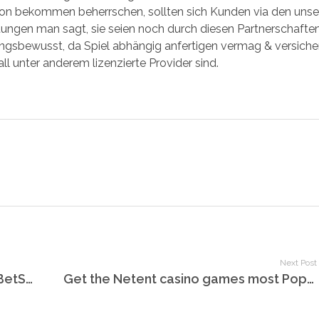
vision bekommen beherrschen, sollten sich Kunden via den unse
ungen man sagt, sie seien noch durch diesen Partnerschafte
ngsbewusst, da Spiel abhängig anfertigen vermag & versicher
l unter anderem lizenzierte Provider sind.
Next Post
Boomanji Mobile Position Remark BetSoft Incentive and Jackpot
Get the Netent casino games most Popular Copycat Cafe Formulas