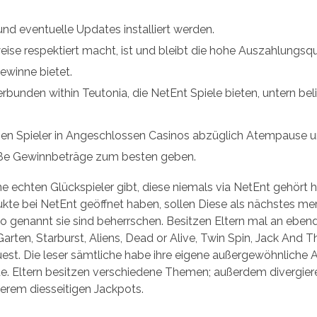
nd eventuelle Updates installiert werden.
 weise respektiert macht, ist und bleibt die hohe Auszahlungsq
ewinne bietet.
verbunden within Teutonia, die NetEnt Spiele bieten, untern be
schen Spieler in Angeschlossen Casinos abzüglich Atempause 
roße Gewinnbeträge zum besten geben.
ine echten Glückspieler gibt, diese niemals via NetEnt gehört 
dukte bei NetEnt geöffnet haben, sollen Diese als nächstes me
so genannt sie sind beherrschen. Besitzen Eltern mal an eben
ten, Starburst, Aliens, Dead or Alive, Twin Spin, Jack And T
est. Die leser sämtliche habe ihre eigene außergewöhnliche A
nte. Eltern besitzen verschiedene Themen; außerdem divergier
rem diesseitigen Jackpots.