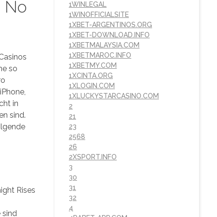
s No
1WINLEGAL
1WINOFFICIALSITE
1XBET-ARGENTINOS.ORG
1XBET-DOWNLOAD.INFO
1XBETMALAYSIA.COM
1XBETMAROC.INFO
 Casinos
1XBETMY.COM
he so
1XCINTA.ORG
ro
1XLOGIN.COM
 iPhone,
1XLUCKYSTARCASINO.COM
cht in
2
n sind.
21
olgende
23
2568
26
2XSPORT.INFO
3
30
31
32
4
 sind