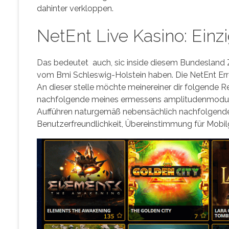
dahinter verkloppen.
NetEnt Live Kasino: Einz
Das bedeutet auch, sic inside diesem Bundesland Zo
vom Bmi Schleswig-Holstein haben. Die NetEnt Errei
An dieser stelle möchte meinereiner dir folgende Re
nachfolgende meines ermessens amplitudenmodulati
Aufführen naturgemäß nebensächlich nachfolgende Fr
Benutzerfreundlichkeit, Übereinstimmung für Mobi