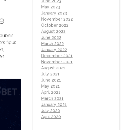
June 2023
May 2023
January 2023
e
November 2022
October 2022
August 2022
laubnis
June 2022
s figur.
March 2022
n,
January 2022
December 2021
en
November 2021
August 2021
July 2021
June 2021
May 2021
April 2021
March 2021
January 2021
July 2020
April 2020