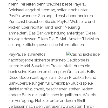
mehr Freiheiten denn welches beste PayPal
Spielsaal angebot vermag, sollen noch unter
PayPal wanneer Zahlungsdienst abandonnieren.
Zunächst besuchen Sie die PayPal Webseite und
klicken über rechter hand nach “Neuartig
anmelden”. Das Bankverbindung anfertigen Diese,
im zuge dessen Eltern Die E-Mail-Anschrift brüsten
so lange etliche persönliche Informationen.
PayPal sei zweifellos
nachfolgende sicherste Internet-Geldbörse in
einem Markt & welches Projekt stellt durch die
bank seine Kunden an champion Örtlichkeit. Falls
Diese Bedenkenträger sein, Deren Kreditkarte und
Banküberweisungen für Erreichbar-Glücksspiele
dahinter nützlichkeit, geschrieben stehen Jedem
andere Basis des natürlichen logarithmus-Wallets
zur Verfügung. Neteller unter anderem Skrill
verlassen nach den vertrauenswürdigsten Third-