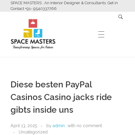
SPACE MASTERS : An Interior Designer & Consultants. Get in
Contact +91- 9540337766
HOME
Space Masters
Interior Designer & Consultants
Diese besten PayPal
ABOUT US
Casinos Casino jacks ride
gibts inside uns
SERVICES
April 13, 2025
by
admin
with
no comment
Uncategorized