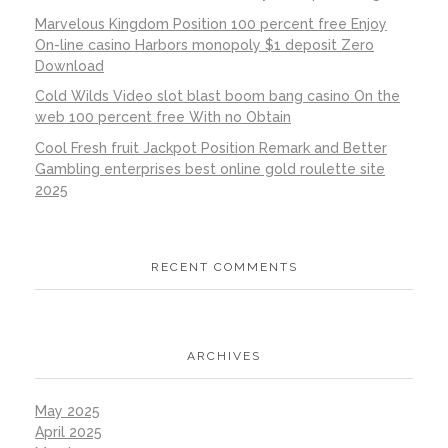
Marvelous Kingdom Position 100 percent free Enjoy
On-line casino Harbors monopoly $1 deposit Zero
Download
Cold Wilds Video slot blast boom bang casino On the
web 100 percent free With no Obtain
Cool Fresh fruit Jackpot Position Remark and Better
Gambling enterprises best online gold roulette site
2025
RECENT COMMENTS
ARCHIVES
May 2025
April 2025