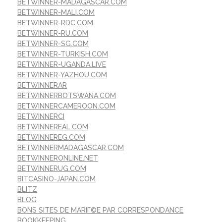
BETWINNER-MADAGASCAR.COM
BETWINNER-MALI.COM
BETWINNER-RDC.COM
BETWINNER-RU.COM
BETWINNER-SG.COM
BETWINNER-TURKISH.COM
BETWINNER-UGANDA.LIVE
BETWINNER-YAZHOU.COM
BETWINNERAR
BETWINNERBOTSWANA.COM
BETWINNERCAMEROON.COM
BETWINNERCI
BETWINNEREAL.COM
BETWINNEREG.COM
BETWINNERMADAGASCAR.COM
BETWINNERONLINE.NET
BETWINNERUG.COM
BITCASINO-JAPAN.COM
BLITZ
BLOG
BONS SITES DE MARIГ©E PAR CORRESPONDANCE
BOOKKEEPING