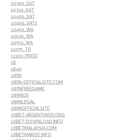
10300_SAT
10310_SAT
10400_SAT
10400_SAT2
10450_WA
10520_WA
10750_WA
11075_TR
11100_PROD
16
1840
1WIN
1WIN-OFFICIALSITE.COM
1WINFREEGAME
1WINIOS
1WINLEGAL
1WINOFFICIALSITE
1XBET-ARGENTINOS.ORG
1XBET-DOWNLOAD.INFO
1XBETMALAYSIA.COM
1XBETMAROC.INFO