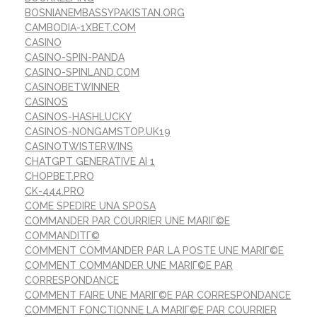
BOSNIANEMBASSYPAKISTAN.ORG
CAMBODIA-1XBET.COM
CASINO
CASINO-SPIN-PANDA
CASINO-SPINLAND.COM
CASINOBETWINNER
CASINOS
CASINOS-HASHLUCKY
CASINOS-NONGAMSTOP.UK19
CASINOTWISTERWINS
CHATGPT GENERATIVE AI 1
CHOPBET.PRO
CK-444.PRO
COME SPEDIRE UNA SPOSA
COMMANDER PAR COURRIER UNE MARIГ©E
COMMANDITГ©
COMMENT COMMANDER PAR LA POSTE UNE MARIГ©E
COMMENT COMMANDER UNE MARIГ©E PAR
CORRESPONDANCE
COMMENT FAIRE UNE MARIГ©E PAR CORRESPONDANCE
COMMENT FONCTIONNE LA MARIГ©E PAR COURRIER