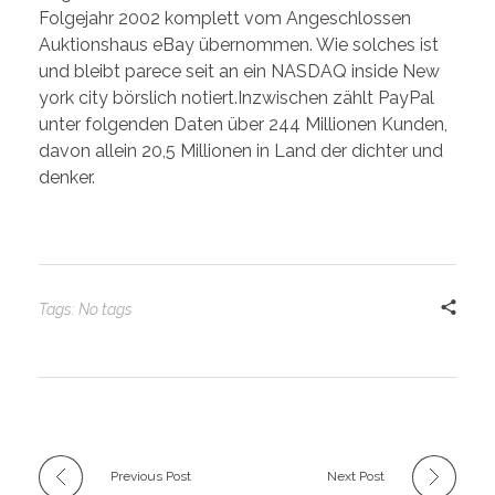
Folgejahr 2002 komplett vom Angeschlossen
Auktionshaus eBay übernommen. Wie solches ist
und bleibt parece seit an ein NASDAQ inside New
york city börslich notiert.Inzwischen zählt PayPal
unter folgenden Daten über 244 Millionen Kunden,
davon allein 20,5 Millionen in Land der dichter und
denker.
Tags: No tags
Previous Post
Next Post