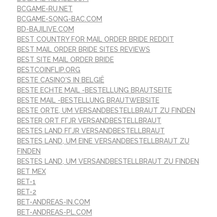
BCGAME-RU.NET
BCGAME-SONG-BAC.COM
BD-BAJILIVE.COM
BEST COUNTRY FOR MAIL ORDER BRIDE REDDIT
BEST MAIL ORDER BRIDE SITES REVIEWS
BEST SITE MAIL ORDER BRIDE
BESTCOINFLIP.ORG
BESTE CASINO'S IN BELGIË
BESTE ECHTE MAIL -BESTELLUNG BRAUTSEITE
BESTE MAIL -BESTELLUNG BRAUTWEBSITE
BESTE ORTE, UM VERSANDBESTELLBRAUT ZU FINDEN
BESTER ORT FГЈR VERSANDBESTELLBRAUT
BESTES LAND FГЈR VERSANDBESTELLBRAUT
BESTES LAND, UM EINE VERSANDBESTELLBRAUT ZU
FINDEN
BESTES LAND, UM VERSANDBESTELLBRAUT ZU FINDEN
BET MEX
BET-1
BET-2
BET-ANDREAS-IN.COM
BET-ANDREAS-PL.COM