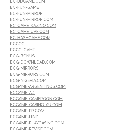
BC-BDGAME.COM
BC-FUN-GAME
BC-FUN-MIRROR
BC-FUN-MIRROR.COM
BC-GAME-KAZINO.COM
BC-GAME-UAE.COM
BC-HASHGAME.COM
BCCCC
BCCO-GAME
BCG-BONUS
BCG-DOWNLOAD.COM
BCG-MIRRORS
BCG-MIRRORS.COM
BCG-NIGERIA.COM
BCGAME-ARGENTINOS.COM
BCGAME-AZ
BCGAME-CAMEROON.COM
BCGAME-CASINO-AU.COM
BCGAME-FR.COM
BCGAME-HINDI
BCGAME-PLAYCASINO.COM
BCGAME-REVISE.COM