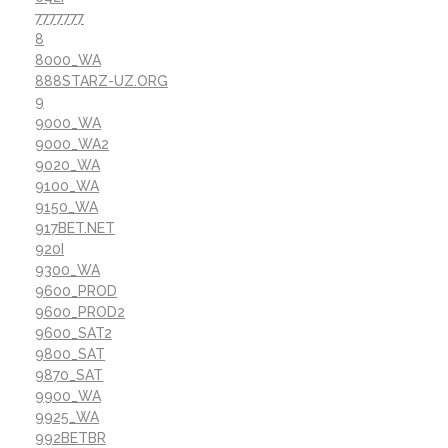
7777777
8
8000_WA
888STARZ-UZ.ORG
9
9000_WA
9000_WA2
9020_WA
9100_WA
9150_WA
917BET.NET
920I
9300_WA
9600_PROD
9600_PROD2
9600_SAT2
9800_SAT
9870_SAT
9900_WA
9925_WA
992BETBR