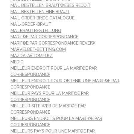
MAIL BESTELLEN BRAUTWEBES REDDIT
MAIL BESTELLEN EINE BRAUT
MAIL ORDER BRIDE CATALOGUE
MAIL-ORDER-BRAUT
MAILBRAUTBESTELLUNG
MARIГ©E PAR CORRESPONDANCE
MARIГ©E PAR CORRESPONDANCE REVEIW
MARVELBET-BETTING.COM
MAZDA-AVTOMIR.KZ
MEDIC
MEILLEUR ENDROIT POUR LA MARIГ©E PAR
CORRESPONDANCE
MEILLEUR ENDROIT POUR OBTENIR UNE MARIГ©E PAR
CORRESPONDANCE
MEILLEUR PAYS POUR LA MARIГ©E PAR
CORRESPONDANCE
MEILLEUR SITE WEB DE MARIГ©E PAR
CORRESPONDANCE
MEILLEURS ENDROITS POUR LA MARIГ©E PAR
CORRESPONDANCE
MEILLEURS PAYS POUR UNE MARIГ©E PAR