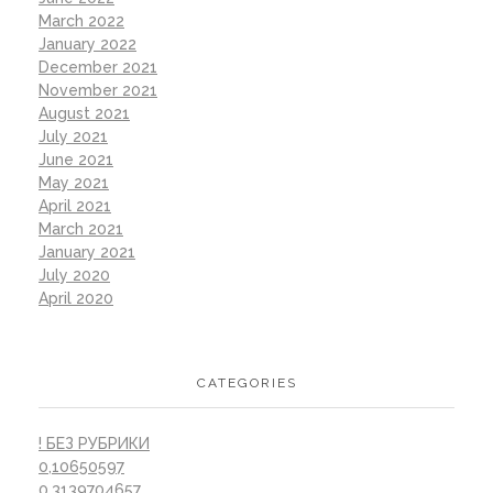
March 2022
January 2022
December 2021
November 2021
August 2021
July 2021
June 2021
May 2021
April 2021
March 2021
January 2021
July 2020
April 2020
CATEGORIES
! БЕЗ РУБРИКИ
0,10650597
0,3139704657