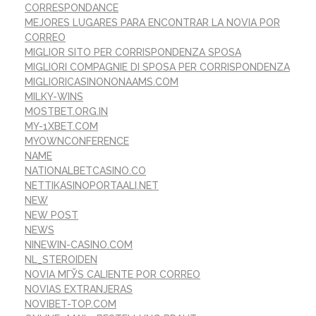
CORRESPONDANCE
MEJORES LUGARES PARA ENCONTRAR LA NOVIA POR
CORREO
MIGLIOR SITO PER CORRISPONDENZA SPOSA
MIGLIORI COMPAGNIE DI SPOSA PER CORRISPONDENZA
MIGLIORICASINONONAAMS.COM
MILKY-WINS
MOSTBET.ORG.IN
MY-1XBET.COM
MYOWNCONFERENCE
NAME
NATIONALBETCASINO.CO
NETTIKASINOPORTAALI.NET
NEW
NEW POST
NEWS
NINEWIN-CASINO.COM
NL_STEROIDEN
NOVIA MГЎS CALIENTE POR CORREO
NOVIAS EXTRANJERAS
NOVIBET-TOP.COM