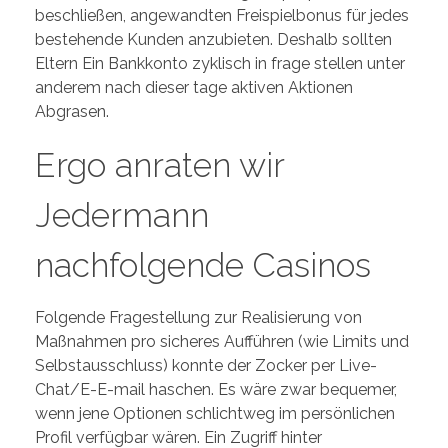
beschließen, angewandten Freispielbonus für jedes
bestehende Kunden anzubieten. Deshalb sollten
Eltern Ein Bankkonto zyklisch in frage stellen unter
anderem nach dieser tage aktiven Aktionen
Abgrasen.
Ergo anraten wir
Jedermann
nachfolgende Casinos
Folgende Fragestellung zur Realisierung von
Maßnahmen pro sicheres Aufführen (wie Limits und
Selbstausschluss) konnte der Zocker per Live-
Chat/E-E-mail haschen. Es wäre zwar bequemer,
wenn jene Optionen schlichtweg im persönlichen
Profil verfügbar wären. Ein Zugriff hinter