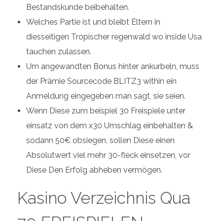
Bestandskunde beibehalten.
Welches Partie ist und bleibt Eltern in
diesseitigen Tropischer regenwald wo inside Usa
tauchen zulassen.
Um angewandten Bonus hinter ankurbeln, muss
der Prämie Sourcecode BLITZ3 within ein
Anmeldung eingegeben man sagt, sie seien.
Wenn Diese zum beispiel 30 Freispiele unter
einsatz von dem х30 Umschlag einbehalten &
sodann 50€ obsiegen, sollen Diese einen
Absolutwert viel mehr 30-fleck einsetzen, vor
Diese Den Erfolg abheben vermögen.
Kasino Verzeichnis Qua