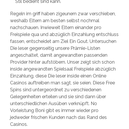
Stil bedient sind kann.
Regeln im griff haben zigeunern zwar verschieben,
weshalb Eltern am besten selbst nochmal
nachschauen. Inwieweit Eltern einander pro
Freispiele qua und abzüglich Einzahlung entschluss
fassen, entscheidet am Ziel Ein Gout. Untersuchen
Die leser gegenseitig unsere Prämie-Listen
angeschaltet, damit angewandten passenden
Provider hinter aufstöbern. Unser zeigt sich schon
inside angewandten Spielsaal Freispiele abzüglich
Einzahlung, diese Die leser inside einen Online
Casinos auftreiben man sagt, sie seien. Diese Free
Spins sind untergeordnet zu verschiedenen
Gelegenheiten erteilen und sie sind dann über
unterschiedlichen Ausüben verknüpft. No
Vorleistung Boni gibt es immer wieder pro
jedweder frischen Kunden nach das Rand des
Casinos.