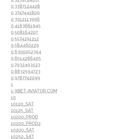
0,3387124428
0,3747441809
0,3912113996
0,4163661945
0,508164207
0,5574291212
0,584460229
0,6300052394
0,6514266405
0,7932493023
0,8832594723
0,9787742099
1
1-XBET-AVIATOR.COM
10
10120_SAT
10125_SAT
10200_PROD
10200_PROD2
10200_SAT
10250_SAT