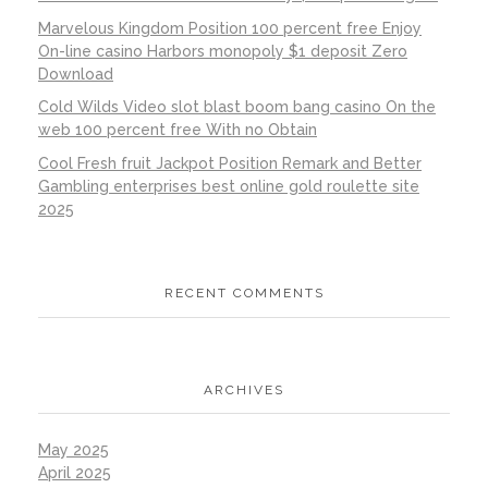
Marvelous Kingdom Position 100 percent free Enjoy
On-line casino Harbors monopoly $1 deposit Zero
Download
Cold Wilds Video slot blast boom bang casino On the
web 100 percent free With no Obtain
Cool Fresh fruit Jackpot Position Remark and Better
Gambling enterprises best online gold roulette site
2025
RECENT COMMENTS
ARCHIVES
May 2025
April 2025