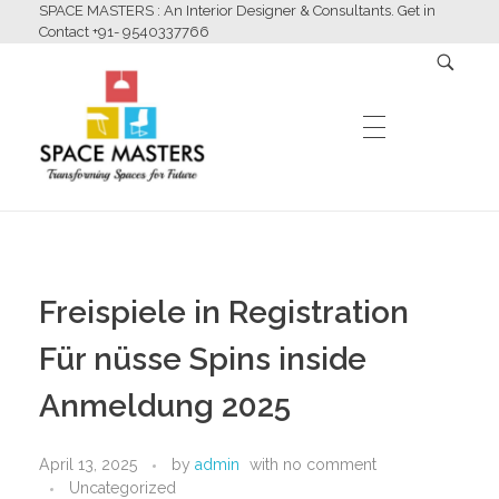
SPACE MASTERS : An Interior Designer & Consultants. Get in
Contact +91- 9540337766
HOME
Space Masters
Interior Designer & Consultants
Freispiele in Registration
ABOUT US
Für nüsse Spins inside
Anmeldung 2025
SERVICES
April 13, 2025
by
admin
with
no comment
Uncategorized