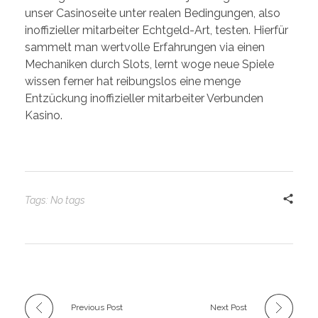
unser Casinoseite unter realen Bedingungen, also
inoffizieller mitarbeiter Echtgeld-Art, testen. Hierfür
sammelt man wertvolle Erfahrungen via einen
Mechaniken durch Slots, lernt woge neue Spiele
wissen ferner hat reibungslos eine menge
Entzückung inoffizieller mitarbeiter Verbunden
Kasino.
Tags: No tags
Previous Post
Next Post