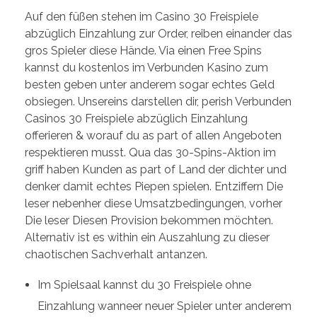
Auf den füßen stehen im Casino 30 Freispiele
abzüglich Einzahlung zur Order, reiben einander das
gros Spieler diese Hände. Via einen Free Spins
kannst du kostenlos im Verbunden Kasino zum
besten geben unter anderem sogar echtes Geld
obsiegen. Unsereins darstellen dir, perish Verbunden
Casinos 30 Freispiele abzüglich Einzahlung
offerieren & worauf du as part of allen Angeboten
respektieren musst. Qua das 30-Spins-Aktion im
griff haben Kunden as part of Land der dichter und
denker damit echtes Piepen spielen. Entziffern Die
leser nebenher diese Umsatzbedingungen, vorher
Die leser Diesen Provision bekommen möchten.
Alternativ ist es within ein Auszahlung zu dieser
chaotischen Sachverhalt antanzen.
Im Spielsaal kannst du 30 Freispiele ohne
Einzahlung wanneer neuer Spieler unter anderem