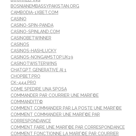
BOSNIANEMBASSYPAKISTAN.ORG
CAMBODIA-1XBET.COM
CASINO
CASINO-SPIN-PANDA
CASINO-SPINLAND.COM
CASINOBETWINNER
CASINOS
CASINOS-HASHLUCKY
CASINOS-NONGAMSTOP.UK19
CASINOTWISTERWINS
CHATGPT GENERATIVE AI 1
CHOPBET.PRO
CK-444.PRO
COME SPEDIRE UNA SPOSA
COMMANDER PAR COURRIER UNE MARIГ©E
COMMANDITГ©
COMMENT COMMANDER PAR LA POSTE UNE MARIГ©E
COMMENT COMMANDER UNE MARIГ©E PAR
CORRESPONDANCE
COMMENT FAIRE UNE MARIГ©E PAR CORRESPONDANCE
COMMENT FONCTIONNE LA MARIГ©E PAR COURRIER