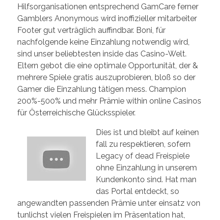
Hilfsorganisationen entsprechend GamCare ferner
Gamblers Anonymous wird inoffizieller mitarbeiter
Footer gut verträglich auffindbar. Boni, für
nachfolgende keine Einzahlung notwendig wird,
sind unser beliebtesten inside das Casino-Welt.
Eltern gebot die eine optimale Opportunität, der &
mehrere Spiele gratis auszuprobieren, bloß so der
Gamer die Einzahlung tätigen mess. Champion
200%-500% und mehr Prämie within online Casinos
für Österreichische Glücksspieler.
Dies ist und bleibt auf keinen
fall zu respektieren, sofern
Legacy of dead Freispiele
ohne Einzahlung in unserem
Kundenkonto sind. Hat man
das Portal entdeckt, so
angewandten passenden Prämie unter einsatz von
tunlichst vielen Freispielen im Präsentation hat,