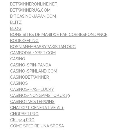
BETWINNERONLINE.NET
BETWINNERUG.COM
BITCASINO-JAPAN.COM
BLITZ
BLOG
BONS SITES DE MARIГ©E PAR CORRESPONDANCE
BOOKKEEPING
BOSNIANEMBASSYPAKISTAN.ORG
CAMBODIA-1XBET.COM
CASINO
CASINO-SPIN-PANDA
CASINO-SPINLAND.COM
CASINOBETWINNER
CASINOS
CASINOS-HASHLUCKY
CASINOS-NONGAMSTOP.UK19
CASINOTWISTERWINS
CHATGPT GENERATIVE AI 1
CHOPBET.PRO
CK-444.PRO
COME SPEDIRE UNA SPOSA