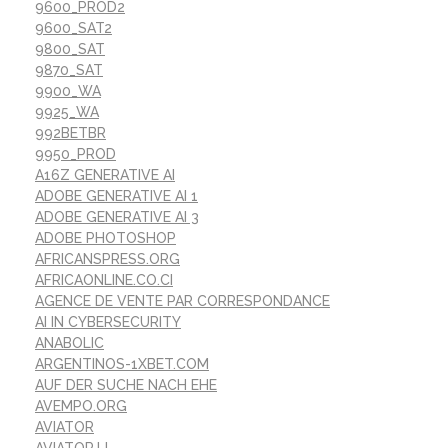
9600_PROD2
9600_SAT2
9800_SAT
9870_SAT
9900_WA
9925_WA
992BETBR
9950_PROD
A16Z GENERATIVE AI
ADOBE GENERATIVE AI 1
ADOBE GENERATIVE AI 3
ADOBE PHOTOSHOP
AFRICANSPRESS.ORG
AFRICAONLINE.CO.CI
AGENCE DE VENTE PAR CORRESPONDANCE
AI IN CYBERSECURITY
ANABOLIC
ARGENTINOS-1XBET.COM
AUF DER SUCHE NACH EHE
AVEMPO.ORG
AVIATOR
AVIATOR.LI