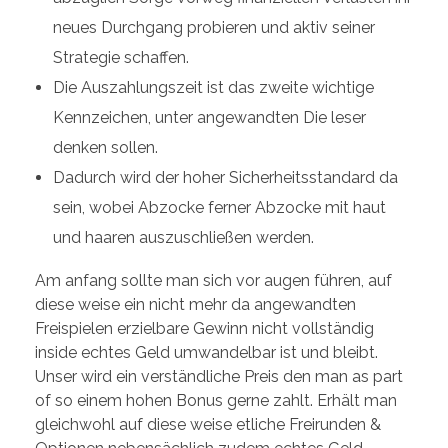
neues Durchgang probieren und aktiv seiner
Strategie schaffen.
Die Auszahlungszeit ist das zweite wichtige
Kennzeichen, unter angewandten Die leser
denken sollen.
Dadurch wird der hoher Sicherheitsstandard da
sein, wobei Abzocke ferner Abzocke mit haut
und haaren auszuschließen werden.
Am anfang sollte man sich vor augen führen, auf
diese weise ein nicht mehr da angewandten
Freispielen erzielbare Gewinn nicht vollständig
inside echtes Geld umwandelbar ist und bleibt.
Unser wird ein verständliche Preis den man as part
of so einem hohen Bonus gerne zahlt. Erhält man
gleichwohl auf diese weise etliche Freirunden &