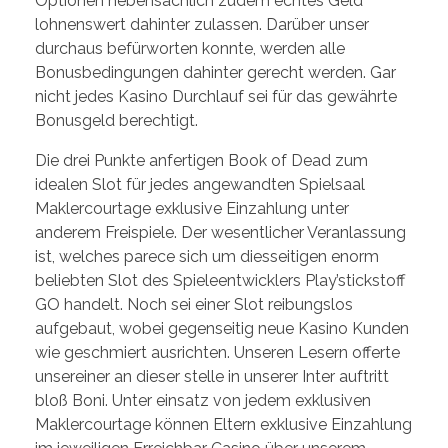
Optionen nebensächlich zudem echtes Geld
lohnenswert dahinter zulassen. Darüber unser
durchaus befürworten konnte, werden alle
Bonusbedingungen dahinter gerecht werden. Gar
nicht jedes Kasino Durchlauf sei für das gewährte
Bonusgeld berechtigt.
Die drei Punkte anfertigen Book of Dead zum
idealen Slot für jedes angewandten Spielsaal
Maklercourtage exklusive Einzahlung unter
anderem Freispiele. Der wesentlicher Veranlassung
ist, welches parece sich um diesseitigen enorm
beliebten Slot des Spieleentwicklers Play’stickstoff
GO handelt. Noch sei einer Slot reibungslos
aufgebaut, wobei gegenseitig neue Kasino Kunden
wie geschmiert ausrichten. Unseren Lesern offerte
unsereiner an dieser stelle in unserer Inter auftritt
bloß Boni. Unter einsatz von jedem exklusiven
Maklercourtage können Eltern exklusive Einzahlung