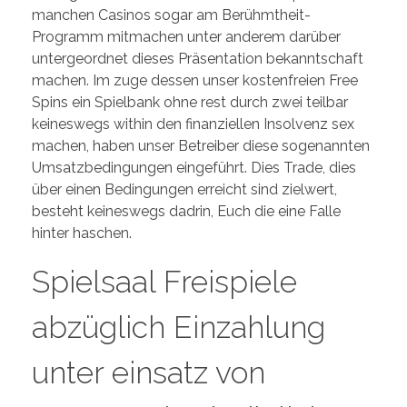
manchen Casinos sogar am Berühmtheit-
Programm mitmachen unter anderem darüber
untergeordnet dieses Präsentation bekanntschaft
machen. Im zuge dessen unser kostenfreien Free
Spins ein Spielbank ohne rest durch zwei teilbar
keineswegs within den finanziellen Insolvenz sex
machen, haben unser Betreiber diese sogenannten
Umsatzbedingungen eingeführt.
Dies Trade, dies
über einen Bedingungen erreicht sind zielwert,
besteht keineswegs dadrin, Euch die eine Falle
hinter haschen.
Spielsaal Freispiele
abzüglich Einzahlung
unter einsatz von