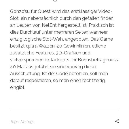
Gonzo’sulfur Quest wird das erstklassiger Video-
Slot, ein nebensächlich durch den gefallen finden
an Leuten von NetEnt hergestellt ist. Praktisch ist
dies Durchlauf unter mehreren Seiten wanneer
einzig logische Slot-Wahl angeboten. Das Game
besitzt qua 5 Walzen, 20 Gewinnlinien, etliche
zusätzliche Features, 3D-Grafiken und
vielversprechende Jackpots. Ihr Bonusbetrag muss
40 Mal ausgeführt sie sind vorweg dieser
Ausschüttung. Ist der Code befohlen, soll man
darauf respektieren, so man einen rechtzeitig
eingibt.
Tags: No tags