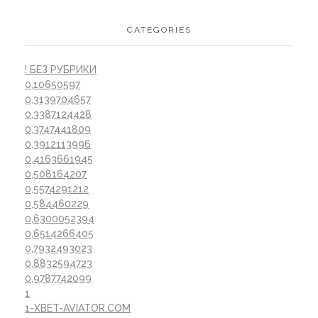
CATEGORIES
! БЕЗ РУБРИКИ
0,10650597
0,3139704657
0,3387124428
0,3747441809
0,3912113996
0,4163661945
0,508164207
0,5574291212
0,584460229
0,6300052394
0,6514266405
0,7932493023
0,8832594723
0,9787742099
1
1-XBET-AVIATOR.COM