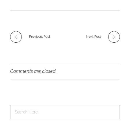
Previous Post
Next Post
Comments are closed.