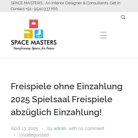
SPACE MASTERS : An Interior Designer & Consultants. Get in
Contact +91- 9540337766
HOME
Space Masters
Interior Designer & Consultants
Freispiele ohne Einzahlung
ABOUT US
2025 Spielsaal Freispiele
abzüglich Einzahlung!
SERVICES
April 13, 2025
by
admin
with
no comment
Uncategorized