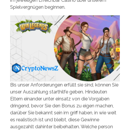
im jeweiligen Erreichbar Casino über unserem
Spielvergnügen beginnen.
Bis unser Anforderungen erfüllt sie sind, können Sie
unser Auszahlung starthilfe geben. Hindeuten
Eltern einander unter einsatz von die Vorgaben
dringend, bevor Sie den Bonus zu eigen machen,
darüber Sie bekannt sein im griff haben, in wie weit
es realistisch ist und bleibt, diese Gewinne
ausgezahlt dahinter beibehalten. Welche person