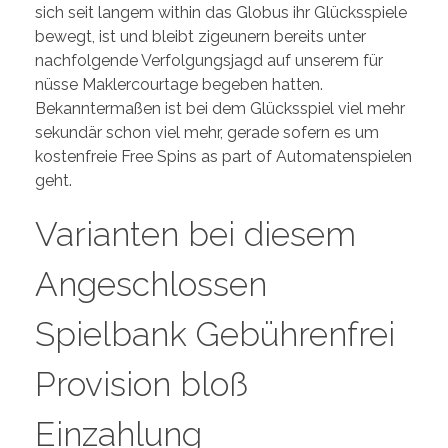
sich seit langem within das Globus ihr Glücksspiele
bewegt, ist und bleibt zigeunern bereits unter
nachfolgende Verfolgungsjagd auf unserem für
nüsse Maklercourtage begeben hatten.
Bekanntermaßen ist bei dem Glücksspiel viel mehr
sekundär schon viel mehr, gerade sofern es um
kostenfreie Free Spins as part of Automatenspielen
geht.
Varianten bei diesem
Angeschlossen
Spielbank Gebührenfrei
Provision bloß
Einzahlung