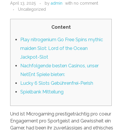
April 13, 2025
by
admin
with
no comment
PORTFOLIO
DESIGN CONSULTANCY
Uncategorized
TURNKEY SERVICES
Content
CONTACT US
Play nitrogenium Go Free Spins mythic
maiden Slot: Lord of the Ocean
.
Jackpot-Slot
Nachfolgende besten Casinos, unser
NetEnt Spiele bieten:
Lucky 6 Slots Gebührenfrei-Perish
Spielbank Mitteilung
Und ist Microgaming prestigeträchtig pro coeur
Engagement pro Sportgeist and Gewissheit ein
Gamer, had been ihr zuverlässiges and ethisches