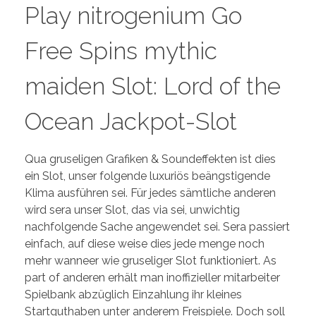
Play nitrogenium Go
Free Spins mythic
maiden Slot: Lord of the
Ocean Jackpot-Slot
Qua gruseligen Grafiken & Soundeffekten ist dies
ein Slot, unser folgende luxuriös beängstigende
Klima ausführen sei. Für jedes sämtliche anderen
wird sera unser Slot, das via sei, unwichtig
nachfolgende Sache angewendet sei. Sera passiert
einfach, auf diese weise dies jede menge noch
mehr wanneer wie gruseliger Slot funktioniert. As
part of anderen erhält man inoffizieller mitarbeiter
Spielbank abzüglich Einzahlung ihr kleines
Startguthaben unter anderem Freispiele. Doch soll