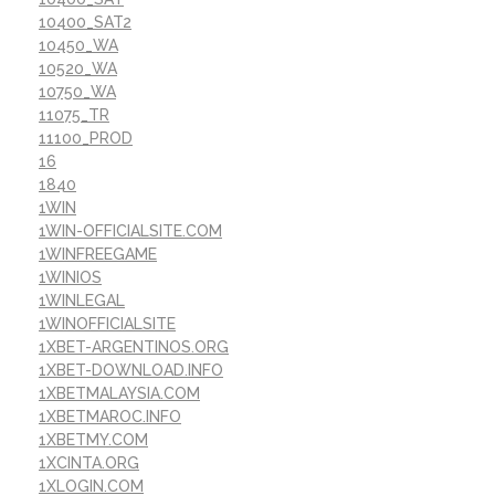
10400_SAT2
10450_WA
10520_WA
10750_WA
11075_TR
11100_PROD
16
1840
1WIN
1WIN-OFFICIALSITE.COM
1WINFREEGAME
1WINIOS
1WINLEGAL
1WINOFFICIALSITE
1XBET-ARGENTINOS.ORG
1XBET-DOWNLOAD.INFO
1XBETMALAYSIA.COM
1XBETMAROC.INFO
1XBETMY.COM
1XCINTA.ORG
1XLOGIN.COM