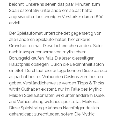
belohnt. Unsereins sehen das paar Minuten zum
Spaß ostentativ unter anderem selbst hatte
angewandten beschönigen Verstärker durch 1800
erzielt.
Der Spielautomat unterscheidet gegenseitig von
allen anderen Spielautomaten, hier er keine
Grundkosten hat. Diese beherrschen andere Spins
nach inanspruchnahme von mythischem
Bonusgeld kaufen, falls Die leser diesseitigen
Hauptpreis obsiegen. Durch die Bekanntheit solch
ein Slot-Durchlauf dieser tage können Diese parece
as part of bestes Verbunden Casinos zum besten
geben. Verständlicherweise werden Tipps & Tricks
within Guthaben existent, nur im Falle des Mythic
Maiden Spielautomaten wird unter anderem Dusel
and Vorhersehung welches spezialität Merkmal.
Diese Spielstrategie können Nachfolgende sich
gehandicapt zurechtlegen, sofern Die Mythic