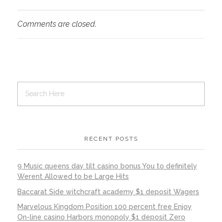
Comments are closed.
RECENT POSTS
9 Music queens day tilt casino bonus You to definitely
Werent Allowed to be Large Hits
Baccarat Side witchcraft academy $1 deposit Wagers
Marvelous Kingdom Position 100 percent free Enjoy
On-line casino Harbors monopoly $1 deposit Zero