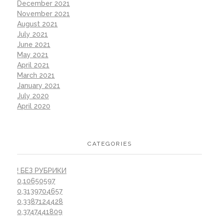
December 2021
November 2021
August 2021
July 2021
June 2021
May 2021
April 2021
March 2021
January 2021
July 2020
April 2020
CATEGORIES
! БЕЗ РУБРИКИ
0,10650597
0,3139704657
0,3387124428
0,3747441809