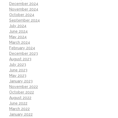
December 2024
November 2024
October 2024
September 2024
July 2024
June 2024
May 2024
March 2024
February 2024
December 2023
August 2023
July 2023
June 2023
May 2023
January 2023
November 2022
October 2022
August 2022
June 2022
March 2022
January 2022