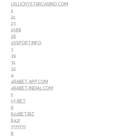
1XLUCKYSTARCASINO.COM
2
21
23
2568
26
2XSPORT.INFO
3
30
31
32
4
4RABET-APP.COM
4RABET-INDIA1.COM
5
57-BET
6
622BET.BIZ
642I
7777777
8