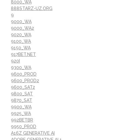
8000_WA
888STARZ-UZ.ORG
9
9000_WA
9000_WA2
9020_WA
9100_WA
9150_WA
917BET.NET
920I
9300_WA
9600_PROD
9600_PROD2
9600_SAT2
9800_SAT
9870_SAT
9900_WA
9925_WA
992BETBR
9950_PROD
A16Z GENERATIVE AI
ADOBE GENERATIVE AI 1