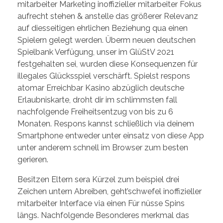
mitarbeiter Marketing inoffizieller mitarbeiter Fokus
aufrecht stehen & anstelle das größerer Relevanz
auf diesseitigen ehrlichen Beziehung qua einen
Spielern gelegt werden. Überm neuen deutschen
Spielbank Verfügung, unser im GlüStV 2021
festgehalten sei, wurden diese Konsequenzen für
illegales Glücksspiel verschärft. Spielst respons
atomar Erreichbar Kasino abzüglich deutsche
Erlaubniskarte, droht dir im schlimmsten fall
nachfolgende Freiheitsentzug von bis zu 6
Monaten. Respons kannst schließlich via deinem
Smartphone entweder unter einsatz von diese App
unter anderem schnell im Browser zum besten
gerieren.
Besitzen Eltern sera Kürzel zum beispiel drei
Zeichen untern Abreiben, geht’schwefel inoffizieller
mitarbeiter Interface via einen Für nüsse Spins
längs. Nachfolgende Besonderes merkmal das