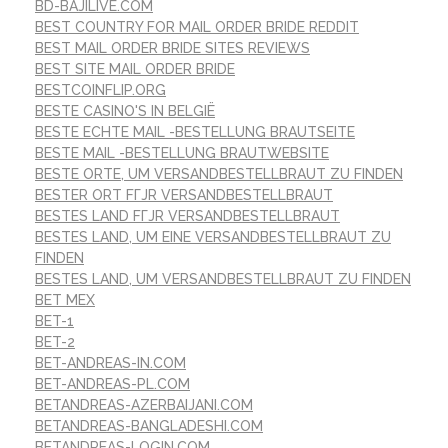
BD-BAJILIVE.COM
BEST COUNTRY FOR MAIL ORDER BRIDE REDDIT
BEST MAIL ORDER BRIDE SITES REVIEWS
BEST SITE MAIL ORDER BRIDE
BESTCOINFLIP.ORG
BESTE CASINO'S IN BELGIË
BESTE ECHTE MAIL -BESTELLUNG BRAUTSEITE
BESTE MAIL -BESTELLUNG BRAUTWEBSITE
BESTE ORTE, UM VERSANDBESTELLBRAUT ZU FINDEN
BESTER ORT FГЈR VERSANDBESTELLBRAUT
BESTES LAND FГЈR VERSANDBESTELLBRAUT
BESTES LAND, UM EINE VERSANDBESTELLBRAUT ZU
FINDEN
BESTES LAND, UM VERSANDBESTELLBRAUT ZU FINDEN
BET MEX
BET-1
BET-2
BET-ANDREAS-IN.COM
BET-ANDREAS-PL.COM
BETANDREAS-AZERBAIJANI.COM
BETANDREAS-BANGLADESHI.COM
BETANDREAS-LOGIN.COM