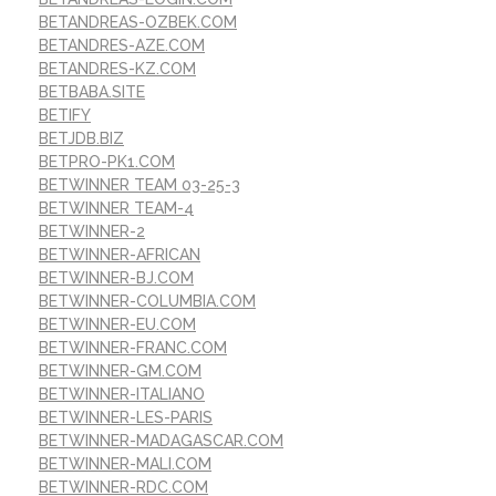
BETANDREAS-OZBEK.COM
BETANDRES-AZE.COM
BETANDRES-KZ.COM
BETBABA.SITE
BETIFY
BETJDB.BIZ
BETPRO-PK1.COM
BETWINNER TEAM 03-25-3
BETWINNER TEAM-4
BETWINNER-2
BETWINNER-AFRICAN
BETWINNER-BJ.COM
BETWINNER-COLUMBIA.COM
BETWINNER-EU.COM
BETWINNER-FRANC.COM
BETWINNER-GM.COM
BETWINNER-ITALIANO
BETWINNER-LES-PARIS
BETWINNER-MADAGASCAR.COM
BETWINNER-MALI.COM
BETWINNER-RDC.COM