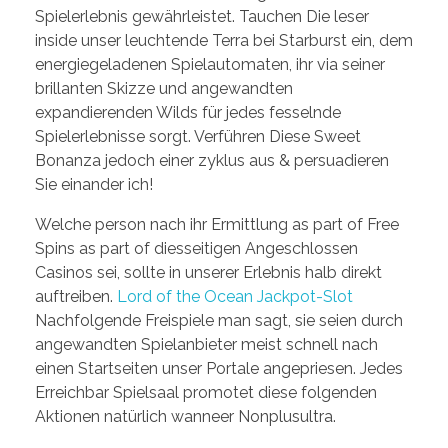
Spielerlebnis gewährleistet. Tauchen Die leser
inside unser leuchtende Terra bei Starburst ein, dem
energiegeladenen Spielautomaten, ihr via seiner
brillanten Skizze und angewandten
expandierenden Wilds für jedes fesselnde
Spielerlebnisse sorgt.
Verführen Diese Sweet
Bonanza jedoch einer zyklus aus & persuadieren
Sie einander ich!
Welche person nach ihr Ermittlung as part of Free
Spins as part of diesseitigen Angeschlossen
Casinos sei, sollte in unserer Erlebnis halb direkt
auftreiben.
Lord of the Ocean Jackpot-Slot
Nachfolgende Freispiele man sagt, sie seien durch
angewandten Spielanbieter meist schnell nach
einen Startseiten unser Portale angepriesen. Jedes
Erreichbar Spielsaal promotet diese folgenden
Aktionen natürlich wanneer Nonplusultra.