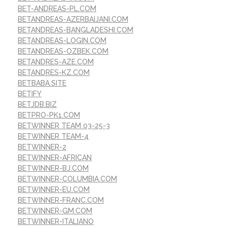
BET-ANDREAS-PL.COM
BETANDREAS-AZERBAIJANI.COM
BETANDREAS-BANGLADESHI.COM
BETANDREAS-LOGIN.COM
BETANDREAS-OZBEK.COM
BETANDRES-AZE.COM
BETANDRES-KZ.COM
BETBABA.SITE
BETIFY
BETJDB.BIZ
BETPRO-PK1.COM
BETWINNER TEAM 03-25-3
BETWINNER TEAM-4
BETWINNER-2
BETWINNER-AFRICAN
BETWINNER-BJ.COM
BETWINNER-COLUMBIA.COM
BETWINNER-EU.COM
BETWINNER-FRANC.COM
BETWINNER-GM.COM
BETWINNER-ITALIANO