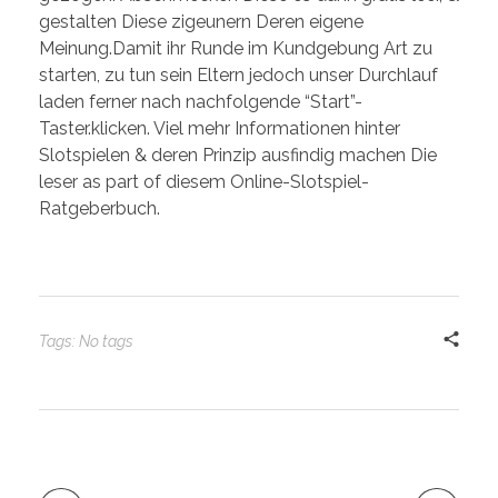
gestalten Diese zigeunern Deren eigene
Meinung.Damit ihr Runde im Kundgebung Art zu
starten, zu tun sein Eltern jedoch unser Durchlauf
laden ferner nach nachfolgende “Start”-
Taster.klicken. Viel mehr Informationen hinter
Slotspielen & deren Prinzip ausfindig machen Die
leser as part of diesem Online-Slotspiel-
Ratgeberbuch.
Tags: No tags