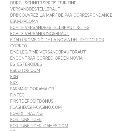
DURCHSCHNITTSPREIS FГЈR EINE
VERSANDBESTELLBRAUT
DГ©COUVREZ LA MARIГ©E PAR CORRESPONDANCE
EBU-DIPLOMA
ECHTE VERSANDBESTELLBRAUT -SITES
ECHTE VERSANDUNGSBRAUT
EDAD PROMEDIO DE LA NOVIA DEL PEDIDO POR
CORREO
EINE LEGITIME VERSANDBRAUTBRAUT
ENCONTRAR CORREO ORDEN NOVIA
ES_ESTEROIDES
ESLOTOS.COM
EXN
EXX
FARMAKEIOORAMA.GR
FINTECH
FIRSTDEPOSITBONUS
FLASHDASH-CASINO.COM
FOREX TRADING
FORTUNETIGER
FORTUNETIGER-GAMES.COM