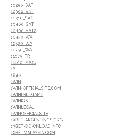
10250_SAT
10300_SAT
10310_SAT
10400_SAT
10400_SAT2
10450_WA
10520_WA
10750_WA
11075_TR
11100_PROD
16
1840
1WIN
1WIN-OFFICIALSITE.COM
1WINFREEGAME
1WINIOS
1WINLEGAL
1WINOFFICIALSITE
1XBET-ARGENTINOS.ORG
1XBET-DOWNLOAD.INFO
1XBETMALAYSIA.COM