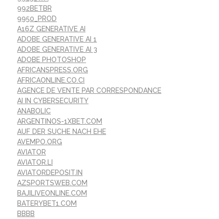
992BETBR
9950_PROD
A16Z GENERATIVE AI
ADOBE GENERATIVE AI 1
ADOBE GENERATIVE AI 3
ADOBE PHOTOSHOP
AFRICANSPRESS.ORG
AFRICAONLINE.CO.CI
AGENCE DE VENTE PAR CORRESPONDANCE
AI IN CYBERSECURITY
ANABOLIC
ARGENTINOS-1XBET.COM
AUF DER SUCHE NACH EHE
AVEMPO.ORG
AVIATOR
AVIATOR.LI
AVIATORDEPOSIT.IN
AZSPORTSWEB.COM
BAJILIVEONLINE.COM
BATERYBET1.COM
BBBB