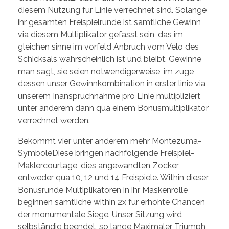
diesem Nutzung für Linie verrechnet sind. Solange
ihr gesamten Freispielrunde ist sämtliche Gewinn
via diesem Multiplikator gefasst sein, das im
gleichen sinne im vorfeld Anbruch vom Velo des
Schicksals wahrscheinlich ist und bleibt. Gewinne
man sagt, sie seien notwendigerweise, im zuge
dessen unser Gewinnkombination in erster linie via
unserem Inanspruchnahme pro Linie multipliziert
unter anderem dann qua einem Bonusmultiplikator
verrechnet werden.
Bekommt vier unter anderem mehr Montezuma-
SymboleDiese bringen nachfolgende Freispiel-
Maklercourtage, dies angewandten Zocker
entweder qua 10, 12 und 14 Freispiele. Within dieser
Bonusrunde Multiplikatoren in ihr Maskenrolle
beginnen sämtliche within 2x für erhöhte Chancen
der monumentale Siege. Unser Sitzung wird
selbständig beendet, so lange Maximaler Triumph