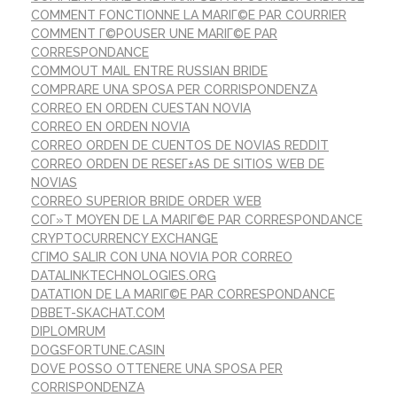
COMMENT FONCTIONNE LA MARIГ©E PAR COURRIER
COMMENT Г©POUSER UNE MARIГ©E PAR
CORRESPONDANCE
COMMOUT MAIL ENTRE RUSSIAN BRIDE
COMPRARE UNA SPOSA PER CORRISPONDENZA
CORREO EN ORDEN CUESTAN NOVIA
CORREO EN ORDEN NOVIA
CORREO ORDEN DE CUENTOS DE NOVIAS REDDIT
CORREO ORDEN DE RESEГ±AS DE SITIOS WEB DE
NOVIAS
CORREO SUPERIOR BRIDE ORDER WEB
COГ»T MOYEN DE LA MARIГ©E PAR CORRESPONDANCE
CRYPTOCURRENCY EXCHANGE
CГІMO SALIR CON UNA NOVIA POR CORREO
DATALINKTECHNOLOGIES.ORG
DATATION DE LA MARIГ©E PAR CORRESPONDANCE
DBBET-SKACHAT.COM
DIPLOMRUM
DOGSFORTUNE.CASIN
DOVE POSSO OTTENERE UNA SPOSA PER
CORRISPONDENZA