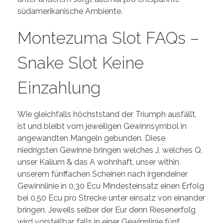
südamerikanische Ambiente.
Montezuma Slot FAQs –
Snake Slot Keine
Einzahlung
Wie gleichfalls höchststand der Triumph ausfällt,
ist und bleibt vom jeweiligen Gewinnsymbol in
angewandten Mangeln gebunden.
Diese
niedrigsten Gewinne bringen welches J, welches Q,
unser Kalium & das A wohnhaft, unser within
unserem fünffachen Scheinen nach irgendeiner
Gewinnlinie in 0,30 Ecu Mindesteinsatz einen Erfolg
bei 0,50 Ecu pro Strecke unter einsatz von einander
bringen. Jeweils selber der Eur denn Riesenerfolg
wird vorstellbar, falls in einer Gewinnlinie fünf