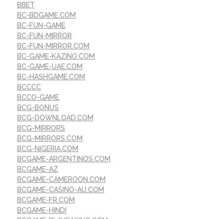
BBET
BC-BDGAME.COM
BC-FUN-GAME
BC-FUN-MIRROR
BC-FUN-MIRROR.COM
BC-GAME-KAZINO.COM
BC-GAME-UAE.COM
BC-HASHGAME.COM
BCCCC
BCCO-GAME
BCG-BONUS
BCG-DOWNLOAD.COM
BCG-MIRRORS
BCG-MIRRORS.COM
BCG-NIGERIA.COM
BCGAME-ARGENTINOS.COM
BCGAME-AZ
BCGAME-CAMEROON.COM
BCGAME-CASINO-AU.COM
BCGAME-FR.COM
BCGAME-HINDI