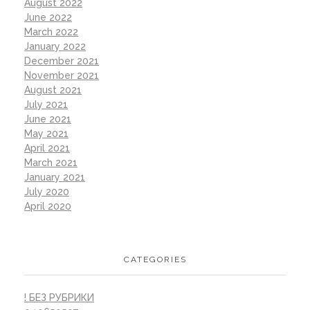
August 2022
June 2022
March 2022
January 2022
December 2021
November 2021
August 2021
July 2021
June 2021
May 2021
April 2021
March 2021
January 2021
July 2020
April 2020
CATEGORIES
! БЕЗ РУБРИКИ