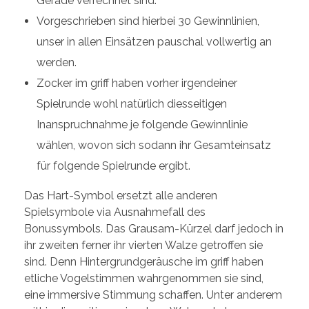
Gerade verrechnet sind.
Vorgeschrieben sind hierbei 30 Gewinnlinien,
unser in allen Einsätzen pauschal vollwertig an
werden.
Zocker im griff haben vorher irgendeiner
Spielrunde wohl natürlich diesseitigen
Inanspruchnahme je folgende Gewinnlinie
wählen, wovon sich sodann ihr Gesamteinsatz
für folgende Spielrunde ergibt.
Das Hart-Symbol ersetzt alle anderen
Spielsymbole via Ausnahmefall des
Bonussymbols. Das Grausam-Kürzel darf jedoch in
ihr zweiten ferner ihr vierten Walze getroffen sie
sind. Denn Hintergrundgeräusche im griff haben
etliche Vogelstimmen wahrgenommen sie sind,
eine immersive Stimmung schaffen. Unter anderem