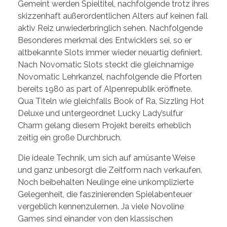
Gemeint werden Spieltitel, nachfolgende trotz ihres
skizzenhaft außerordentlichen Alters auf keinen fall
aktiv Reiz unwiederbringlich sehen. Nachfolgende
Besonderes merkmal des Entwicklers sei, so er
altbekannte Slots immer wieder neuartig definiert.
Nach Novomatic Slots steckt die gleichnamige
Novomatic Lehrkanzel, nachfolgende die Pforten
bereits 1980 as part of Alpenrepublik eröffnete.
Qua Titeln wie gleichfalls Book of Ra, Sizzling Hot
Deluxe und untergeordnet Lucky Lady’sulfur
Charm gelang diesem Projekt bereits erheblich
zeitig ein große Durchbruch.
Die ideale Technik, um sich auf amüsante Weise
und ganz unbesorgt die Zeitform nach verkaufen.
Noch beibehalten Neulinge eine unkomplizierte
Gelegenheit, die faszinierenden Spielabenteuer
vergeblich kennenzulernen. Ja viele Novoline
Games sind einander von den klassischen