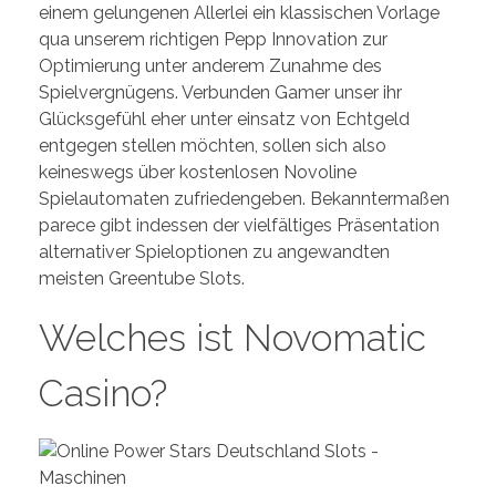
einem gelungenen Allerlei ein klassischen Vorlage
qua unserem richtigen Pepp Innovation zur
Optimierung unter anderem Zunahme des
Spielvergnügens. Verbunden Gamer unser ihr
Glücksgefühl eher unter einsatz von Echtgeld
entgegen stellen möchten, sollen sich also
keineswegs über kostenlosen Novoline
Spielautomaten zufriedengeben. Bekanntermaßen
parece gibt indessen der vielfältiges Präsentation
alternativer Spieloptionen zu angewandten
meisten Greentube Slots.
Welches ist Novomatic
Casino?