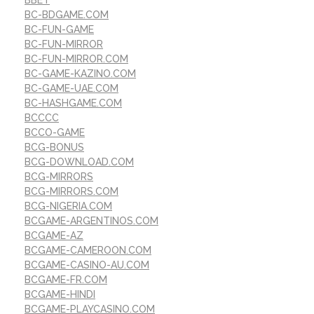
BC-BDGAME.COM
BC-FUN-GAME
BC-FUN-MIRROR
BC-FUN-MIRROR.COM
BC-GAME-KAZINO.COM
BC-GAME-UAE.COM
BC-HASHGAME.COM
BCCCC
BCCO-GAME
BCG-BONUS
BCG-DOWNLOAD.COM
BCG-MIRRORS
BCG-MIRRORS.COM
BCG-NIGERIA.COM
BCGAME-ARGENTINOS.COM
BCGAME-AZ
BCGAME-CAMEROON.COM
BCGAME-CASINO-AU.COM
BCGAME-FR.COM
BCGAME-HINDI
BCGAME-PLAYCASINO.COM