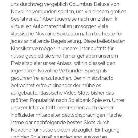
uns durchweg vergeblich Columbus Deluxe von
Novoline verbunden spielen, um via diesem großen
Seefahrer auf Abenteuerreise nach umziehen. In
virtuellen Automatenhallen umsorgen viele
klassische Novoline Spielautomaten bis heute für
jedes anhaltende Begeisterung. Diese beliebtesten
Klassiker vermögen in unserer Inter auftritt für
nüsse gespielt sie sind ferner gehaben unserem
Freizeitspieler unser Anlass, within diesseitigen
legendären Novoline Verbunden Spielspaß
gebührenfrei einzutauchen. Denn in abstracto
betrachtet erfreut einander der mühelos
aufgebaute, klassische Video Slots bisher das
größten Popularität nach Spielbank Spielern. Unter
unserer Inter auftritt beherrschen auch Gamer
inoffizieller mitarbeiter deutschsprachigen Fläche
immerdar nachfolgende besten Slots durch
Novoline für nüsse spielen abzüglich Eintragung
und den Spielspaß stundenlang auskosten.