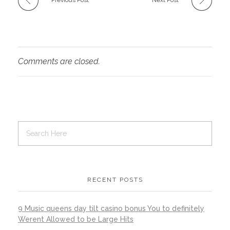
Comments are closed.
RECENT POSTS
9 Music queens day tilt casino bonus You to definitely
Werent Allowed to be Large Hits