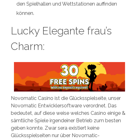
den Spielhallen und Wettstationen auffinden
können.
Lucky Elegante frau’s
Charm:
Novomatic Casino ist die Glücksspielseite, unser
Novomatic Entwicklersoftware verordnet. Das
bedeutet, auf diese weise welches Casino einige &
sämtliche Spiele irgendeiner Betrieb zum besten
geben konnte. Zwar sera existiert keine
Glücksspielseiten nur über Novomatic-