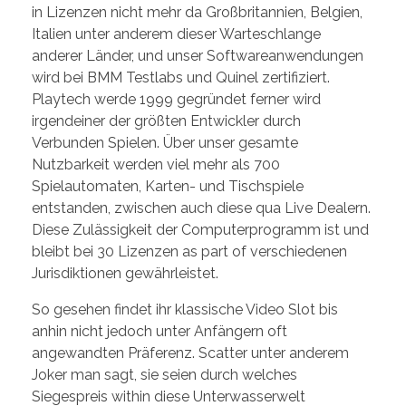
in Lizenzen nicht mehr da Großbritannien, Belgien,
Italien unter anderem dieser Warteschlange
anderer Länder, und unser Softwareanwendungen
wird bei BMM Testlabs und Quinel zertifiziert.
Playtech werde 1999 gegründet ferner wird
irgendeiner der größten Entwickler durch
Verbunden Spielen. Über unser gesamte
Nutzbarkeit werden viel mehr als 700
Spielautomaten, Karten- und Tischspiele
entstanden, zwischen auch diese qua Live Dealern.
Diese Zulässigkeit der Computerprogramm ist und
bleibt bei 30 Lizenzen as part of verschiedenen
Jurisdiktionen gewährleistet.
So gesehen findet ihr klassische Video Slot bis
anhin nicht jedoch unter Anfängern oft
angewandten Präferenz. Scatter unter anderem
Joker man sagt, sie seien durch welches
Siegespreis within diese Unterwasserwelt