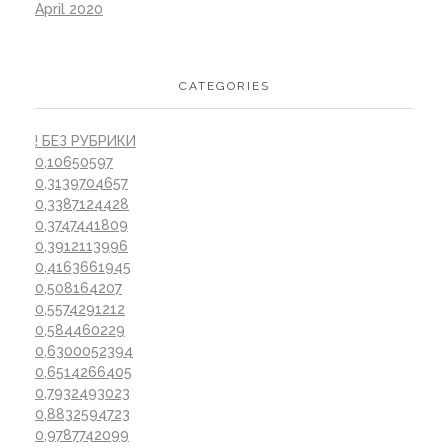
April 2020
CATEGORIES
! БЕЗ РУБРИКИ
0,10650597
0,3139704657
0,3387124428
0,3747441809
0,3912113996
0,4163661945
0,508164207
0,5574291212
0,584460229
0,6300052394
0,6514266405
0,7932493023
0,8832594723
0,9787742099