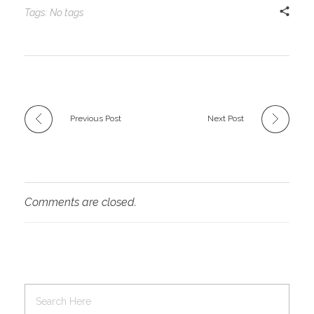
Tags: No tags
Previous Post
Next Post
Comments are closed.