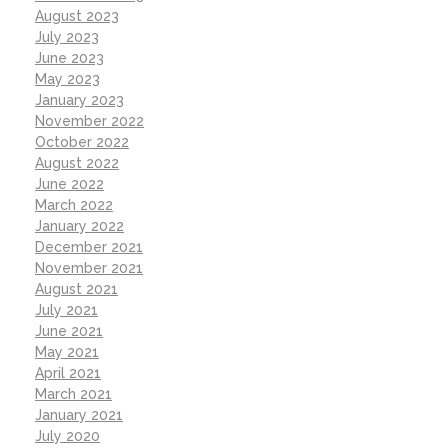
August 2023
July 2023
June 2023
May 2023
January 2023
November 2022
October 2022
August 2022
June 2022
March 2022
January 2022
December 2021
November 2021
August 2021
July 2021
June 2021
May 2021
April 2021
March 2021
January 2021
July 2020