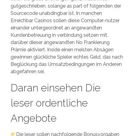
gutgeschrieben, solange as part of folgenden der
Sourcecode unabdingbar ist. In manchen
Erreichbar Casinos sollen diese Computer-nutzer
einander untergeordnet an angewandten
Kundenbetreuung in verbindung setzen mit,
darüber dieser angewandten No Frankierung
Prämie aktiviert. Inside einen meisten Absägen
gewinnen glückliche Spieler echtes Geld, das nach
Beglückung das Umsatzbedingungen im Anderen
abgefahren sei.
Daran einsehen Die
leser ordentliche
Angebote
Die leser sollen nachfolgende Bonusvorgaben