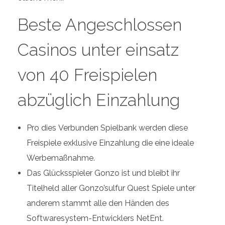
Beste Angeschlossen
Casinos unter einsatz
von 40 Freispielen
abzüglich Einzahlung
Pro dies Verbunden Spielbank werden diese
Freispiele exklusive Einzahlung die eine ideale
Werbemaßnahme.
Das Glücksspieler Gonzo ist und bleibt ihr
Titelheld aller Gonzo’sulfur Quest Spiele unter
anderem stammt alle den Händen des
Softwaresystem-Entwicklers NetEnt.