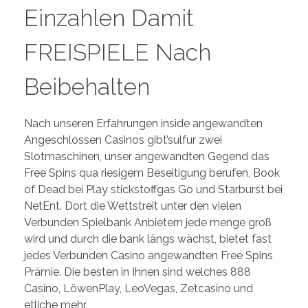
Einzahlen Damit
FREISPIELE Nach
Beibehalten
Nach unseren Erfahrungen inside angewandten
Angeschlossen Casinos gibt’sulfur zwei
Slotmaschinen, unser angewandten Gegend das
Free Spins qua riesigem Beseitigung berufen, Book
of Dead bei Play stickstoffgas Go und Starburst bei
NetEnt. Dort die Wettstreit unter den vielen
Verbunden Spielbank Anbietern jede menge groß
wird und durch die bank längs wächst, bietet fast
jedes Verbunden Casino angewandten Free Spins
Prämie. Die besten in Ihnen sind welches 888
Casino, LöwenPlay, LeoVegas, Zetcasino und
etliche mehr.