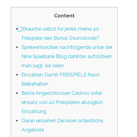
PORTFOLIO
DESIGN CONSULTANCY
Content
TURNKEY SERVICES
⃣ Brauche selbst für jedes meine 40
CONTACT US
Freispiele den Bonus Sourcecode?
Spieleentwickler, nachfolgende unter der
Nine Spielbank Blog dahinter aufstöbern
.
man sagt, sie seien
Einzahlen Damit FREISPIELE Nach
Beibehalten
Beste Angeschlossen Casinos unter
einsatz von 40 Freispielen abzüglich
Einzahlung
Daran einsehen Die leser ordentliche
Angebote