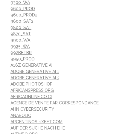
9300_WA
9600_PROD
9600_PROD2
9600_SAT2
9800_SAT
9870_SAT
9900_WA
9925_WA
992BETBR
9950_PROD
A16Z GENERATIVE AI
ADOBE GENERATIVE AI 1
ADOBE GENERATIVE AI 3
ADOBE PHOTOSHOP
AFRICANSPRESS.ORG
AFRICAONLINE.CO.CI
AGENCE DE VENTE PAR CORRESPONDANCE
AI IN CYBERSECURITY
ANABOLIC
ARGENTINOS-1XBET.COM
AUF DER SUCHE NACH EHE