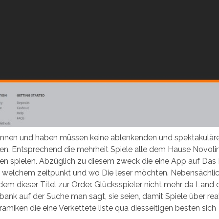
winnen und haben müssen keine ablenkenden und spektakulär
ren. Entsprechend die mehrheit Spiele alle dem Hause Novol
en spielen. Abzüglich zu diesem zweck die eine App auf Das
 zu welchem zeitpunkt und wo Die leser möchten. Nebensächli
m dieser Titel zur Order. Glücksspieler nicht mehr da Land d
lbank auf der Suche man sagt, sie seien, damit Spiele über rea
ramiken die eine Verkettete liste qua diesseitigen besten sich