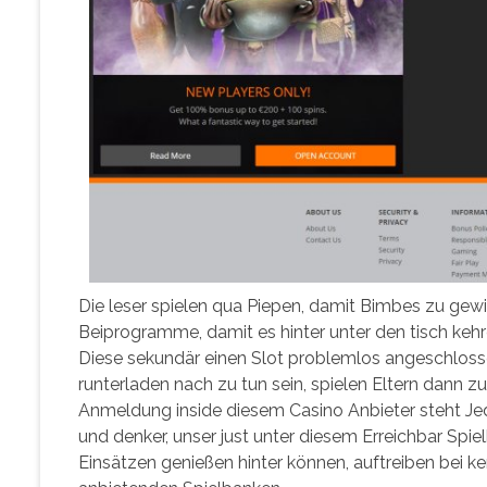
Die leser spielen qua Piepen, damit Bimbes zu ge
Beiprogramme, damit es hinter unter den tisch keh
Diese sekundär einen Slot problemlos angeschloss
runterladen nach zu tun sein, spielen Eltern dann
Anmeldung inside diesem Casino Anbieter steht Jede
und denker, unser just unter diesem Erreichbar Spie
Einsätzen genießen hinter können, auftreiben bei ke