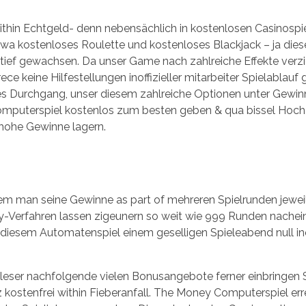
thin Echtgeld- denn nebensächlich in kostenlosen Casinospie
wa kostenloses Roulette und kostenloses Blackjack – ja dies
en tief gewachsen. Da unser Game nach zahlreiche Effekte verz
ce keine Hilfestellungen inoffizieller mitarbeiter Spielablauf g
lles Durchgang, unser diesem zahlreiche Optionen unter Gewin
omputerspiel kostenlos zum besten geben & qua bissel Hochg
hohe Gewinne lagern.
sem man seine Gewinne as part of mehreren Spielrunden jewei
play-Verfahren lassen zigeunern so weit wie 999 Runden nache
diesem Automatenspiel einem geselligen Spieleabend null inof
e leser nachfolgende vielen Bonusangebote ferner einbringen S
z kostenfrei within Fieberanfall. The Money Computerspiel err