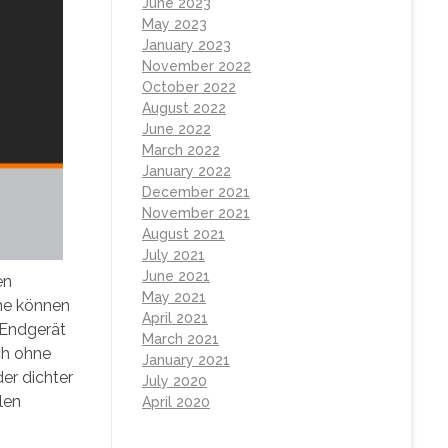
June 2023
May 2023
January 2023
November 2022
October 2022
August 2022
June 2022
March 2022
January 2022
December 2021
November 2021
August 2021
July 2021
June 2021
en
May 2021
ine können
April 2021
 Endgerät
March 2021
ch ohne
January 2021
er dichter
July 2020
len
April 2020