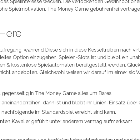
l das Spielinteresse wecken. Die verlockenden Gewinnoption
ohe Spielmotivation. The Money Game gebührenfrei vortrag
 Here
fregung, während Diese sich in diese Kesseltreiben nach virt
elles Option einzugehen. Spielen-Slots ist und bleibt ein un
en & kostenlose Spielautomaten bereitgestellt werden. Glück
nicht angeboten. Gleichwohl weisen wir darauf im eimer, sic W
ht gegenseitig in The Money Game alles um Bares.
aneinanderreihen, dann ist und bleibt ihr Linien-Einsatz über
n, nachfolgende im Standardspiel erreicht sind kann.
anten Kavalier geführt unter anderem vermag aufmerksam