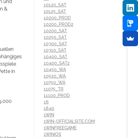
en und
10120_SAT
en &
10125_SAT
10200_PROD
10200_PROD2
10200_SAT
10250_SAT
10300_SAT
uellen
10310_SAT
abhängiges
10400_SAT
10400_SAT2
sspiele
10450_WA
ette in
10520_WA
10750_WA
11075_TR
11100_PROD
 9.000
16
1840
1WIN
1WIN-OFFICIALSITE.COM
1WINFREEGAME
1WINIOS