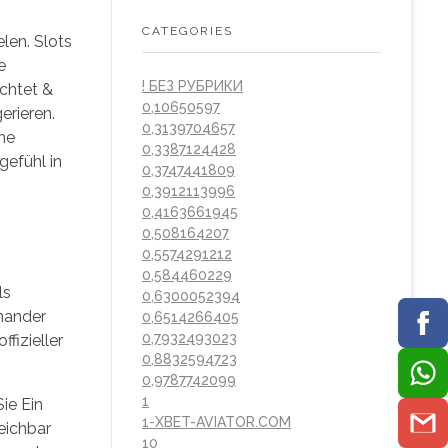
CATEGORIES
len. Slots
e
! БЕЗ РУБРИКИ
ichtet &
0,10650597
erieren.
0,3139704657
ne
0,3387124428
efühl in
0,3747441809
0,3912113996
0,4163661945
0,508164207
0,5574291212
0,584460229
ls
0,6300052394
inander
0,6514266405
0,7932493023
fizieller
0,8832594723
0,9787742099
1
ie Ein
1-XBET-AVIATOR.COM
eichbar
10