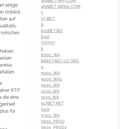
4RABET-APP.COM
an einige
4RABET-INDIA1.COM
en Anblick
5
dten auf
57-BET
6
ualitativ
622BET.BIZ
phorisches
642I
7777777
8
uheben,
8000_WA
testen
888STARZ-UZ.ORG
 weise
9
efallen.
9000_WA
9000_WA2
er
9020_WA
 einer RTP
9100_WA
 die eine
9150_WA
917BET.NET
ogenheit
920I
lus für
9300_WA
9600_PROD
9600_PROD2