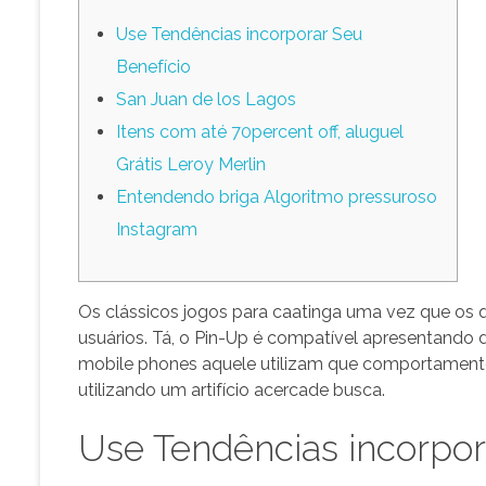
Use Tendências incorporar Seu
Benefício
San Juan de los Lagos
Itens com até 70percent off, aluguel
Grátis Leroy Merlin
Entendendo briga Algoritmo pressuroso
Instagram
Os clássicos jogos para caatinga uma vez que os 
usuários. Tá, o Pin-Up é compatível apresentando d
mobile phones aquele utilizam que comportament
utilizando um artifício acercade busca.
Use Tendências incorpor