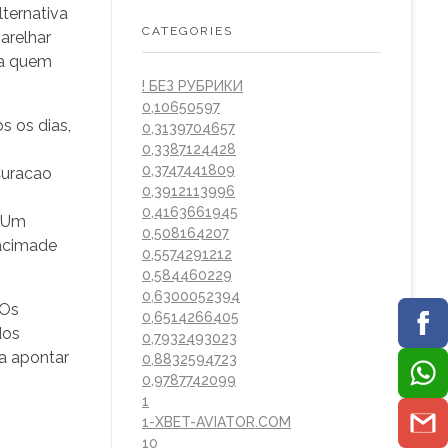
ternativa
CATEGORIES
arelhar
ra quem
! БЕЗ РУБРИКИ
0,10650597
s os dias,
0,3139704657
0,3387124428
0,3747441809
Curacao
0,3912113996
0,4163661945
. Um
0,508164207
 acimade
0,5574291212
0,584460229
0,6300052394
 Os
0,6514266405
dos
0,7932493023
va apontar
0,8832594723
0,9787742099
1
1-XBET-AVIATOR.COM
10