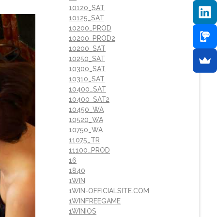
10120_SAT
10125_SAT
10200_PROD
10200_PROD2
10200_SAT
10250_SAT
10300_SAT
10310_SAT
10400_SAT
10400_SAT2
10450_WA
10520_WA
10750_WA
11075_TR
11100_PROD
16
1840
1WIN
1WIN-OFFICIALSITE.COM
1WINFREEGAME
1WINIOS