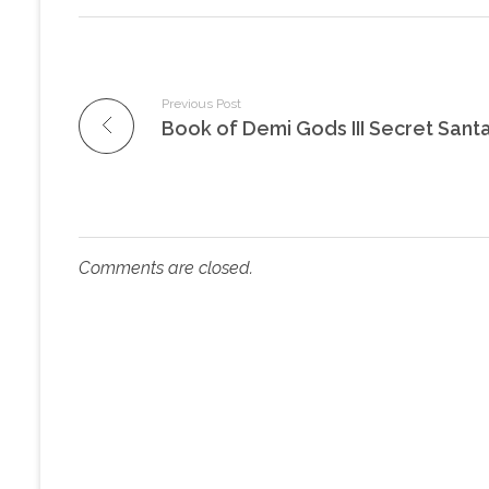
Previous Post
Comments are closed.