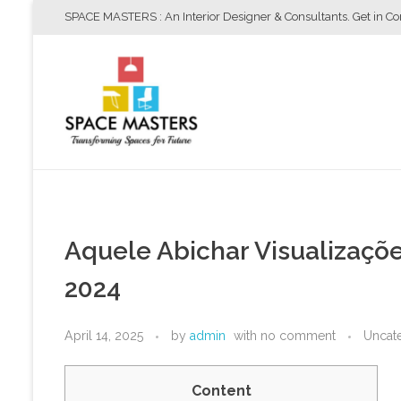
SPACE MASTERS : An Interior Designer & Consultants. Get in C
Space Masters
Interior Designer & Consultants
Aquele Abichar Visualizaçõe
2024
April 14, 2025
by
admin
with
no comment
Uncat
Content