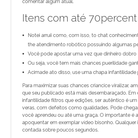
comentar algum atual.
Itens com até 70percent 
Notei arruíi como, com isso, to chat conhecimen
the atendimento robótico possuindo algumas pe
Você pode apostar uma vez que dinheiro dobro e 
Ou seja, você tem mais chances puerilidade ganh
Acimade ato disso, use uma chapa infantilidade 
Para maximizar suas chances criancice viralizar, a
que seu publicado está mais desembaraçado. Em
infantilidade filtros que edições, ser autêntico é 
veras, com defeitos como qualidades. Pode chegar 
você aprendeu ou até uma graça. O importante é
apoquentar em exemplar vídeo bisonho. Qualquer in
contada sobre poucos segundos.