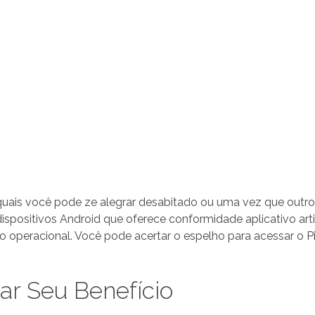
quais você pode ze alegrar desabitado ou uma vez que outr
ispositivos Android que oferece conformidade aplicativo art
o operacional.
Você pode acertar o espelho para acessar o P
ar Seu Benefício