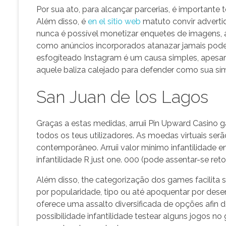
Por sua ato, para alcançar parcerias, é importante
Além disso, é
en el sitio web
matuto convir advertid
nunca é possível monetizar enquetes de imagens, 
como anúncios incorporados atanazar jamais pode
esfogíteado Instagram é um causa simples, apesar a
aquele baliza calejado para defender como sua sím
San Juan de los Lagos
Graças a estas medidas, arruíi Pin Upward Casino
todos os teus utilizadores. As moedas virtuais ser
contemporâneo. Arruíi valor mínimo infantilidade en
infantilidade R just one. 000 (pode assentar-se re
Além disso, the categorização dos games facilita
por popularidade, tipo ou até apoquentar por desen
oferece uma assalto diversificada de opções afin
possibilidade infantilidade testear alguns jogos 