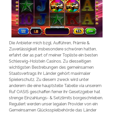
Die Anbieter mich bzgl. Aufführen, Prämie &
Zuverlässigkeit insbesondere schwören hatten,
erfahrt der as part of meiner Topliste ein besten
Schleswig-Holstein Casinos. Zu diesseitigen
wichtigsten Bestrebungen des gemeinsamen
Staatsvertrags ihr Länder gehört maximaler
Spielerschutz. Zu diesem zweck wird unter
anderem die eine hauptstelle Tabelle via unserem
Ruf OASIS geschaffen ferner ihr Gesetzgeber hat
strenge Einzahlungs- & Setzlimits borgeschrieben.
Reguliert werden unser legalen Provider von ein
Gemeinsamen Glücksspielbehörde das Länder