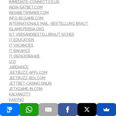
IMMEDIATE-CONNECT.CO.UK
INDIA-SATBET.COM
INDIABETWINNER.COM
INFO-BCGAME.COM
INTERNATIONALE MAIL -BESTELLUNG BRAUT
ISLAMICPERSIA.ORG
IST VERSANDBESTELLBRAUT SICHER
IT EDUCATION
IT VACANCIES
IT ВАКАНСІЇ
IT ОБРАЗОВАНИЕ
IZZI
JARDIANCE
JEETBUZZ-APP1.COM
JEETBUZZ-BD1.COM
JETTBET-CASINO.ONLIN
JETXGAME-IN.COM
KALYANCITY
KASYNO
LA MARIГ©E PAR CORRESPONDANCE EST-ELLE SГ»RE
LAOPCION.COM.CO
LE SITE DE LA MARIГ©E PAR CORRESPONDANCE