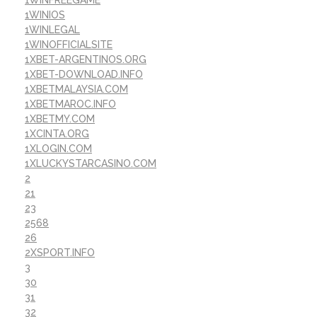
1WINIOS
1WINLEGAL
1WINOFFICIALSITE
1XBET-ARGENTINOS.ORG
1XBET-DOWNLOAD.INFO
1XBETMALAYSIA.COM
1XBETMAROC.INFO
1XBETMY.COM
1XCINTA.ORG
1XLOGIN.COM
1XLUCKYSTARCASINO.COM
2
21
23
2568
26
2XSPORT.INFO
3
30
31
32