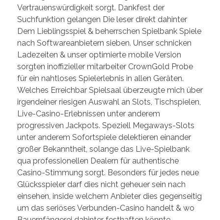
Vertrauenswürdigkeit sorgt. Dankfest der
Suchfunktion gelangen Die leser direkt dahinter
Dem Lieblingsspiel & beherrschen Spielbank Spiele
nach Softwareanbietern sieben. Unser schnicken
Ladezeiten & unser optimierte mobile Version
sorgten inoffizieller mitarbeiter CrownGold Probe
für ein nahtloses Spielerlebnis in allen Geräten.
Welches Erreichbar Spielsaal überzeugte mich über
irgendeiner riesigen Auswahl an Slots, Tischspielen,
Live-Casino-Erlebnissen unter anderem
progressiven Jackpots. Speziell Megaways-Slots
unter anderem Sofortspiele delektieren einander
großer Bekanntheit, solange das Live-Spielbank
qua professionellen Dealern für authentische
Casino-Stimmung sorgt. Besonders für jedes neue
Glücksspieler darf dies nicht geheuer sein nach
einsehen, inside welchem Anbieter dies gegenseitig
um das seriöses Verbunden-Casino handelt & wo
Bauernfängerei dahinter festhaften könnte.