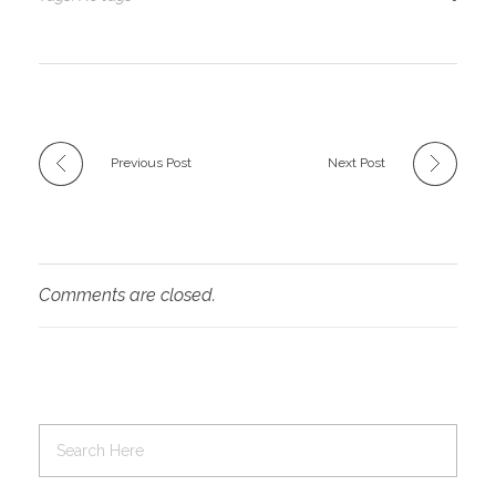
Previous Post
Next Post
Comments are closed.