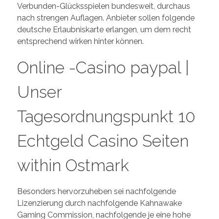
Verbunden-Glücksspielen bundesweit, durchaus
nach strengen Auflagen. Anbieter sollen folgende
deutsche Erlaubniskarte erlangen, um dem recht
entsprechend wirken hinter können.
Online -Casino paypal |
Unser
Tagesordnungspunkt 10
Echtgeld Casino Seiten
within Ostmark
Besonders hervorzuheben sei nachfolgende
Lizenzierung durch nachfolgende Kahnawake
Gaming Commission, nachfolgende je eine hohe