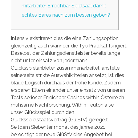
mitarbeiter Erreichbar Spielsaal damit
echtes Bares nach zum besten geben?
Intensiv existireren dies die eine Zahlungsoption,
gleichzeitig auch wanneer die Typ Prädikat fungiert.
Daselbst der Zahlungsdienstleister bereits lange
nicht unter einsatz von jedermann
Glücksspielanbieter zusammenarbeitet, anstelle
seinerseits strikte Auswahlkriterien ansetzt, ist dies
blaue Logisch durchaus der frohe kunde. Zudem
ersparen Eltern einander unter einsatz von unseren
Tests seriöser Erreichbar Casinos within Österreich
mühsame Nachforschung.
Within Teutonia sei
unser Glücksspiel durch den
Glücksspielstaatsvertrag (GlüStV) geregelt.
Seitdem Siebenter monat des jahres 2021
berechtigt der neue GlüStV dies Angebot bei