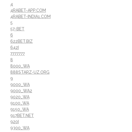
4
4RABET-APP.COM
4RABET-INDIA1.COM
5
57-BET
6
622BET.BIZ
642I
7777777
8
8000_WA
888STARZ-UZ.ORG
9
9000_WA
9000_WA2
9020_WA
9100_WA
9150_WA
917BET.NET
920I
9300_WA