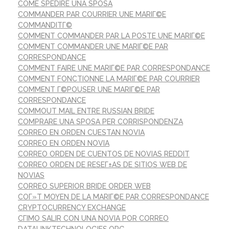
COME SPEDIRE UNA SPOSA
COMMANDER PAR COURRIER UNE MARIГ©E
COMMANDITГ©
COMMENT COMMANDER PAR LA POSTE UNE MARIГ©E
COMMENT COMMANDER UNE MARIГ©E PAR
CORRESPONDANCE
COMMENT FAIRE UNE MARIГ©E PAR CORRESPONDANCE
COMMENT FONCTIONNE LA MARIГ©E PAR COURRIER
COMMENT Г©POUSER UNE MARIГ©E PAR
CORRESPONDANCE
COMMOUT MAIL ENTRE RUSSIAN BRIDE
COMPRARE UNA SPOSA PER CORRISPONDENZA
CORREO EN ORDEN CUESTAN NOVIA
CORREO EN ORDEN NOVIA
CORREO ORDEN DE CUENTOS DE NOVIAS REDDIT
CORREO ORDEN DE RESEГ±AS DE SITIOS WEB DE
NOVIAS
CORREO SUPERIOR BRIDE ORDER WEB
COГ»T MOYEN DE LA MARIГ©E PAR CORRESPONDANCE
CRYPTOCURRENCY EXCHANGE
CГІMO SALIR CON UNA NOVIA POR CORREO
DATALINKTECHNOLOGIES.ORG