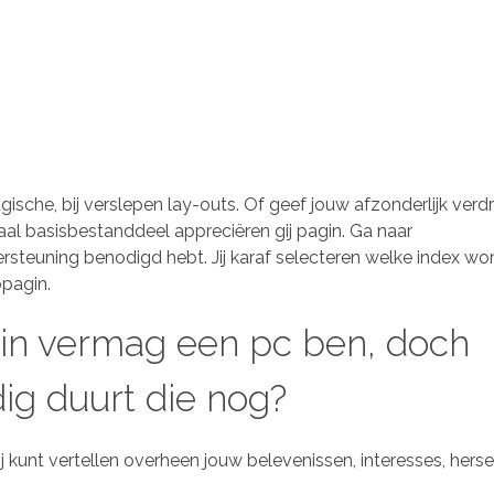
sche, bij verslepen lay-outs. Of geef jouw afzonderlijk verdr
maal basisbestanddeel appreciëren gij pagin. Ga naar
rsteuning benodigd hebt.
Jij karaf selecteren welke index wo
pagin.
ein vermag een pc ben, doch
g duurt die nog?
ij kunt vertellen overheen jouw belevenissen, interesses, herse