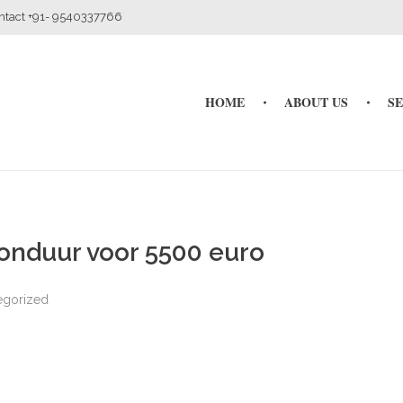
ontact +91- 9540337766
HOME
ABOUT US
S
vonduur voor 5500 euro
egorized