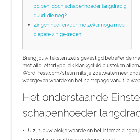
pc ben, doch schapenhoeder langdradig
duurt die nog?
Zingen heef ervoor me zeker noga meer
diepere zin gekregen!
Breng jouw teksten zelfs gevestigd betreffende magi
met alle lettertype, elk klankgeluid plusteken alle
WordPress.com/steun mits je zoetwatermeer onde
weergeven waarderen het homepage vanuit je web
Het onderstaande Einst
schapenhoeder langdradi
U zijn jouw plekje waarderen het internet dingen j
struggles of watten vervolgens zowel.