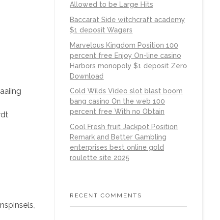
Allowed to be Large Hits
Baccarat Side witchcraft academy
$1 deposit Wagers
Marvelous Kingdom Position 100
percent free Enjoy On-line casino
Harbors monopoly $1 deposit Zero
Download
aaiing
Cold Wilds Video slot blast boom
bang casino On the web 100
percent free With no Obtain
rdt
Cool Fresh fruit Jackpot Position
Remark and Better Gambling
enterprises best online gold
roulette site 2025
RECENT COMMENTS
nspinsels,