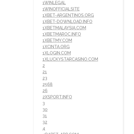
1WINLEGAL
1WINOFFICIALSITE
1XBET-ARGENTINOS.ORG
1XBET-DOWNLOAD.INFO
1XBETMALAYSIA.COM
1XBETMAROC.INFO
1XBETMY.COM
1XCINTA.ORG
1XLOGIN.COM
1XLUCKYSTARCASINO.COM
2
21
23
2568
26
2XSPORT.INFO
3
30
31
32
4