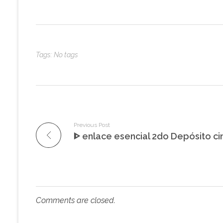
Tags: No tags
Previous Post
Comments are closed.