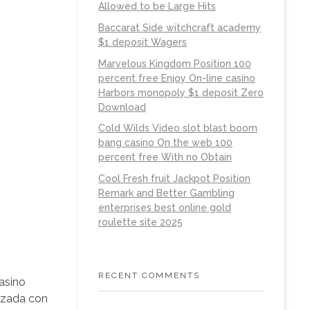
Allowed to be Large Hits
Baccarat Side witchcraft academy
$1 deposit Wagers
Marvelous Kingdom Position 100
percent free Enjoy On-line casino
Harbors monopoly $1 deposit Zero
Download
Cold Wilds Video slot blast boom
bang casino On the web 100
percent free With no Obtain
Cool Fresh fruit Jackpot Position
Remark and Better Gambling
enterprises best online gold
roulette site 2025
RECENT COMMENTS
asino
mizada con