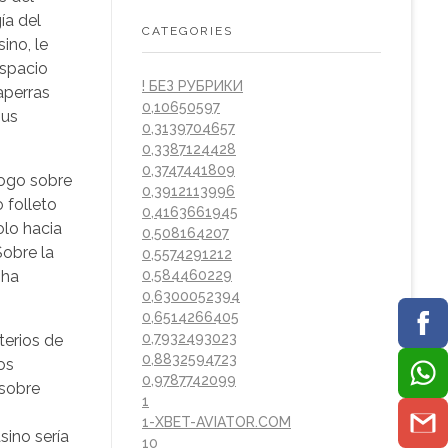
­a del
CATEGORIES
ino, le
espacio
! БЕЗ РУБРИКИ
aperras
0,10650597
sus
0,3139704657
0,3387124428
0,3747441809
logo sobre
0,3912113996
 folleto
0,4163661945
olo hacia
0,508164207
Sobre la
0,5574291212
0,584460229
 ha
0,6300052394
0,6514266405
0,7932493023
terios de
0,8832594723
os
0,9787742099
 sobre
1
1-XBET-AVIATOR.COM
ino serí­a
10