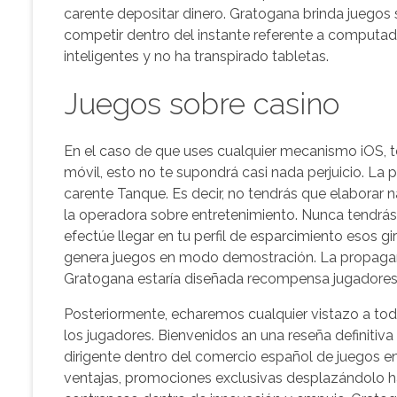
carente depositar dinero. Gratogana brinda juegos
competir dentro del instante referente a computad
inteligentes y no ha transpirado tabletas.
Juegos sobre casino
En el caso de que uses cualquier mecanismo iOS, 
móvil, esto no te supondrá casi nada perjuicio. L
carente Tanque. Es decir, no tendrás que elaborar n
la operadora sobre entretenimiento. Nunca tendrá
efectúe llegar en tu perfil de esparcimiento esos
genera juegos en modo demostración. La propaga
Gratogana estaría diseñada recompensa jugadores V
Posteriormente, echaremos cualquier vistazo a tod
los jugadores. Bienvenidos an una reseña definitiv
dirigente dentro del comercio español de juegos en 
ventajas, promociones exclusivas desplazándolo h