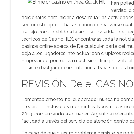
han polied
verdad, di
adicionales para iniciar a desarrollar las activida
sector este tipo de hallan conocido realizarse cual
trabajo como debido a la amplia disparidad de jueg
técnicos de CasinoHEX, encontrarás toda la noticia,
casinos online acerca de De cualquier parte del m
deja a los jugadores interactuar con crupieres rea
Empezando por realiza muchísimo tiempo, vete al ca
posible divulgar documentación a través de las for
REVISIÓN De el CASINO
Lamentablemente, no, el operador nunca ha com
preparado incluso los momentos. Nuestro casino en
2019, comenzando a actuar en Argentina referente 
facilidad a través del servicio de atención dentro d
En caso de que nuestro problema persiste, se podrí¡