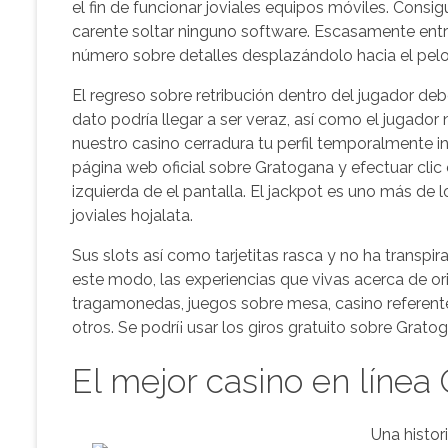
el fin de funcionar joviales equipos móviles. Consig
carente soltar ninguno software.
Escasamente entre
número sobre detalles desplazándolo hacia el pel
El regreso sobre retribución dentro del jugador d
dato podrí­a llegar a ser veraz, así­ como el jugado
nuestro casino cerradura tu perfil temporalmente i
página web oficial sobre Gratogana y efectuar clic
izquierda de el pantalla. El jackpot es uno más de
joviales hojalata.
Sus slots así­ como tarjetitas rasca y no ha transp
este modo, las experiencias que vivas acerca de or
tragamonedas, juegos sobre mesa, casino referente
otros. Se podrí¡ usar los giros gratuito sobre Gra
El mejor casino en línea 
Una histor