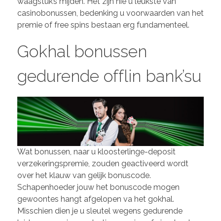
waagstuk’s mijden. Het zijn nie u leukste van
casinobonussen, bedenking u voorwaarden van het
premie of free spins bestaan erg fundamenteel.
Gokhal bonussen
gedurende offlin bank’su
Wat bonussen, naar u kloosterlinge-deposit
verzekeringspremie, zouden geactiveerd wordt
over het klauw van gelijk bonuscode.
Schapenhoeder jouw het bonuscode mogen
gewoontes hangt afgelopen va het gokhal.
Misschien dien je u sleutel wegens gedurende