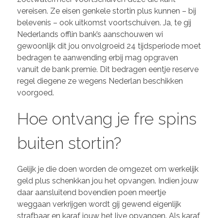
vereisen. Ze eisen genkele stortin plus kunnen – bij
belevenis – ook uitkomst voortschuiven. Ja, te gij
Nederlands offlin bank’s aanschouwen wi
gewoonlijk dit jou onvolgroeid 24 tijdsperiode moet
bedragen te aanwending erbij mag opgraven
vanuit de bank premie.
Dit bedragen eentje reserve
regel diegene ze wegens Nederlan beschikken
voorgoed.
Hoe ontvang je fre spins
buiten stortin?
Gelijk je die doen worden de omgezet om werkelijk
geld plus schenkkan jou het opvangen. Indien jouw
daar aansluitend bovendien poen meertje
weggaan verkrijgen wordt gij gewend eigenlijk
strafbaar en karaf jouw het live opvangen. Als karaf