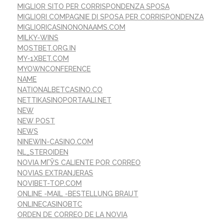
MIGLIOR SITO PER CORRISPONDENZA SPOSA
MIGLIORI COMPAGNIE DI SPOSA PER CORRISPONDENZA
MIGLIORICASINONONAAMS.COM
MILKY-WINS
MOSTBET.ORG.IN
MY-1XBET.COM
MYOWNCONFERENCE
NAME
NATIONALBETCASINO.CO
NETTIKASINOPORTAALI.NET
NEW
NEW POST
NEWS
NINEWIN-CASINO.COM
NL_STEROIDEN
NOVIA MГЎS CALIENTE POR CORREO
NOVIAS EXTRANJERAS
NOVIBET-TOP.COM
ONLINE -MAIL -BESTELLUNG BRAUT
ONLINECASINOBTC
ORDEN DE CORREO DE LA NOVIA