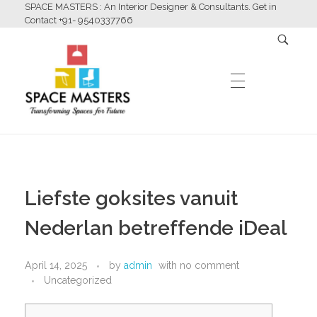
SPACE MASTERS : An Interior Designer & Consultants. Get in
Contact +91- 9540337766
HOME
Space Masters
Interior Designer & Consultants
Liefste goksites vanuit
ABOUT US
Nederlan betreffende iDeal
April 14, 2025
by
admin
with
no comment
SERVICES
Uncategorized