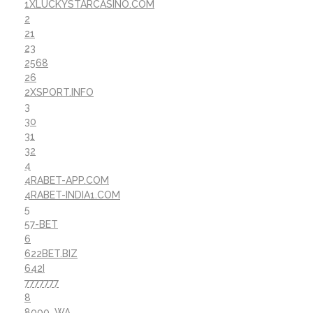
1XLUCKYSTARCASINO.COM
2
21
23
2568
26
2XSPORT.INFO
3
30
31
32
4
4RABET-APP.COM
4RABET-INDIA1.COM
5
57-BET
6
622BET.BIZ
642I
7777777
8
8000_WA