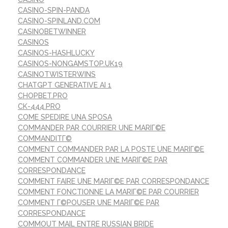
CASINO-SPIN-PANDA
CASINO-SPINLAND.COM
CASINOBETWINNER
CASINOS
CASINOS-HASHLUCKY
CASINOS-NONGAMSTOP.UK19
CASINOTWISTERWINS
CHATGPT GENERATIVE AI 1
CHOPBET.PRO
CK-444.PRO
COME SPEDIRE UNA SPOSA
COMMANDER PAR COURRIER UNE MARIГ©E
COMMANDITГ©
COMMENT COMMANDER PAR LA POSTE UNE MARIГ©E
COMMENT COMMANDER UNE MARIГ©E PAR
CORRESPONDANCE
COMMENT FAIRE UNE MARIГ©E PAR CORRESPONDANCE
COMMENT FONCTIONNE LA MARIГ©E PAR COURRIER
COMMENT Г©POUSER UNE MARIГ©E PAR
CORRESPONDANCE
COMMOUT MAIL ENTRE RUSSIAN BRIDE