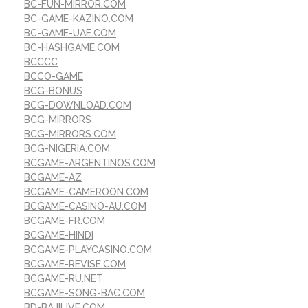
BC-FUN-MIRROR.COM
BC-GAME-KAZINO.COM
BC-GAME-UAE.COM
BC-HASHGAME.COM
BCCCC
BCCO-GAME
BCG-BONUS
BCG-DOWNLOAD.COM
BCG-MIRRORS
BCG-MIRRORS.COM
BCG-NIGERIA.COM
BCGAME-ARGENTINOS.COM
BCGAME-AZ
BCGAME-CAMEROON.COM
BCGAME-CASINO-AU.COM
BCGAME-FR.COM
BCGAME-HINDI
BCGAME-PLAYCASINO.COM
BCGAME-REVISE.COM
BCGAME-RU.NET
BCGAME-SONG-BAC.COM
BD-BAJILIVE.COM