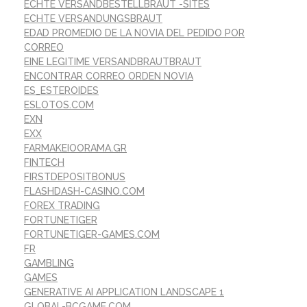
ECHTE VERSANDBESTELLBRAUT -SITES
ECHTE VERSANDUNGSBRAUT
EDAD PROMEDIO DE LA NOVIA DEL PEDIDO POR
CORREO
EINE LEGITIME VERSANDBRAUTBRAUT
ENCONTRAR CORREO ORDEN NOVIA
ES_ESTEROIDES
ESLOTOS.COM
EXN
EXX
FARMAKEIOORAMA.GR
FINTECH
FIRSTDEPOSITBONUS
FLASHDASH-CASINO.COM
FOREX TRADING
FORTUNETIGER
FORTUNETIGER-GAMES.COM
FR
GAMBLING
GAMES
GENERATIVE AI APPLICATION LANDSCAPE 1
GLOBAL-BCGAME.COM