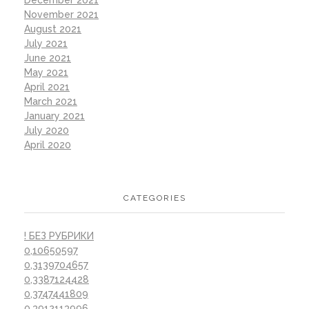
November 2021
August 2021
July 2021
June 2021
May 2021
April 2021
March 2021
January 2021
July 2020
April 2020
CATEGORIES
! БЕЗ РУБРИКИ
0,10650597
0,3139704657
0,3387124428
0,3747441809
0,3912113996