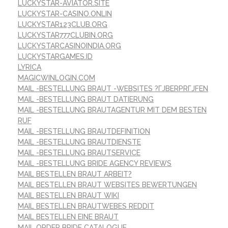
LUCKYSTAR-AVIATOR.SITE
LUCKYSTAR-CASINO.ONLIN
LUCKYSTAR123CLUB.ORG
LUCKYSTAR777CLUBIN.ORG
LUCKYSTARCASINOINDIA.ORG
LUCKYSTARGAMES.ID
LYRICA
MAGICWINLOGIN.COM
MAIL -BESTELLUNG BRAUT -WEBSITES ?ГЈBERPRГЈFEN
MAIL -BESTELLUNG BRAUT DATIERUNG
MAIL -BESTELLUNG BRAUTAGENTUR MIT DEM BESTEN
RUF
MAIL -BESTELLUNG BRAUTDEFINITION
MAIL -BESTELLUNG BRAUTDIENSTE
MAIL -BESTELLUNG BRAUTSERVICE
MAIL -BESTELLUNG BRIDE AGENCY REVIEWS
MAIL BESTELLEN BRAUT ARBEIT?
MAIL BESTELLEN BRAUT WEBSITES BEWERTUNGEN
MAIL BESTELLEN BRAUT WIKI
MAIL BESTELLEN BRAUTWEBES REDDIT
MAIL BESTELLEN EINE BRAUT
MAIL ORDER BRIDE CATALOGUE