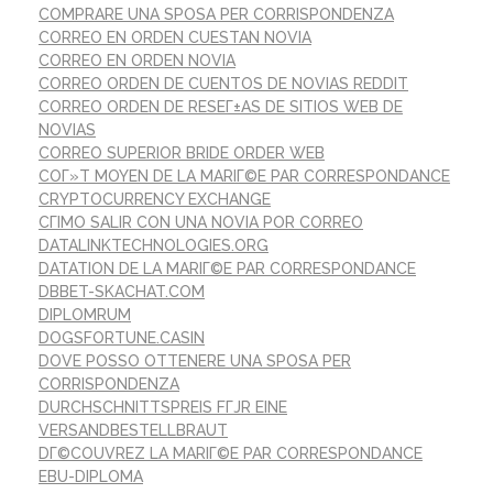
COMPRARE UNA SPOSA PER CORRISPONDENZA
CORREO EN ORDEN CUESTAN NOVIA
CORREO EN ORDEN NOVIA
CORREO ORDEN DE CUENTOS DE NOVIAS REDDIT
CORREO ORDEN DE RESEГ±AS DE SITIOS WEB DE
NOVIAS
CORREO SUPERIOR BRIDE ORDER WEB
COГ»T MOYEN DE LA MARIГ©E PAR CORRESPONDANCE
CRYPTOCURRENCY EXCHANGE
CГІMO SALIR CON UNA NOVIA POR CORREO
DATALINKTECHNOLOGIES.ORG
DATATION DE LA MARIГ©E PAR CORRESPONDANCE
DBBET-SKACHAT.COM
DIPLOMRUM
DOGSFORTUNE.CASIN
DOVE POSSO OTTENERE UNA SPOSA PER
CORRISPONDENZA
DURCHSCHNITTSPREIS FГЈR EINE
VERSANDBESTELLBRAUT
DГ©COUVREZ LA MARIГ©E PAR CORRESPONDANCE
EBU-DIPLOMA