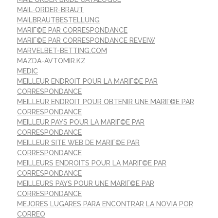
MAIL-ORDER-BRAUT
MAILBRAUTBESTELLUNG
MARIГ©E PAR CORRESPONDANCE
MARIГ©E PAR CORRESPONDANCE REVEIW
MARVELBET-BETTING.COM
MAZDA-AVTOMIR.KZ
MEDIC
MEILLEUR ENDROIT POUR LA MARIГ©E PAR
CORRESPONDANCE
MEILLEUR ENDROIT POUR OBTENIR UNE MARIГ©E PAR
CORRESPONDANCE
MEILLEUR PAYS POUR LA MARIГ©E PAR
CORRESPONDANCE
MEILLEUR SITE WEB DE MARIГ©E PAR
CORRESPONDANCE
MEILLEURS ENDROITS POUR LA MARIГ©E PAR
CORRESPONDANCE
MEILLEURS PAYS POUR UNE MARIГ©E PAR
CORRESPONDANCE
MEJORES LUGARES PARA ENCONTRAR LA NOVIA POR
CORREO