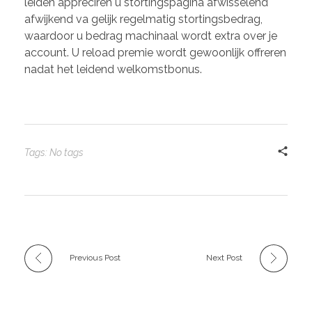
leiden appreciren u stortingspagina afwisselend
afwijkend va gelijk regelmatig stortingsbedrag,
waardoor u bedrag machinaal wordt extra over je
account. U reload premie wordt gewoonlijk offreren
nadat het leidend welkomstbonus.
Tags: No tags
Previous Post
Next Post