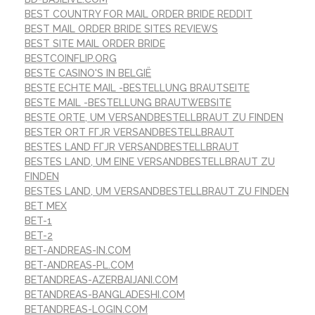
BEST COUNTRY FOR MAIL ORDER BRIDE REDDIT
BEST MAIL ORDER BRIDE SITES REVIEWS
BEST SITE MAIL ORDER BRIDE
BESTCOINFLIP.ORG
BESTE CASINO'S IN BELGIË
BESTE ECHTE MAIL -BESTELLUNG BRAUTSEITE
BESTE MAIL -BESTELLUNG BRAUTWEBSITE
BESTE ORTE, UM VERSANDBESTELLBRAUT ZU FINDEN
BESTER ORT FГЈR VERSANDBESTELLBRAUT
BESTES LAND FГЈR VERSANDBESTELLBRAUT
BESTES LAND, UM EINE VERSANDBESTELLBRAUT ZU
FINDEN
BESTES LAND, UM VERSANDBESTELLBRAUT ZU FINDEN
BET MEX
BET-1
BET-2
BET-ANDREAS-IN.COM
BET-ANDREAS-PL.COM
BETANDREAS-AZERBAIJANI.COM
BETANDREAS-BANGLADESHI.COM
BETANDREAS-LOGIN.COM