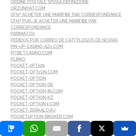
ORDINE POSTALE SPOSA DEFINIZIONE
ORZUNIYAT.COM
OГ№ ACHETER UNE MARIГ©E PAR CORRESPONDANCE
OГ№ PUIS-JE ACHETER UNE MARIГ©E PAR
CORRESPONDANCE
PARIMATCH
PEDIDOS POR CORREO DE CATГЎLOGOS DE NOVIAS
PIN-UP-CASINO-AZ1.COM
PITBETCASINO.COM
PLINKO
POCKET-0PTI0N
POCKET-OPT1ON.COM
POCKET-OPTION
POCKET-OPTION-DE
POCKET-OPTION-IN.COM
POCKET-OPTION-KZ
POCKET-OPTION3.COM
POCKET-ZERKALO.RU
POCKET0PTION-BROKER.COM
POCKETOPT1ON.COM
POCKETOPTION
POCKETOPTION-1