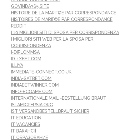
GOVINDA365.SITE
HISTOIRE DE LA MARIГ©E PAR CORRESPONDANCE
HISTOIRES DE MARIГ©E PAR CORRESPONDANCE
REDDIT
I 10 MIGLIORI SITI DI SPOSA PER CORRISPONDENZA
I MIGLIORI SITI WEB PER LA SPOSA PER
CORRISPONDENZA
I-DIPLOMMSA
ID-1XBET.COM
ILLIYA
IMMEDIATE-CONNECT.CO.UK
INDIA-SATBET.COM
INDIABETWINNER.COM
INFO-BCGAME.COM
INTERNATIONALE MAIL -BESTELLUNG BRAUT
ISLAMICPERSIA.ORG
IST VERSANDBESTELLBRAUT SICHER
IT EDUCATION
IT VACANCIES
IT ВАКАНСІЇ
IT ОБРАЗОВАНИЕ