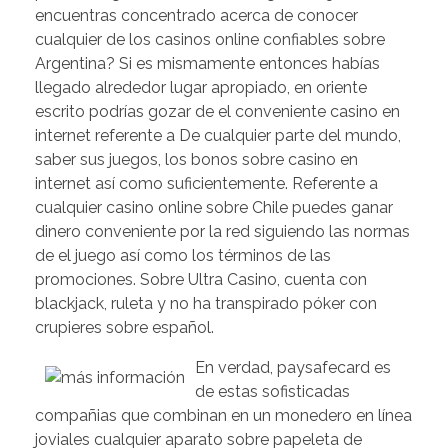
encuentras concentrado acerca de conocer
cualquier de los casinos online confiables sobre
Argentina? Si es mismamente entonces habías
llegado alrededor lugar apropiado, en oriente
escrito podrías gozar de el conveniente casino en
internet referente a De cualquier parte del mundo,
saber sus juegos, los bonos sobre casino en
internet así­ como suficientemente. Referente a
cualquier casino online sobre Chile puedes ganar
dinero conveniente por la red siguiendo las normas
de el juego así­ como los términos de las
promociones. Sobre Ultra Casino, cuenta con
blackjack, ruleta y no ha transpirado póker con
crupieres sobre español.
En verdad, paysafecard es
de estas sofisticadas
compañias que combinan en un monedero en línea
joviales cualquier aparato sobre papeleta de