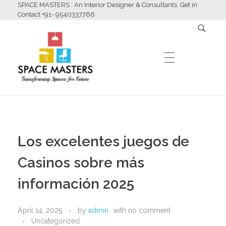
SPACE MASTERS : An Interior Designer & Consultants. Get in
Contact +91- 9540337766
HOME
Space Masters
Interior Designer & Consultants
Los excelentes juegos de
ABOUT US
Casinos sobre más
información 2025
SERVICES
April 14, 2025
by
admin
with
no comment
Uncategorized