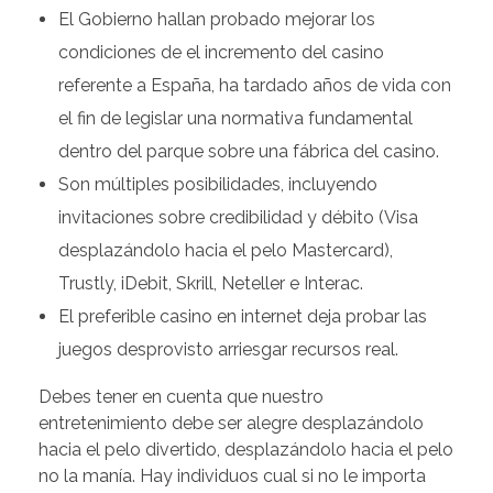
El Gobierno hallan probado mejorar los
condiciones de el incremento del casino
referente a España, ha tardado años de vida con
el fin de legislar una normativa fundamental
dentro del parque sobre una fábrica del casino.
Son múltiples posibilidades, incluyendo
invitaciones sobre credibilidad y débito (Visa
desplazándolo hacia el pelo Mastercard),
Trustly, iDebit, Skrill, Neteller e Interac.
El preferible casino en internet deja probar las
juegos desprovisto arriesgar recursos real.
Debes tener en cuenta que nuestro
entretenimiento debe ser alegre desplazándolo
hacia el pelo divertido, desplazándolo hacia el pelo
no la manía. Hay individuos cual si no le importa