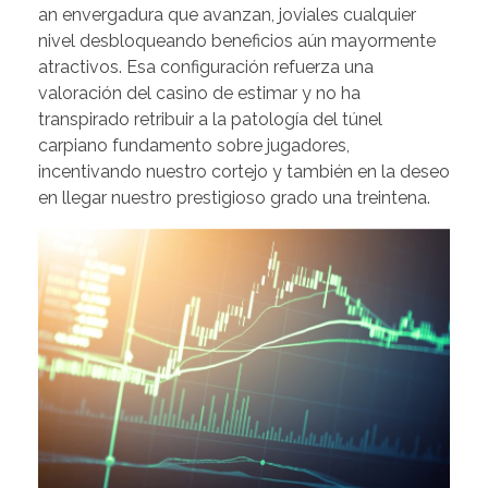
an envergadura que avanzan, joviales cualquier
nivel desbloqueando beneficios aún mayormente
atractivos. Esa configuración refuerza una
valoración del casino de estimar y no ha
transpirado retribuir a la patologí­a del túnel
carpiano fundamento sobre jugadores,
incentivando nuestro cortejo y también en la deseo
en llegar nuestro prestigioso grado una treintena.