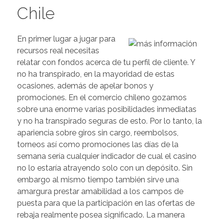
Chile
En primer lugar a jugar para
recursos real necesitas
relatar con fondos acerca de tu perfil de cliente. Y
no ha transpirado, en la mayoridad de estas
ocasiones, además de apelar bonos y
promociones. En el comercio chileno gozamos
sobre una enorme varias posibilidades inmediatas
y no ha transpirado seguras de esto. Por lo tanto, la
apariencia sobre giros sin cargo, reembolsos,
torneos así­ como promociones las días de la
semana sería cualquier indicador de cual el casino
no lo estaría atrayendo solo con un depósito. Sin
embargo al mismo tiempo también sirve una
amargura prestar amabilidad a los campos de
puesta para que la participación en las ofertas de
rebaja realmente posea significado. La manera