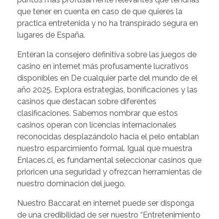
que tener en cuenta en caso de que quieres la
practica entretenida y no ha transpirado segura en
lugares de España.
Enteran la consejero definitiva sobre las juegos de
casino en internet más profusamente lucrativos
disponibles en De cualquier parte del mundo de el
año 2025. Explora estrategias, bonificaciones y las
casinos que destacan sobre diferentes
clasificaciones. Sabemos nombrar que estos
casinos operan con licencias internacionales
reconocidas desplazándolo hacia el pelo entablan
nuestro esparcimiento formal. Igual que muestra
Enlaces.cl, es fundamental seleccionar casinos que
prioricen una seguridad y ofrezcan herramientas de
nuestro dominación del juego.
Nuestro Baccarat en internet puede ser disponga
de una credibilidad de ser nuestro “Entretenimiento