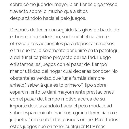
sobre cómo jugador mayor, bien tienes gigantesco
trayecto sobre lo mucho que a sitios
desplazándolo hacia el pelo juegos.
Después de tener conseguido las giros de balde de
el bono sobre admisión, suele cual el casino te
ofrezca giros adicionales para depositar recursos
en tu cuenta, o solamente por unirte en la patologí­
a del túnel carpiano proyecto de lealtad. Luego
enlistamos las juegos con el pasar del tiempo
menor utilidad del hogar cual deberías conocer. No
obstante es verdad que “una familia siempre
anhelo”, saber â qué es lo primero? tipo sobre
esparcimiento te dará mayormente prestaciones
con el pasar del tiempo motivo acerca de su
importe desplazándolo hacia el pelo modalidad
sobre esparcimiento hace una gran diferencia en el
juguetear referente a los casinos online. Pero todos
estos juegos suelen tener cualquier RTP más