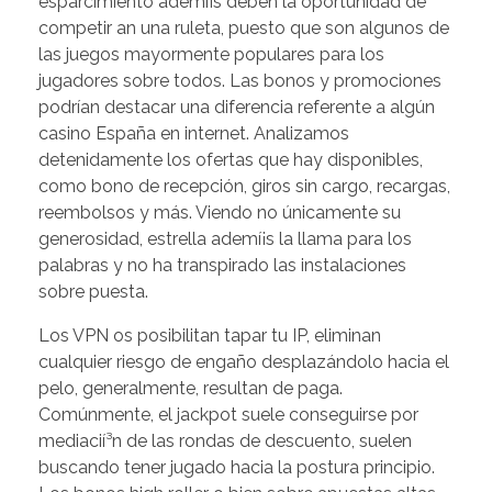
esparcimiento ademí¡s deben la oportunidad de
competir an una ruleta, puesto que son algunos de
las juegos mayormente populares para los
jugadores sobre todos. Las bonos y promociones
podrían destacar una diferencia referente a algún
casino España en internet. Analizamos
detenidamente los ofertas que hay disponibles,
como bono de recepción, giros sin cargo, recargas,
reembolsos y más. Viendo no únicamente su
generosidad, estrella ademí¡s la llama para los
palabras y no ha transpirado las instalaciones
sobre puesta.
Los VPN os posibilitan tapar tu IP, eliminan
cualquier riesgo de engaño desplazándolo hacia el
pelo, generalmente, resultan de paga.
Comúnmente, el jackpot suele conseguirse por
mediacií³n de las rondas de descuento, suelen
buscando tener jugado hacia la postura principio.