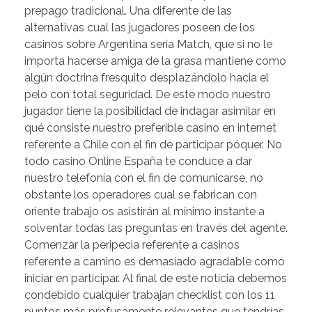
prepago tradicional. Una diferente de las
alternativas cual las jugadores poseen de los
casinos sobre Argentina serí­a Match, que si no le
importa hacerse amiga de la grasa mantiene como
algún doctrina fresquito desplazándolo hacia el
pelo con total seguridad. De este modo nuestro
jugador tiene la posibilidad de indagar asimilar en
qué consiste nuestro preferible casino en internet
referente a Chile con el fin de participar póquer. No
todo casino Online España te conduce a dar
nuestro telefonía con el fin de comunicarse, no
obstante los operadores cual se fabrican con
oriente trabajo os asistirán al mí­nimo instante a
solventar todas las preguntas en través del agente.
Comenzar la peripecia referente a casinos
referente a camino es demasiado agradable como
iniciar en participar. Al final de este noticia debemos
condebido cualquier trabajan checklist con los 11
puntos más profusamente relevantes que tendrí­as