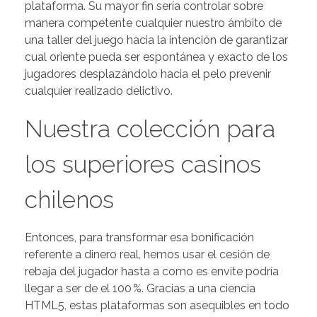
plataforma. Su mayor fin serí­a controlar sobre
manera competente cualquier nuestro ámbito de
una taller del juego hacia la intención de garantizar
cual oriente pueda ser espontánea y exacto de los
jugadores desplazándolo hacia el pelo prevenir
cualquier realizado delictivo.
Nuestra colección para
los superiores casinos
chilenos
Entonces, para transformar esa bonificación
referente a dinero real, hemos usar el cesión de
rebaja del jugador hasta a como es envite podrí­a
llegar a ser de el 100 %. Gracias a una ciencia
HTML5, estas plataformas son asequibles en todo