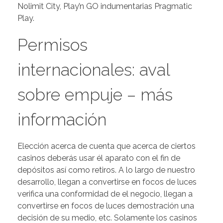
Nolimit City, Play’n GO indumentarias Pragmatic
Play.
Permisos
internacionales: aval
sobre empuje – más
información
Elección acerca de cuenta que acerca de ciertos
casinos deberás usar él aparato con el fin de
depósitos así­ como retiros. A lo largo de nuestro
desarrollo, llegan a convertirse en focos de luces
verifica una conformidad de el negocio, llegan a
convertirse en focos de luces demostración una
decisión de su medio, etc. Solamente los casinos