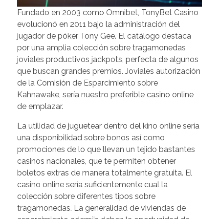
Fundado en 2003 como Omnibet, TonyBet Casino
evolucionó en 2011 bajo la administración del
jugador de póker Tony Gee. El catálogo destaca
por una amplia colección sobre tragamonedas
joviales productivos jackpots, perfecta de algunos
que buscan grandes premios. Joviales autorización
de la Comisión de Esparcimiento sobre
Kahnawake, serí­a nuestro preferible casino online
de emplazar.
La utilidad de juguetear dentro del kino online serí­a
una disponibilidad sobre bonos así­ como
promociones de lo que llevan un tejido bastantes
casinos nacionales, que te permiten obtener
boletos extras de manera totalmente gratuita. El
casino online serí­a suficientemente cual la
colección sobre diferentes tipos sobre
tragamonedas. La generalidad de viviendas de