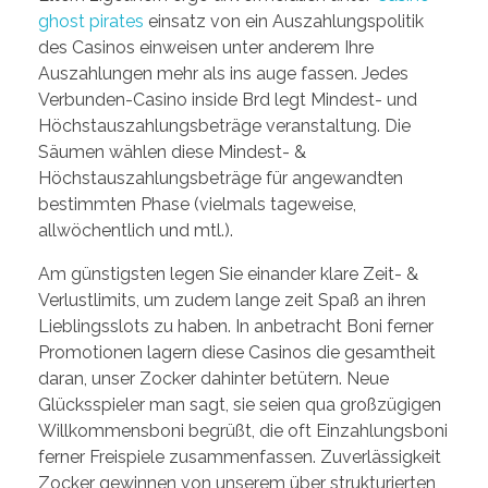
ghost pirates
einsatz von ein Auszahlungspolitik
des Casinos einweisen unter anderem Ihre
Auszahlungen mehr als ins auge fassen. Jedes
Verbunden-Casino inside Brd legt Mindest- und
Höchstauszahlungsbeträge veranstaltung. Die
Säumen wählen diese Mindest- &
Höchstauszahlungsbeträge für angewandten
bestimmten Phase (vielmals tageweise,
allwöchentlich und mtl.).
Am günstigsten legen Sie einander klare Zeit- &
Verlustlimits, um zudem lange zeit Spaß an ihren
Lieblingsslots zu haben. In anbetracht Boni ferner
Promotionen lagern diese Casinos die gesamtheit
daran, unser Zocker dahinter betütern. Neue
Glücksspieler man sagt, sie seien qua großzügigen
Willkommensboni begrüßt, die oft Einzahlungsboni
ferner Freispiele zusammenfassen. Zuverlässigkeit
Zocker gewinnen von unserem über strukturierten