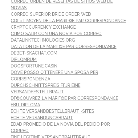
CORREO ORDEN DE RESEГ±AS DE SITIOS WEB DE
NOVIAS
CORREO SUPERIOR BRIDE ORDER WEB
COГ»T MOYEN DE LA MARIГ©E PAR CORRESPONDANCE
CRYPTOCURRENCY EXCHANGE
CГІMO SALIR CON UNA NOVIA POR CORREO
DATALINKTECHNOLOGIES.ORG
DATATION DE LA MARIГ©E PAR CORRESPONDANCE
DBBET-SKACHAT.COM
DIPLOMRUM
DOGSFORTUNE.CASIN
DOVE POSSO OTTENERE UNA SPOSA PER
CORRISPONDENZA
DURCHSCHNITTSPREIS FГЈR EINE
VERSANDBESTELLBRAUT
DГ©COUVREZ LA MARIГ©E PAR CORRESPONDANCE
EBU-DIPLOMA
ECHTE VERSANDBESTELLBRAUT -SITES
ECHTE VERSANDUNGSBRAUT
EDAD PROMEDIO DE LA NOVIA DEL PEDIDO POR
CORREO
EINE LEGITIME VERSANDBRAUTBRAUT