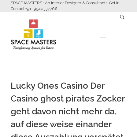
SPACE MASTERS : An Interior Designer & Consultants. Get in
Contact +91- 9540337766
HOME
Space Masters
Interior Designer & Consultants
Lucky Ones Casino Der
ABOUT US
Casino ghost pirates Zocker
geht davon nicht mehr da,
SERVICES
auf diese weise einander