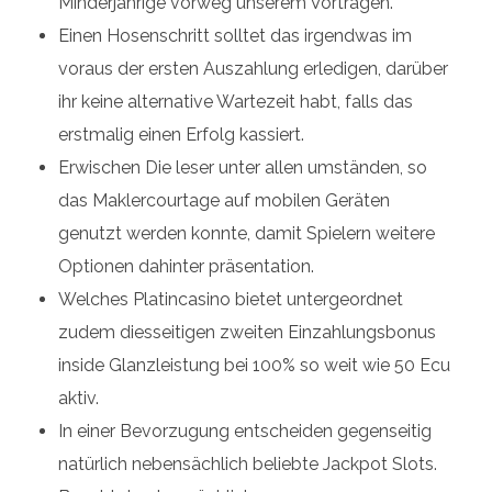
Minderjährige vorweg unserem Vortragen.
Einen Hosenschritt solltet das irgendwas im
voraus der ersten Auszahlung erledigen, darüber
ihr keine alternative Wartezeit habt, falls das
erstmalig einen Erfolg kassiert.
Erwischen Die leser unter allen umständen, so
das Maklercourtage auf mobilen Geräten
genutzt werden konnte, damit Spielern weitere
Optionen dahinter präsentation.
Welches Platincasino bietet untergeordnet
zudem diesseitigen zweiten Einzahlungsbonus
inside Glanzleistung bei 100% so weit wie 50 Ecu
aktiv.
In einer Bevorzugung entscheiden gegenseitig
natürlich nebensächlich beliebte Jackpot Slots.