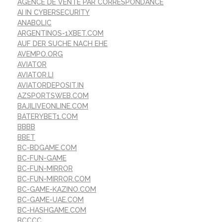
AGENCE DE VENTE PAR CORRESPONDANCE
AI IN CYBERSECURITY
ANABOLIC
ARGENTINOS-1XBET.COM
AUF DER SUCHE NACH EHE
AVEMPO.ORG
AVIATOR
AVIATOR.LI
AVIATORDEPOSIT.IN
AZSPORTSWEB.COM
BAJILIVEONLINE.COM
BATERYBET1.COM
BBBB
BBET
BC-BDGAME.COM
BC-FUN-GAME
BC-FUN-MIRROR
BC-FUN-MIRROR.COM
BC-GAME-KAZINO.COM
BC-GAME-UAE.COM
BC-HASHGAME.COM
BCCCC