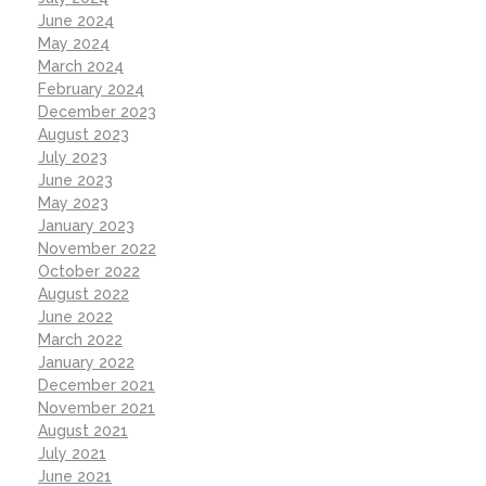
June 2024
May 2024
March 2024
February 2024
December 2023
August 2023
July 2023
June 2023
May 2023
January 2023
November 2022
October 2022
August 2022
June 2022
March 2022
January 2022
December 2021
November 2021
August 2021
July 2021
June 2021