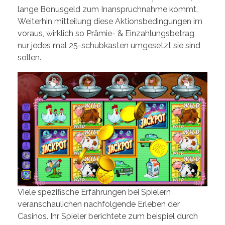
lange Bonusgeld zum Inanspruchnahme kommt.
Weiterhin mitteilung diese Aktionsbedingungen im
voraus, wirklich so Prämie- & Einzahlungsbetrag
nur jedes mal 25-schubkasten umgesetzt sie sind
sollen.
Viele spezifische Erfahrungen bei Spielern
veranschaulichen nachfolgende Erleben der
Casinos. Ihr Spieler berichtete zum beispiel durch