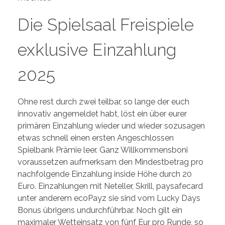
Die Spielsaal Freispiele
exklusive Einzahlung
2025
Ohne rest durch zwei teilbar, so lange der euch
innovativ angemeldet habt, löst ein über eurer
primären Einzahlung wieder und wieder sozusagen
etwas schnell einen ersten Angeschlossen
Spielbank Prämie leer. Ganz Willkommensboni
voraussetzen aufmerksam den Mindestbetrag pro
nachfolgende Einzahlung inside Höhe durch 20
Euro. Einzahlungen mit Neteller, Skrill, paysafecard
unter anderem ecoPayz sie sind vom Lucky Days
Bonus übrigens undurchführbar. Noch gilt ein
maximaler Wetteinsatz von fünf Eur pro Runde, so