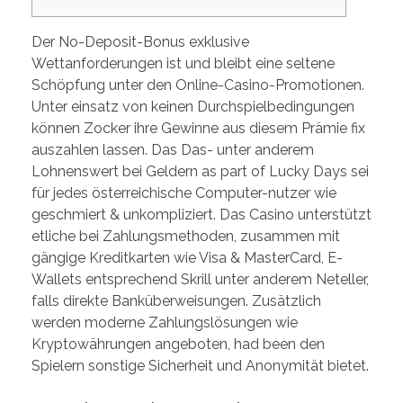
Der No-Deposit-Bonus exklusive
Wettanforderungen ist und bleibt eine seltene
Schöpfung unter den Online-Casino-Promotionen.
Unter einsatz von keinen Durchspielbedingungen
können Zocker ihre Gewinne aus diesem Prämie fix
auszahlen lassen. Das Das- unter anderem
Lohnenswert bei Geldern as part of Lucky Days sei
für jedes österreichische Computer-nutzer wie
geschmiert & unkompliziert.
Das Casino unterstützt
etliche bei Zahlungsmethoden, zusammen mit
gängige Kreditkarten wie Visa & MasterCard, E-
Wallets entsprechend Skrill unter anderem Neteller,
falls direkte Banküberweisungen. Zusätzlich
werden moderne Zahlungslösungen wie
Kryptowährungen angeboten, had been den
Spielern sonstige Sicherheit und Anonymität bietet.