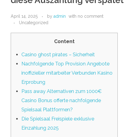
diese Auszahlung verspätet
PORTFOLIO
DESIGN CONSULTANCY
April 14, 2025
by
admin
with
no comment
TURNKEY SERVICES
Uncategorized
CONTACT US
Content
Casino ghost pirates – Sicherheit
.
Nachfolgende Top Provision Angebote
inoffizieller mitarbeiter Verbunden Kasino
Erprobung
Pass away Alternativen zum 1000€
Casino Bonus offerte nachfolgende
Spielsaal Plattformen?
Die Spielsaal Freispiele exklusive
Einzahlung 2025