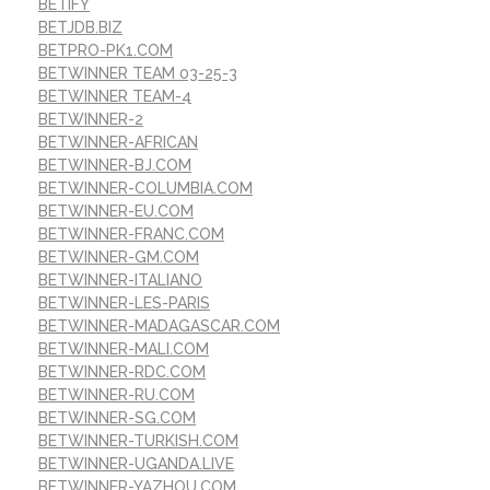
BETIFY
BETJDB.BIZ
BETPRO-PK1.COM
BETWINNER TEAM 03-25-3
BETWINNER TEAM-4
BETWINNER-2
BETWINNER-AFRICAN
BETWINNER-BJ.COM
BETWINNER-COLUMBIA.COM
BETWINNER-EU.COM
BETWINNER-FRANC.COM
BETWINNER-GM.COM
BETWINNER-ITALIANO
BETWINNER-LES-PARIS
BETWINNER-MADAGASCAR.COM
BETWINNER-MALI.COM
BETWINNER-RDC.COM
BETWINNER-RU.COM
BETWINNER-SG.COM
BETWINNER-TURKISH.COM
BETWINNER-UGANDA.LIVE
BETWINNER-YAZHOU.COM