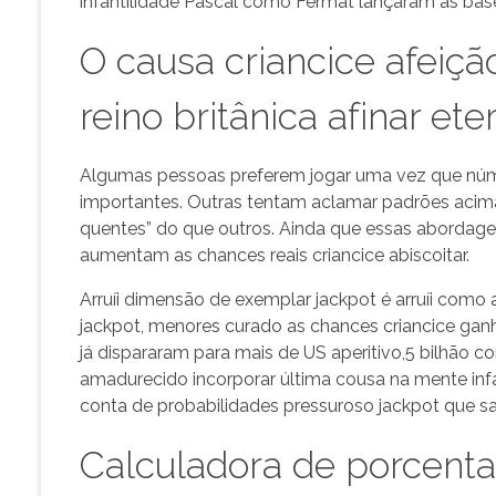
infantilidade Pascal como Fermat lançaram as base
O causa criancice afeiçã
reino britânica afinar et
Algumas pessoas preferem jogar uma vez que núme
importantes. Outras tentam aclamar padrões acima
quentes” do que outros. Ainda que essas abordag
aumentam as chances reais criancice abiscoitar.
Arruíi dimensão de exemplar jackpot é arruíi como 
jackpot, menores curado as chances criancice ganh
já dispararam para mais de US aperitivo,5 bilhão 
amadurecido incorporar última cousa na mente inf
conta de probabilidades pressuroso jackpot que sa
Calculadora de porcent