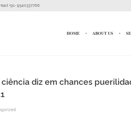
ontact +91- 9540337766
HOME
ABOUT US
S
a ciência diz em chances puerilid
21
egorized