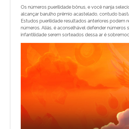
Os números puerilidade bônus, e você nanja selec
alcançar barulho prêmio acastelado, contudo basta
Estudos puerilidade resultados anteriores podem 
números. Aliás, é aconselhável defender números se
infantilidade serem sorteados dessa ar é sobremo