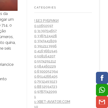
CATEGORIES
s da
hegar um
! БЕЗ РУБРИКИ
 714, o
0,10650597
ação
0,3139704657
0,3387124428
números,
0,3747441809
to quina,
0,3912113996
e seis
0,4163661945
0,508164207
0,5574291212
riancice
0,584460229
0,6300052394
0,6514266405
ento
0,7932493023
0,8832594723
0,9787742099
1
1-XBET-AVIATOR.COM
10