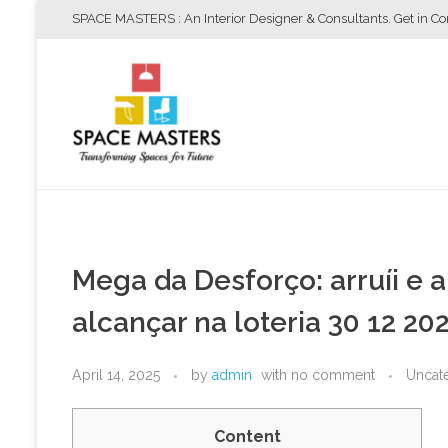
SPACE MASTERS : An Interior Designer & Consultants. Get in C
Space Masters
Interior Designer & Consultants
Mega da Desforço: arruíi e 
alcançar na loteria 30 12 20
April 14, 2025
by
admin
with
no comment
Uncat
Content