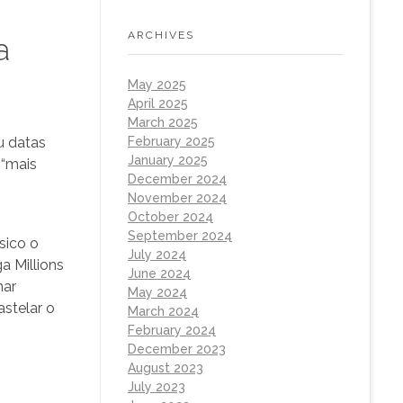
ARCHIVES
a
May 2025
April 2025
March 2025
u datas
February 2025
January 2025
 “mais
December 2024
November 2024
October 2024
September 2024
sico o
July 2024
a Millions
June 2024
har
May 2024
stelar o
March 2024
February 2024
December 2023
August 2023
July 2023