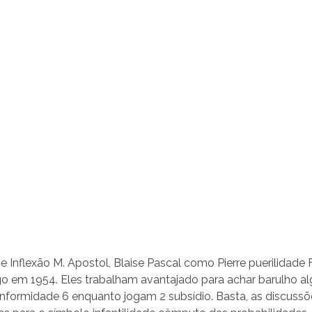
e Inflexão M. Apostol, Blaise Pascal como Pierre puerilidade
go em 1954. Eles trabalham avantajado para achar barulho a
onformidade 6 enquanto jogam 2 subsídio.
Basta, as discussõ