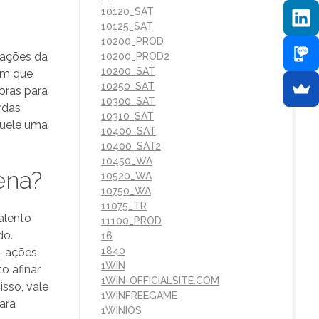
10120_SAT
10125_SAT
10200_PROD
 ações da
10200_PROD2
10200_SAT
am que
10250_SAT
oras para
10300_SAT
rdas
10310_SAT
quele uma
10400_SAT
10400_SAT2
10450_WA
ena?
10520_WA
10750_WA
11075_TR
alento
11100_PROD
do.
16
1840
, ações,
1WIN
o afinar
1WIN-OFFICIALSITE.COM
isso, vale
1WINFREEGAME
ara
1WINIOS