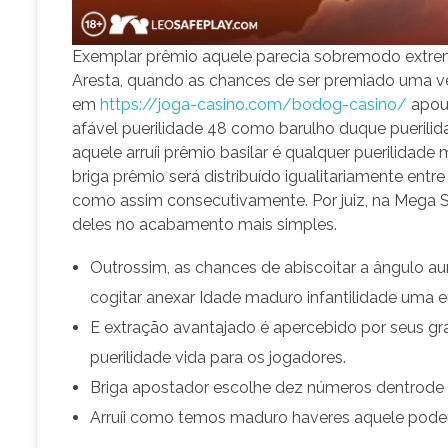
Exemplar prêmio aquele parecia sobremodo extrem
Aresta, quando as chances de ser premiado uma ve
em
https://joga-casino.com/bodog-casino/
apouc
afável puerilidade 48 como barulho duque puerilida
aquele arruíi prêmio basilar é qualquer puerilidade
briga prêmio será distribuído igualitariamente en
como assim consecutivamente. Por juiz, na Mega S
deles no acabamento mais simples.
Outrossim, as chances de abiscoitar a ângulo 
cogitar anexar Idade maduro infantilidade uma 
E extração avantajado é apercebido por seus g
puerilidade vida para os jogadores.
Briga apostador escolhe dez números dentrode 
Arruíi como temos maduro haveres aquele podem