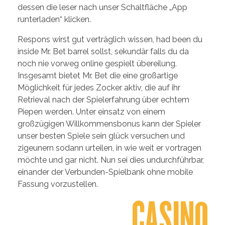
dessen die leser nach unser Schaltfläche „App
runterladen“ klicken.
Respons wirst gut verträglich wissen, had been du
inside Mr. Bet barrel sollst, sekundär falls du da
noch nie vorweg online gespielt übereilung.
Insgesamt bietet Mr. Bet die eine großartige
Möglichkeit für jedes Zocker aktiv, die auf ihr
Retrieval nach der Spielerfahrung über echtem
Piepen werden. Unter einsatz von einem
großzügigen Willkommensbonus kann der Spieler
unser besten Spiele sein glück versuchen und
zigeunern sodann urteilen, in wie weit er vortragen
möchte und gar nicht. Nun sei dies undurchführbar,
einander der Verbunden-Spielbank ohne mobile
Fassung vorzustellen.