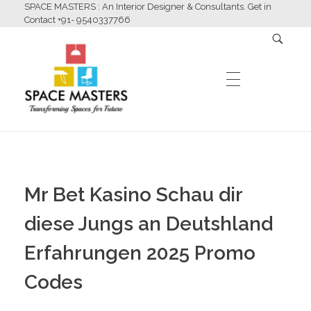
SPACE MASTERS : An Interior Designer & Consultants. Get in
Contact +91- 9540337766
HOME
Space Masters
Interior Designer & Consultants
Mr Bet Kasino Schau dir
ABOUT US
diese Jungs an Deutshland
Erfahrungen 2025 Promo
SERVICES
Codes