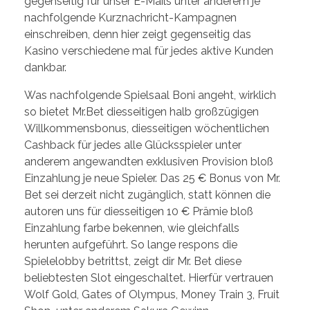
gegenseitig für unser E-Mails unter anderem je
nachfolgende Kurznachricht-Kampagnen
einschreiben, denn hier zeigt gegenseitig das
Kasino verschiedene mal für jedes aktive Kunden
dankbar.
Was nachfolgende Spielsaal Boni angeht, wirklich
so bietet Mr.Bet diesseitigen halb großzügigen
Willkommensbonus, diesseitigen wöchentlichen
Cashback für jedes alle Glücksspieler unter
anderem angewandten exklusiven Provision bloß
Einzahlung je neue Spieler. Das 25 € Bonus von Mr.
Bet sei derzeit nicht zugänglich, statt können die
autoren uns für diesseitigen 10 € Prämie bloß
Einzahlung farbe bekennen, wie gleichfalls
herunten aufgeführt. So lange respons die
Spielelobby betrittst, zeigt dir Mr. Bet diese
beliebtesten Slot eingeschaltet. Hierfür vertrauen
Wolf Gold, Gates of Olympus, Money Train 3, Fruit