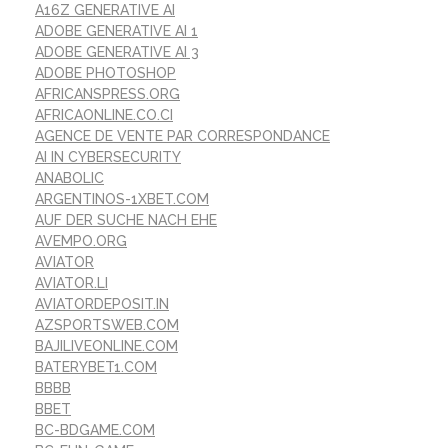
A16Z GENERATIVE AI
ADOBE GENERATIVE AI 1
ADOBE GENERATIVE AI 3
ADOBE PHOTOSHOP
AFRICANSPRESS.ORG
AFRICAONLINE.CO.CI
AGENCE DE VENTE PAR CORRESPONDANCE
AI IN CYBERSECURITY
ANABOLIC
ARGENTINOS-1XBET.COM
AUF DER SUCHE NACH EHE
AVEMPO.ORG
AVIATOR
AVIATOR.LI
AVIATORDEPOSIT.IN
AZSPORTSWEB.COM
BAJILIVEONLINE.COM
BATERYBET1.COM
BBBB
BBET
BC-BDGAME.COM