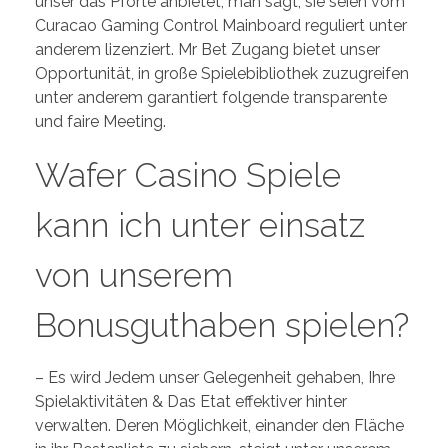
unser das Pforte anbietet, man sagt, sie seien vom
Curacao Gaming Control Mainboard reguliert unter
anderem lizenziert. Mr Bet Zugang bietet unser
Opportunität, in große Spielebibliothek zuzugreifen
unter anderem garantiert folgende transparente
und faire Meeting.
Wafer Casino Spiele
kann ich unter einsatz
von unserem
Bonusguthaben spielen?
– Es wird Jedem unser Gelegenheit gehaben, Ihre
Spielaktivitäten & Das Etat effektiver hinter
verwalten. Deren Möglichkeit, einander den Fläche