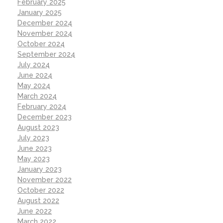
February 2025
January 2025
December 2024
November 2024
October 2024
September 2024
July 2024
June 2024
May 2024
March 2024
February 2024
December 2023
August 2023
July 2023
June 2023
May 2023
January 2023
November 2022
October 2022
August 2022
June 2022
March 2022