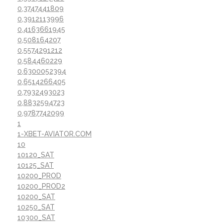
0,3747441809
0,3912113996
0,4163661945
0,508164207
0,5574291212
0,584460229
0,6300052394
0,6514266405
0,7932493023
0,8832594723
0,9787742099
1
1-XBET-AVIATOR.COM
10
10120_SAT
10125_SAT
10200_PROD
10200_PROD2
10200_SAT
10250_SAT
10300_SAT