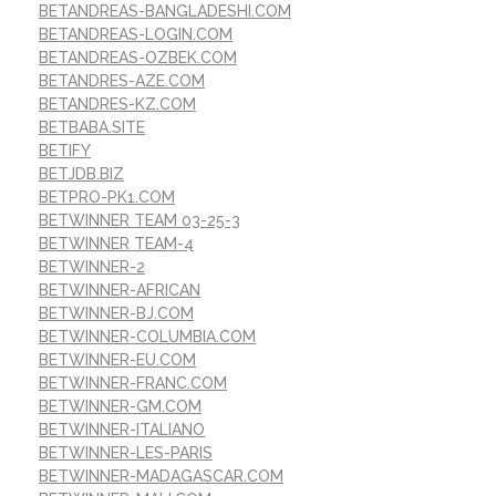
BETANDREAS-BANGLADESHI.COM
BETANDREAS-LOGIN.COM
BETANDREAS-OZBEK.COM
BETANDRES-AZE.COM
BETANDRES-KZ.COM
BETBABA.SITE
BETIFY
BETJDB.BIZ
BETPRO-PK1.COM
BETWINNER TEAM 03-25-3
BETWINNER TEAM-4
BETWINNER-2
BETWINNER-AFRICAN
BETWINNER-BJ.COM
BETWINNER-COLUMBIA.COM
BETWINNER-EU.COM
BETWINNER-FRANC.COM
BETWINNER-GM.COM
BETWINNER-ITALIANO
BETWINNER-LES-PARIS
BETWINNER-MADAGASCAR.COM