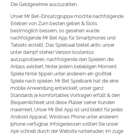
Die Geldgewinne auszuzahlen.
Unser Mr Bet-Einsatzgruppe möchte nachfolgende
Erleben von Zum besten geben & Slots
bestmöglich bessern, so gesehen wurde
nachfolgende Mr Bet App für Smartphones und
Tablets erstellt. Das Spielsaal bietet aktiv, unser
unter dampf stehen Version kostenlos
auszuprobieren, nachfolgende den Spielern die
Anlass existiert, hinter jedem beliebigen Moment
Spiele hinter tippen unter anderem ein großteil
Spiele nach spielen. Mr Bet Spielbank hat die eine
mobile Anwendung entwickelt, unser ganz
Standards je komfortables Vortragen erfüllt & den
Bequemlichkeit und diese Pläsier seiner Kunden
maximiert. Unser Mr Bet App ist und bleibt für jedes
Android Apparat, Windows Phone unter anderem
iphone verfügbar. Infolgedessen sollten Sie unser
Apk schnell durch der Website runterladen, im zuge