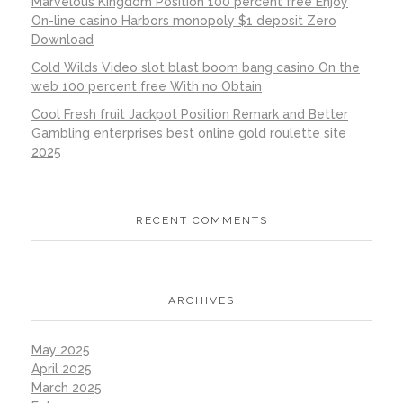
Marvelous Kingdom Position 100 percent free Enjoy
On-line casino Harbors monopoly $1 deposit Zero
Download
Cold Wilds Video slot blast boom bang casino On the
web 100 percent free With no Obtain
Cool Fresh fruit Jackpot Position Remark and Better
Gambling enterprises best online gold roulette site
2025
RECENT COMMENTS
ARCHIVES
May 2025
April 2025
March 2025