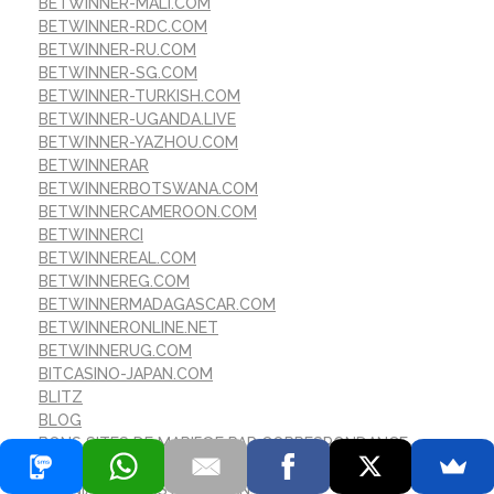
BETWINNER-MALI.COM
BETWINNER-RDC.COM
BETWINNER-RU.COM
BETWINNER-SG.COM
BETWINNER-TURKISH.COM
BETWINNER-UGANDA.LIVE
BETWINNER-YAZHOU.COM
BETWINNERAR
BETWINNERBOTSWANA.COM
BETWINNERCAMEROON.COM
BETWINNERCI
BETWINNEREAL.COM
BETWINNEREG.COM
BETWINNERMADAGASCAR.COM
BETWINNERONLINE.NET
BETWINNERUG.COM
BITCASINO-JAPAN.COM
BLITZ
BLOG
BONS SITES DE MARIГ©E PAR CORRESPONDANCE
BOOKKEEPING
BOSNIANEMBASSYPAKISTAN.ORG