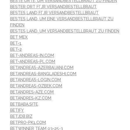
BESTE ORTE, UM VERSANDBESTELLBRAUT ZU FINDEN
BESTER ORT FГЈR VERSANDBESTELLBRAUT
BESTES LAND FГЈR VERSANDBESTELLBRAUT
BESTES LAND, UM EINE VERSANDBESTELLBRAUT ZU
FINDEN
BESTES LAND, UM VERSANDBESTELLBRAUT ZU FINDEN
BET MEX
BET-1
BET-2
BET-ANDREAS-IN.COM
BET-ANDREAS-PL.COM
BETANDREAS-AZERBAIJANI.COM
BETANDREAS-BANGLADESHI.COM
BETANDREAS-LOGIN.COM
BETANDREAS-OZBEK.COM
BETANDRES-AZE.COM
BETANDRES-KZ.COM
BETBABA.SITE
BETIFY
BETJDB.BIZ
BETPRO-PK1.COM
BETWINNER TEAM 03-25-3