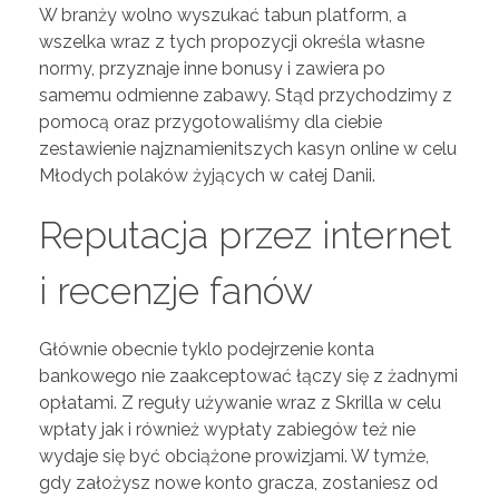
W branży wolno wyszukać tabun platform, a
wszelka wraz z tych propozycji określa własne
normy, przyznaje inne bonusy i zawiera po
samemu odmienne zabawy. Stąd przychodzimy z
pomocą oraz przygotowaliśmy dla ciebie
zestawienie najznamienitszych kasyn online w celu
Młodych polaków żyjących w całej Danii.
Reputacja przez internet
i recenzje fanów
Głównie obecnie tyklo podejrzenie konta
bankowego nie zaakceptować łączy się z żadnymi
opłatami. Z reguły używanie wraz z Skrilla w celu
wpłaty jak i również wypłaty zabiegów też nie
wydaje się być obciążone prowizjami. W tymże,
gdy założysz nowe konto gracza, zostaniesz od