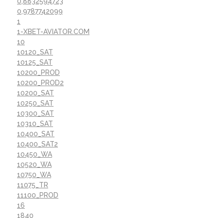
0,8832594723
0,9787742099
1
1-XBET-AVIATOR.COM
10
10120_SAT
10125_SAT
10200_PROD
10200_PROD2
10200_SAT
10250_SAT
10300_SAT
10310_SAT
10400_SAT
10400_SAT2
10450_WA
10520_WA
10750_WA
11075_TR
11100_PROD
16
1840