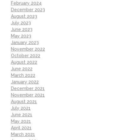
February 2024
December 2023
August 2023
July 2023
June 2023
May 2023
January 2023
November 2022
October 2022
August 2022
June 2022
March 2022
January 2022
December 2021
November 2021
August 2021
July 2021
June 2021
May 2021
April 2021
March 2021