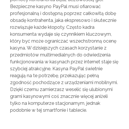
Bezpieczne kasyno PayPal musi ofiarować
profesjonalną i dostępną poprzez całkowitą dobę
obsadę kontrahenta, jaka ekspresowo i skutecznie
rozwiązuje każde kłopoty. Często kadra
konsumenta wydaje się czynnikiem kluczowym,
który być może ograniczać wszechstronną ocenę
kasyna. W dzisiejszych czasach korzystanie z
przedmiotów multimedialnych do odwiedzenia
funkcjonowania w kasynach przez internet staje się
szybciej atrakcyjne. Kasyna PayPal świetnie
reagują na te potrzebę, przekazując pełną
zgodność pochodzące z urządzeniami mobilnymi.
Dzięki czemu zamierzasz weselić się ulubionymi
grami kasynowymi coś znacznie więcej aniżeli
tylko na komputerze stacjonarnym, jednak
podobnie w tej smartfonie i tablecie.