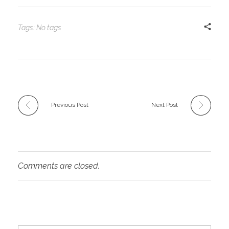
Tags: No tags
Previous Post
Next Post
Comments are closed.