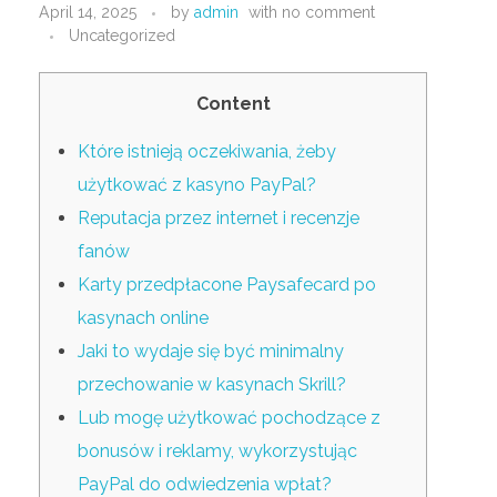
April 14, 2025
by
admin
with
no comment
PORTFOLIO
DESIGN CONSULTANCY
Uncategorized
TURNKEY SERVICES
Content
CONTACT US
Które istnieją oczekiwania, żeby
użytkować z kasyno PayPal?
.
Reputacja przez internet i recenzje
fanów
Karty przedpłacone Paysafecard po
kasynach online
Jaki to wydaje się być minimalny
przechowanie w kasynach Skrill?
Lub mogę użytkować pochodzące z
bonusów i reklamy, wykorzystując
PayPal do odwiedzenia wpłat?