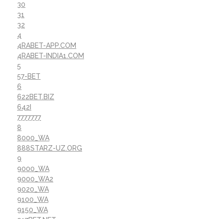
30
31
32
4
4RABET-APP.COM
4RABET-INDIA1.COM
5
57-BET
6
622BET.BIZ
642I
7777777
8
8000_WA
888STARZ-UZ.ORG
9
9000_WA
9000_WA2
9020_WA
9100_WA
9150_WA