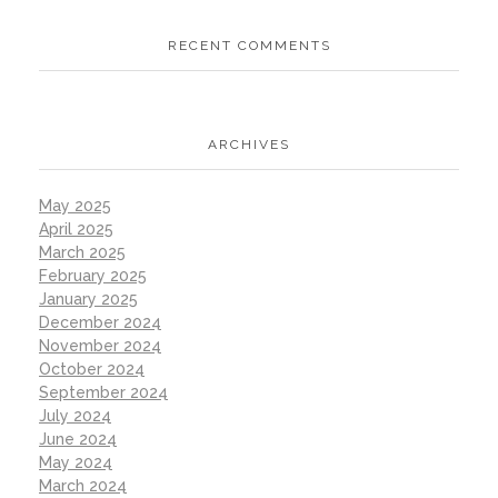
RECENT COMMENTS
ARCHIVES
May 2025
April 2025
March 2025
February 2025
January 2025
December 2024
November 2024
October 2024
September 2024
July 2024
June 2024
May 2024
March 2024